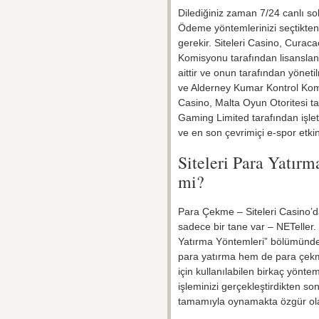
Dilediğiniz zaman 7/24 canlı soh
Ödeme yöntemlerinizi seçtikten s
gerekir. Siteleri Casino, Cur
Komisyonu tarafından lisanslanm
aittir ve onun tarafından yönet
ve Alderney Kumar Kontrol Komis
Casino, Malta Oyun Otoritesi 
Gaming Limited tarafından işleti
ve en son çevrimiçi e-spor etkinl
Siteleri Para Yatır
mi?
Para Çekme – Siteleri Casino’d
sadece bir tane var – NETeller.
Yatırma Yöntemleri” bölümünde
para yatırma hem de para çekm
için kullanılabilen birkaç yönte
işleminizi gerçekleştirdikten so
tamamıyla oynamakta özgür ola