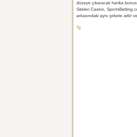
düzeye çıkaracak harika bonusl
Siteleri Casino, SportsBetting.
arkasındaki aynı şirkete aittir v