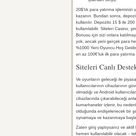
20$’lık para yatırma işleminiz
kazanın. Bundan sonra, depozi
kullanılır. Depozito 15 $ ile 20
kullanılabilir. Siteleri Casino
Bonusu için sizi onlara katılma
yok, ancak yeni gerçek para he
%1000 Yeni Oyuncu Hoş Geldin
en az 100€’luk ilk para yatırma 
Siteleri Canlı Deste
Ve oyunların geleceği ile piyas
kullanıcılarının cihazlarının g
olmadığı ve Android kullanıcılar
cihazlarında çıkarabileceği anl
kumarhaneler izlenir, bu nedenl
olduğunda endişelenecek bir şey
oynamaya ve kazanmaya başla
Zaten giriş yaptıysanız ve aktif
hemen kullanılabilir olacak – 