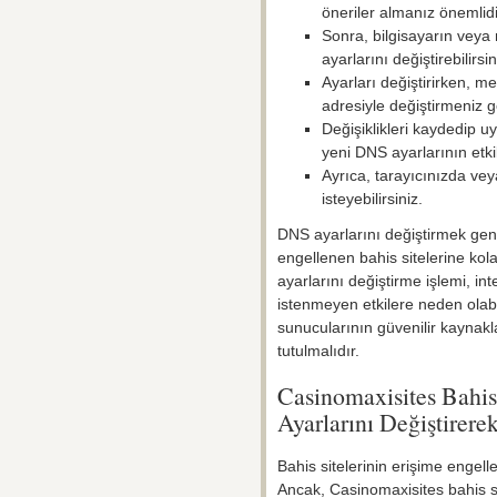
öneriler almanız önemlidi
Sonra, bilgisayarın veya
ayarlarını değiştirebilirsin
Ayarları değiştirirken, 
adresiyle değiştirmeniz g
Değişiklikleri kaydedip u
yeni DNS ayarlarının etkil
Ayrıca, tarayıcınızda ve
isteyebilirsiniz.
DNS ayarlarını değiştirmek genel
engellenen bahis sitelerine kol
ayarlarını değiştirme işlemi, in
istenmeyen etkilere neden olabi
sunucularının güvenilir kaynak
tutulmalıdır.
Casinomaxisites Bahis
Ayarlarını Değiştirere
Bahis sitelerinin erişime engel
Ancak, Casinomaxisites bahis si