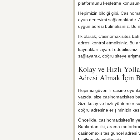
platformunu keşfetme konusund
Hepimizin bildiği gibi, Casinom
oyun deneyimi sağlamaktadır. 
uygun adresi bulmalısınız. Bu n
İlk olarak, Casinomaxisites bah
adresi kontrol etmelisiniz. Bu a
kaynakları ziyaret edebilirsiniz.
sağlayarak, doğru siteye erişme
Kolay ve Hızlı Yoll
Adresi Almak İçin 
Hepimiz güvenilir casino oyunla
yazıda, size casinomaxisites bah
Size kolay ve hızlı yöntemler s
doğru adresine erişiminizin kes
Öncelikle, casinomaxisites’in ye
Bunlardan ilki, arama motorları
casinomaxisites güncel adresi 
bilgilere ulaşabilirsiniz.