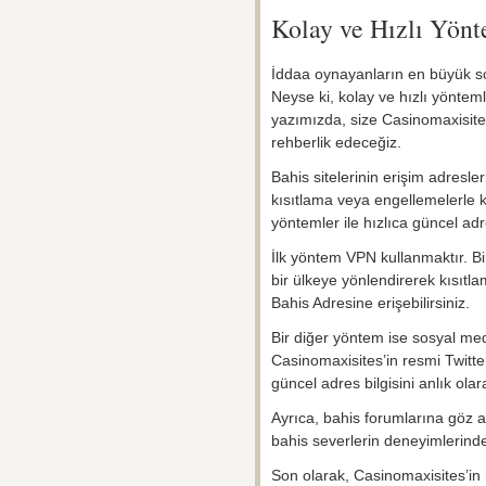
Kolay ve Hızlı Yönt
İddaa oynayanların en büyük sor
Neyse ki, kolay ve hızlı yönte
yazımızda, size Casinomaxisite
rehberlik edeceğiz.
Bahis sitelerinin erişim adresler
kısıtlama veya engellemelerle ka
yöntemler ile hızlıca güncel adre
İlk yöntem VPN kullanmaktır. Bir 
bir ülkeye yönlendirerek kısıtla
Bahis Adresine erişebilirsiniz.
Bir diğer yöntem ise sosyal med
Casinomaxisites’in resmi Twitt
güncel adres bilgisini anlık olar
Ayrıca, bahis forumlarına göz at
bahis severlerin deneyimlerinden
Son olarak, Casinomaxisites’in