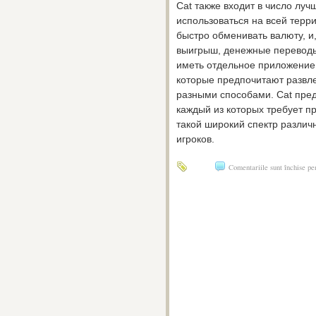
Cat также входит в число лу
использоваться на всей терр
быстро обменивать валюту, и,
выигрыш, денежные переводы
иметь отдельное приложение 
которые предпочитают развлек
разными способами. Cat пред
каждый из которых требует п
такой широкий спектр различ
игроков.
Comentariile sunt închise
pe