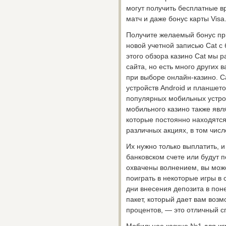
могут получить бесплатные в
матч и даже бонус карты Visa
Получите желаемый бонус при
новой учетной записью Cat 
этого обзора казино Cat мы 
сайта, но есть много других 
при выборе онлайн-казино. C
устройств Android и планшет
популярных мобильных устрой
мобильного казино также явл
которые постоянно находятся 
различных акциях, в том числ
Их нужно только выплатить, 
банковском счете или будут 
охвачены волнением, вы може
поиграть в некоторые игры в
дни внесения депозита в поне
пакет, который дает вам возм
процентов, — это отличный с
Мобильное казино №1 для игры