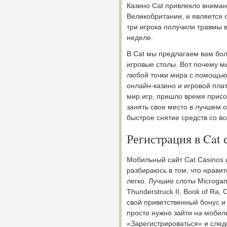
Казино Cat привлекло внимани
Великобритании, и является 
три игрока получили травмы 
неделе.
В Cat мы предлагаем вам бол
игровые столы. Вот почему м
любой точки мира с помощью 
онлайн-казино и игровой пла
мир игр, пришло время присо
занять свое место в лучшем о
быстрое снятие средств со вс
Регистрация в Cat 
Мобильный сайт Cat Casinos 
разбираюсь в том, что нравит
легко. Лучшие слоты Microgam
Thunderstruck II, Book of Ra,
свой приветственный бонус и
просто нужно зайти на мобиль
«Зарегистрироваться» и сле