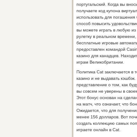
португальский. Когда вы внос
получаете код купона виртуа
использовать для погашения 
способ повысить удовольствие
вы можете играть в любую из
рулетку в реальном времени,
бесплатные игровые автоматы
предоставлен командой Casino
казино для канадцев. Находи
играм Великобритании.
Политика Cat заключается в т
казино и не выдавать кэшбэк
представление о том, как буд
вы совсем не уверены в своем
Этот бонус основан на сделан
на матч, что означает, что б
Ожидается, что для получени
менее 156 долларов. Вот поч
создать коллекцию самых поп
играете онлайн в Cat.