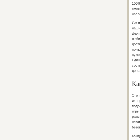
100%
смож
насл
Cat 
наши
фант
люби
дост
прив
нуже
Един
сост
депо
Ка
Это 
их, 
подр
игры
разм
неза
безо
Кажд