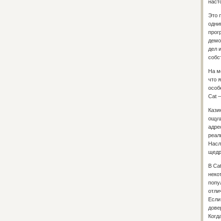
наст
Это 
одни
прог
демо
дел 
собс
На м
что 
особ
Cat 
Кази
ощущ
адре
реал
Насл
щедр
В Ca
неко
попу
отли
Если
дове
Когд