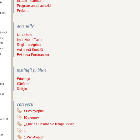
Situatii Financiare
ам,
Program anual achizitii
Proiecte
в на
acte utile
сения
Urbanism
игр
Impozite si Taxe
те
Registrul Agricol
ми
Asistenţă Socială
и
Evidenta Persoanelor
instituţii publice
Educaţie
ете
Sănătate
Religie
о и
categorii
! Без рубрики
!Category
ино в
¿Qué es un masaje terapéutico?
1
ши
1 Win Aviator