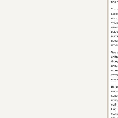
все 
Это 
како
паке
ульт
что 
высо
в ка
проц
игро
Что 
сайт
блэк
бону
поэт
устр
колле
Если
мног
хоро
прио
сейч
Cat 
соли