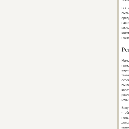
техн
Вы н
быть
сред
наше
визу
врем
позв
Ре
Мало
приз
вари
такж
сезо
вы п
коро
реал
руле
Бону
чтоб
поль
допо
кази