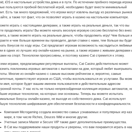
oid, iOS и настольные устройства дома и в пути. По истечении пробного периода игрок
рые пользуются пробной бесплатной игрой, необходимо будет внести минимальный
зит. Есть так много предложений, что игроки могут извлечь выгоду из различных рынко
сайте, а также тот факт, что он позволяет играть в казино на настольном компьютере.
ожете играть с настоящими дилерами, а также играть на реальные деньги, так что вы
те продолжать играть! Вы можете начать веселую игровую сессию бесплатно без вне
зита, а также можете играть на реальные деньги, чтобы продолжить игру! Чем больше 
граете и чем больше времени вы проводите, делая ставки с нами, тем больше вы буде
чать бонусов по ходу игры. Cat предлагает игрокам возможность насладиться любимы
ми в одних из лучших игр онлайн-казино на рынке, а также играми с живыми дилерами 
ками на спорт. Технологии прогрессивны, и поэтому казино Cat стремится к этому.
семи играми, предлагающими регулярные выплаты, Cat Casino действительно может
азнить поклонника игровых автоматов с выплатами на дом, который любит выигрывать
поты. Многие из онлайн-казино с самым высоким рейтингом и, вероятно, самые
ритетные, приветствуют игроков из США, чтобы воспользоваться их услугами. Вы мож
ти имя, которое будет вашим именем пользователя и действительным адресом
тронной почты. У нас есть не только непревзойденная коллекция игровых автоматов, н
йшие игровые технологии, на которых они основаны. Теперь вы можете испытать
имальные бонусы онлайн-казино, не выходя из собственного дома. Cat использует
йшую технологию шифрования для обеспечения безопасности и конфиденциальности.
Компания Microgaming создала множество самых узнаваемых и популярных игр каз
мире, в том числе Riches, Deuces Wild и многие другие.
Учетные записи Master и Secure VIP также дают дополнительные преимущества.
В Cat мы поддерживаем наши продукты и уверены, что вам понравится играть в на