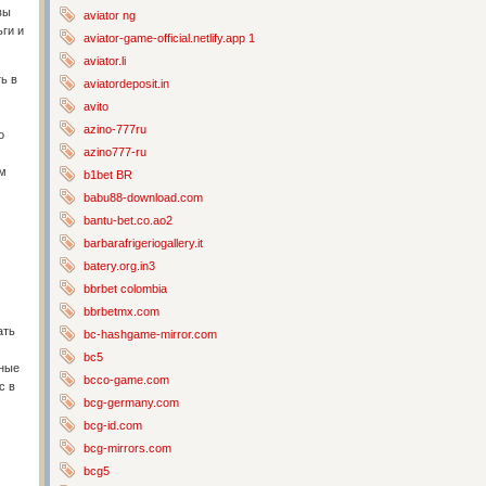
вы
aviator ng
ги и
aviator-game-official.netlify.app 1
aviator.li
ь в
aviatordeposit.in
avito
azino-777ru
о
azino777-ru
ым
b1bet BR
babu88-download.com
bantu-bet.co.ao2
barbarafrigeriogallery.it
batery.org.in3
bbrbet colombia
bbrbetmx.com
ать
bc-hashgame-mirror.com
bc5
тные
bcco-game.com
с в
bcg-germany.com
bcg-id.com
bcg-mirrors.com
bcg5