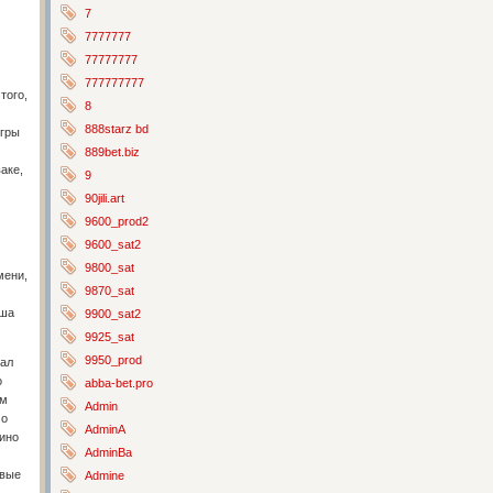
7
7777777
77777777
777777777
того,
8
888starz bd
игры
889bet.biz
аке,
9
90jili.art
9600_prod2
9600_sat2
9800_sat
мени,
9870_sat
аша
9900_sat2
9925_sat
9950_prod
вал
о
abba-bet.pro
им
Admin
мо
AdminA
зино
AdminBa
овые
Admine