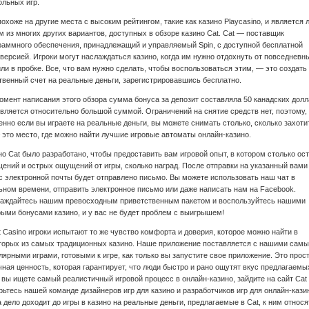
ольных игр.
похоже на другие места с высоким рейтингом, такие как казино Playcasino, и является
м из многих других вариантов, доступных в обзоре казино Cat. Cat — поставщик
раммного обеспечения, принадлежащий и управляемый Spin, с доступной бесплатной
версией. Игроки могут наслаждаться казино, когда им нужно отдохнуть от повседневн
или в пробке. Все, что вам нужно сделать, чтобы воспользоваться этим, — это создать
твенный счет на реальные деньги, зарегистрировавшись бесплатно.
омент написания этого обзора сумма бонуса за депозит составляла 50 канадских долл
является относительно большой суммой. Ограничений на снятие средств нет, поэтому,
енно если вы играете на реальные деньги, вы можете снимать столько, сколько захоти
– это место, где можно найти лучшие игровые автоматы онлайн-казино.
но Cat было разработано, чтобы предоставить вам игровой опыт, в котором столько ос
ений и острых ощущений от игры, сколько наград. После отправки на указанный вами
с электронной почты будет отправлено письмо. Вы можете использовать наш чат в
ьном времени, отправить электронное письмо или даже написать нам на Facebook.
аждайтесь нашим превосходным приветственным пакетом и воспользуйтесь нашими
ыми бонусами казино, и у вас не будет проблем с выигрышем!
t Casino игроки испытают то же чувство комфорта и доверия, которое можно найти в
торых из самых традиционных казино. Наше приложение поставляется с нашими сам
лярными играми, готовыми к игре, как только вы запустите свое приложение. Это прос
чная ценность, которая гарантирует, что люди быстро и рано ощутят вкус предлагаемых
 вы ищете самый реалистичный игровой процесс в онлайн-казино, зайдите на сайт Cat
рьтесь нашей команде дизайнеров игр для казино и разработчиков игр для онлайн-кази
а дело доходит до игры в казино на реальные деньги, предлагаемые в Cat, к ним относя