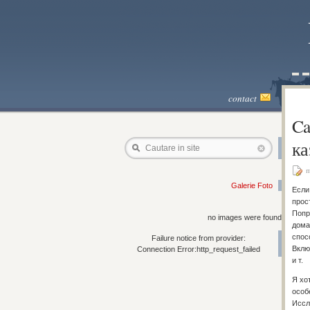
contact
Ca
ка
Cautare in site
m
Galerie Foto
Если
прос
Попр
no images were found
дома
спос
Failure notice from provider:
Включ
Connection Error:http_request_failed
и т.
Я хо
особ
Иссл