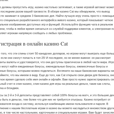
ологии.
е должны пропустить игру, казино настолько затягивает, а также игровой автомат може
 последним разом вашей трезвости. В обзоре казино Cat мы обнаружили, что вывод
ств занимает в среднем 3 банковских дня. Найти лучшую игру очень просто с помощь
го специально разработанного интерфейса живого казино, который показывает четкое
альное изображение доступных игр и функций. Используйте функцию чата в реальном
ени, чтобы в любое время связаться со службой поддержки клиентов, а электронная п
оляет игрокам напрямую сообщать о любых проблемах.
гистрация в онлайн казино Cat
 того, что эти спины стоят 50 канадских долларов, но игроки могут выиграть еще боль
, если они смогут попасть в топ-25! И последнее, но не менее важное: он рассмотрит
анты валюты и удостоверится, что они доступны практически в любой части мира. Игр
е могут найти ежедневные бонусы, еженедельные бонусы, ежемесячные бонусы и
нные бонусы, которыми можно поделиться. Взгляните на наши банковские варианты ни
оймете, что мы имеем в виду. Еще до того, как Cat открыло свои двери для бизнеса, он
ткое время сделало себе имя онлайн и офлайн. Вам просто нужно зарегистрировать св
ьный счет в спин-казино, спин-казино для игры на реальные деньги, такие как слоты,
тка и блэкджек.
сы за 2-й и 3-й депозиты представляют собой 100% бонусы на матч, и это большие ден
ы быть в деньгах, тем более что для них не требуется отыгрыш. Казино потребует от
зователя входа в систему, используя комбинацию имени пользователя и пароля. В
лнение к нашим бесплатным играм в казино вы можете насладиться множеством други
но, в том числе настольными, карточными и специальными играми. Вам будет зачисле