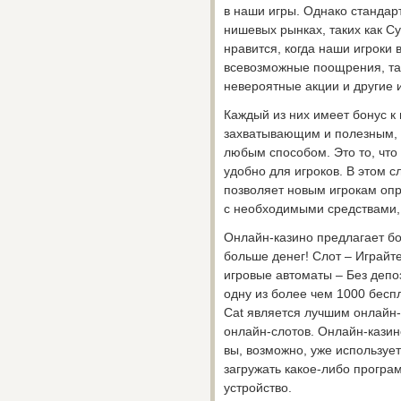
в наши игры. Однако стандар
нишевых рынках, таких как Cy
нравится, когда наши игроки
всевозможные поощрения, та
невероятные акции и другие 
Каждый из них имеет бонус к
захватывающим и полезным, 
любым способом. Это то, что 
удобно для игроков. В этом с
позволяет новым игрокам опр
с необходимыми средствами, 
Онлайн-казино предлагает бо
больше денег! Слот – Играйт
игровые автоматы – Без депоз
одну из более чем 1000 бесп
Cat является лучшим онлайн-
онлайн-слотов. Онлайн-казин
вы, возможно, уже использует
загружать какое-либо програ
устройство.