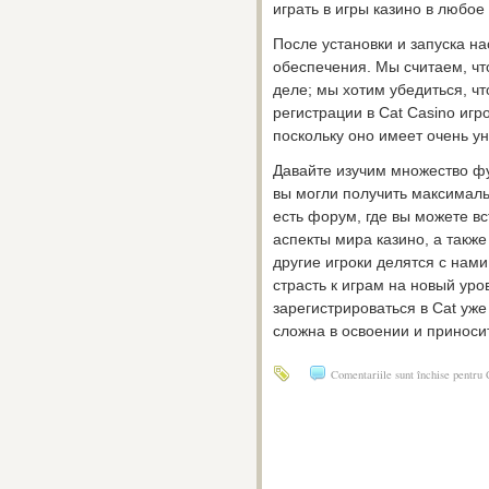
играть в игры казино в любое
После установки и запуска н
обеспечения. Мы считаем, чт
деле; мы хотим убедиться, чт
регистрации в Cat Casino игр
поскольку оно имеет очень у
Давайте изучим множество ф
вы могли получить максималь
есть форум, где вы можете вс
аспекты мира казино, а также
другие игроки делятся с нам
страсть к играм на новый ур
зарегистрироваться в Cat уже
сложна в освоении и приноси
Comentariile sunt închise
pentru 