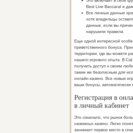
Это включает в себя фун
Best Live Baccarat и да
Все личные данные хран
хотя владельцы оставл
данные, если вы причи
нарушили правила.
Еще одной интересной особе
приветственного бонуса. При
территории, где вы можете р
нашего игрового опыта. В Ca
получить доступ к своим люб
таким же безопасным для исп
онлайн-казино. Все новые игр
ваши бонусы, автоматически 
Регистрация в онла
в личный кабинет
Это означало, что рынок бол
наземных казино. Легко понят
занимает первое место в спис