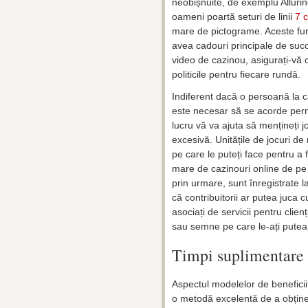
neobișnuite, de exemplu Alluring
oameni poartă seturi de linii
7 
mare de pictograme. Aceste func
avea cadouri principale de succ
video de cazinou, asigurați-vă că 
politicile pentru fiecare rundă.
Indiferent dacă o persoană la ca
este necesar să se acorde per
lucru vă va ajuta să mențineți jo
excesivă. Unitățile de jocuri de
pe care le puteți face pentru a
mare de cazinouri online de pe w
prin urmare, sunt înregistrate l
că contribuitorii ar putea juca c
asociați de servicii pentru clienț
sau semne pe care le-ați putea
Timpi suplimentare
Aspectul modelelor de beneficii 
o metodă excelentă de a obține