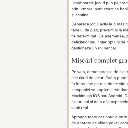
Următoarele jocuri pun pe cred
prin urmare, sunt exact ca banii 
și conține.
Deoarece jocul activ la o mașină
tabelul de plăți, precum și la id
fie determinat. De asemenea, p
deficitelor sau chiar opțiuni de
gestioneze un rol bancar.
Mișcări complet gra
Pe web, demonstrațiile de slot 
alte titluri de jocuri fără a pune
în întregime pe o serie de site-u
companiei sau aplicații referit
Mackintosh iOS sau Android. D
sloturi noi și de a afla aspecte
venit real.
Aproape toate cazinourile online 
de aparate de video poker compl