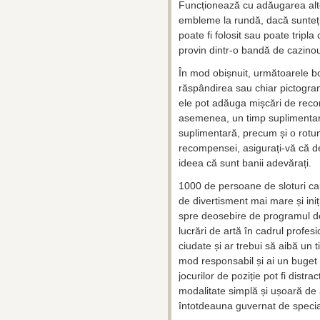
Funcționează cu adăugarea alt
embleme la rundă, dacă sunteți d
poate fi folosit sau poate tripla
provin dintr-o bandă de cazinou
În mod obișnuit, următoarele bo
răspândirea sau chiar pictogram
ele pot adăuga mișcări de recom
asemenea, un timp suplimentar a
suplimentară, precum și o rotunj
recompensei, asigurați-vă că d
ideea că sunt banii adevărați.
1000 de persoane de sloturi c
de divertisment mai mare și iniț
spre deosebire de programul de
lucrări de artă în cadrul profesi
ciudate și ar trebui să aibă un t
mod responsabil și ai un buget f
jocurilor de poziție pot fi distra
modalitate simplă și ușoară de a
întotdeauna guvernat de speciali