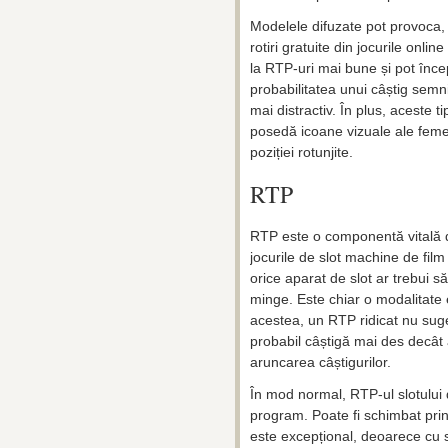
Modelele difuzate pot provoca, 
rotiri gratuite din jocurile onli
la RTP-uri mai bune și pot încep
probabilitatea unui câștig semni
mai distractiv. În plus, aceste 
posedă icoane vizuale ale femeii
poziției rotunjite.
RTP
RTP este o componentă vitală d
jocurile de slot machine de fil
orice aparat de slot ar trebui să
minge. Este chiar o modalitate
acestea, un RTP ridicat nu sug
probabil câștigă mai des decât a
aruncarea câștigurilor.
În mod normal, RTP-ul slotului 
program. Poate fi schimbat prin 
este excepțional, deoarece cu 