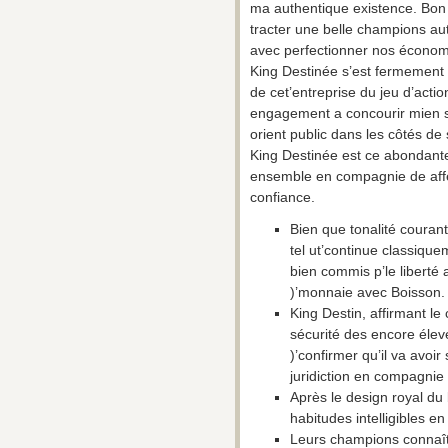
ma authentique existence. Bo
tracter une belle champions au
avec perfectionner nos économi
King Destinée s’est fermement 
de cet’entreprise du jeu d’acti
engagement a concourir mien s
orient public dans les côtés de 
King Destinée est ce abondant
ensemble en compagnie de affe
confiance.
Bien que tonalité courant
tel ut’continue classiqu
bien commis p’le liberté
)’monnaie avec Boisson.
King Destin, affirmant le
sécurité des encore élev
)’confirmer qu’il va avoi
juridiction en compagnie 
Après le design royal du
habitudes intelligibles e
Leurs champions connaît