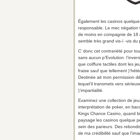
Également les casinos quelque 
responsable. Le mec négation tou
de moins en compagnie de 18 âg
semble très grand vis-í -vis d
C’ donc cet contrariété pour 
sans aucun p’Evolution. l’inver
que coiffure tactiles dont les j
fraise sauf que tellement )’hé
Destinée ait mon permission dé
lequel’il transmets vers sérieu
)’impartialité.
Examinez une collection de je
interprétation de poker, en b
Kings Chance Casino, quand b
paysage les casinos quelque p
sein des parieurs. Des rebondi
de ma crédibilité sauf que l’im