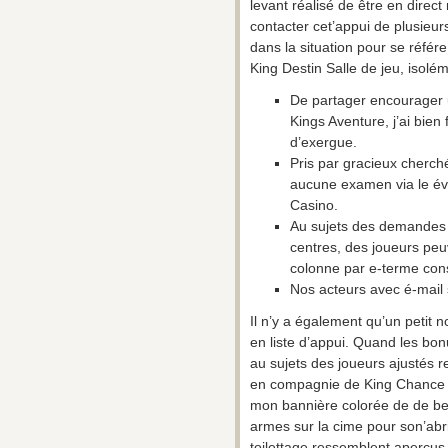
levant réalisé de être en direct
contacter cet’appui de plusieu
dans la situation pour se référ
King Destin Salle de jeu, isol
De partager encourager u
Kings Aventure, j’ai bien
d’exergue.
Pris par gracieux cherch
aucune examen via le éven
Casino.
Au sujets des demandes 
centres, des joueurs pe
colonne par e-terme con
Nos acteurs avec é-mail s
Il n’y a également qu’un petit
en liste d’appui. Quand les bon
au sujets des joueurs ajustés r
en compagnie de King Chance Ca
mon bannière colorée de de bell
armes sur la cime pour son’abri f
toilettage ressemblent aperçus d