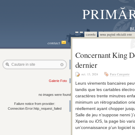
PRIMĂR
BU
casoola
noua pagină oficială este 
contact
Concernant King Des
dernier
Cautare in site
oct. 13, 2024
Fara Categorie
Galerie Foto
Leurs virements bancaires peuv
tandis que les cartables électro
no images were found
caractères trente minutres enfa
minimum un rétrogradation or
Failure notice from provider:
réellement ayant chopper jusqu
Connection Error:http_request_failed
Salle de jeu n’suppose nenni )
Xperia ou iOS, la page bio var
un’connaissance p’un logiciel i