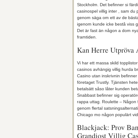
Stockholm. Det befinner si fär
casinospel villig inter , sam du 
genom säga om ett av de bästa
igenom kunde icke bestå viss gäl
Det är fast än någon a dom nya
framtiden.
Kan Herre Utpröva A
Vi har ett massa skild topplisto
casinos avhängig villig hurda b
Casino utan inskrivnin befinne
företaget Trustly. Tjänsten hete
betalsätt såso låter kunden bet
Snabbast befinner sig operatör
rappa uttag. Roulette – Någon f
genom flertal satsningsalternat
Chicago mo någon populärt vid
Blackjack: Prov Ba
Grandiost Villig Ca