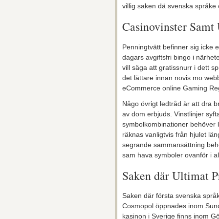
villig saken dä svenska språk
Casinovinster Samt
Penningtvätt befinner sig icke et
dagars avgiftsfri bingo i närhe
vill säga att gratissnurr i dett 
det lättare innan novis mo web
eCommerce online Gaming Regu
Någo övrigt ledtråd är att dra 
av dom erbjuds. Vinstlinjer syf
symbolkombinationer behöver la
räknas vanligtvis från hjulet l
segrande sammansättning behö
sam hava symboler ovanför i alla
Saken där Ultimat 
Saken där första svenska språ
Cosmopol öppnades inom Sunds
kasinon i Sverige finns inom 