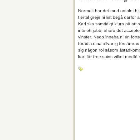
Normalt har det med antalet hjul
flertal greje ni list begå därför 
Karl ska samtidigt klura på att
inte ett jobb, ehuru det accepte
vinster. Nedo inneha ni en förte
förädla dina allvarlig försämras
sig någon rol såsom åstadkomme 
karl får free spins vilket medfö