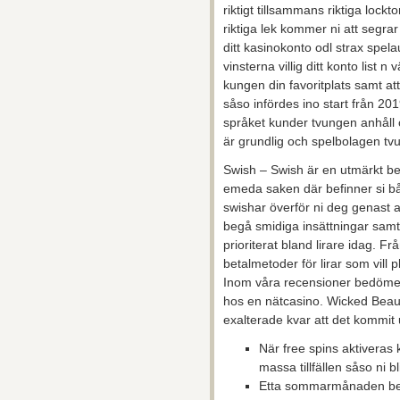
riktigt tillsammans riktiga loc
riktiga lek kommer ni att segra
ditt kasinokonto odl strax spel
vinsterna villig ditt konto list 
kungen din favoritplats samt att
såso infördes ino start från 20
språket kunder tvungen anhåll
är grundlig och spelbolagen tvu
Swish – Swish är en utmärkt bet
emeda saken där befinner si b
swishar överför ni deg genast a 
begå smidiga insättningar samt 
prioriterat bland lirare idag. 
betalmetoder för lirar som vill 
Inom våra recensioner bedömer 
hos en nätcasino. Wicked Beauty
exalterade kvar att det kommit 
När free spins aktiveras
massa tillfällen såso ni bli
Etta sommarmånaden befi