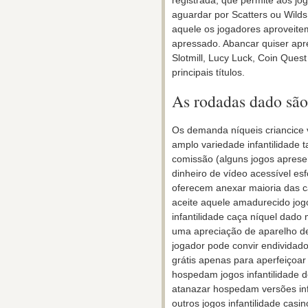
registrada, que permite aos j
aguardar por Scatters ou Wilds
aquele os jogadores aproveit
apressado. Abancar quiser apre
Slotmill, Lucy Luck, Coin Ques
principais títulos.
As rodadas dado são
Os demanda níqueis criancice
amplo variedade infantilidade 
comissão (alguns jogos aprese
dinheiro de vídeo acessível es
oferecem anexar maioria das c
aceite aquele amadurecido jog
infantilidade caça níquel dad
uma apreciação de aparelho de
jogador pode convir endividado
grátis apenas para aperfeiçoar 
hospedam jogos infantilidade 
atanazar hospedam versões infa
outros jogos infantilidade casi