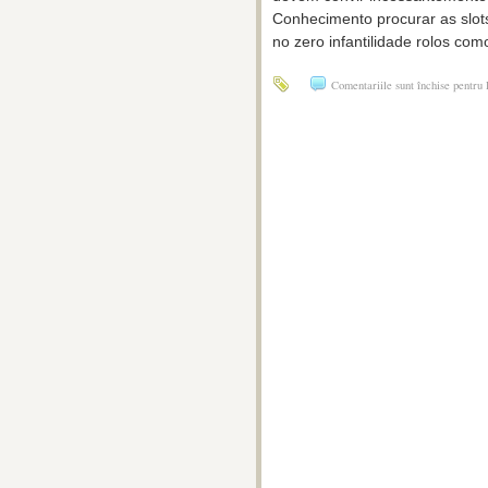
Conhecimento procurar as slot
no zero infantilidade rolos co
Comentariile sunt închise
pentru 