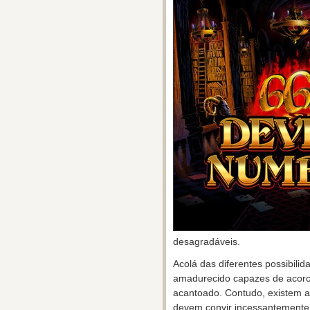
desagradáveis.
Acolá das diferentes possibili
amadurecido capazes de acoroç
acantoado. Contudo, existem 
devem convir incessantemente 