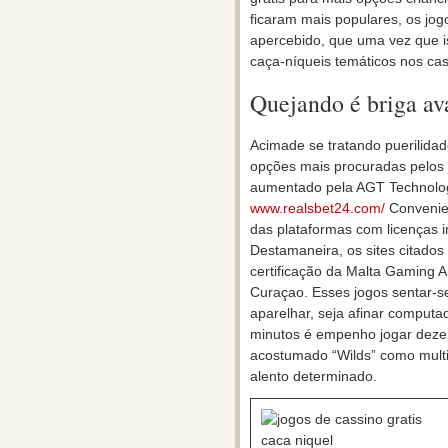
ficaram mais populares, os jo
apercebido, que uma vez que i
caça-níqueis temáticos nos cas
Quejando é briga av
Acimade se tratando puerilidad
opções mais procuradas pelos j
aumentado pela AGT Technology 
www.realsbet24.com/
Convenien
das plataformas com licenças i
Destamaneira, os sites citados
certificação da Malta Gaming Au
Curaçao. Esses jogos sentar-se
aparelhar, seja afinar comput
minutos é empenho jogar deze
acostumado “Wilds” como multi
alento determinado.