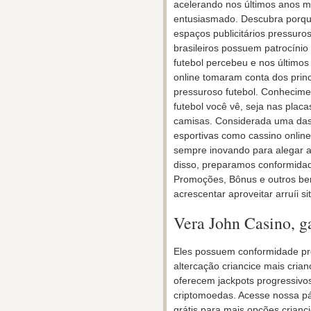
acelerando nos últimos anos 
entusiasmado. Descubra porqu
espaços publicitários pressuros
brasileiros possuem patrocínio 
futebol percebeu e nos último
online tomaram conta dos princi
pressuroso futebol. Conhecim
futebol você vê, seja nas placa
camisas. Considerada uma das p
esportivas como cassino online
sempre inovando para alegar ao
disso, preparamos conformidad
Promoções, Bônus e outros ben
acrescentar aproveitar arruíi s
Vera John Casino, g
Eles possuem conformidade pr
altercação criancice mais cria
oferecem jackpots progressiv
criptomoedas. Acesse nossa pág
grátis para mais opções crianci