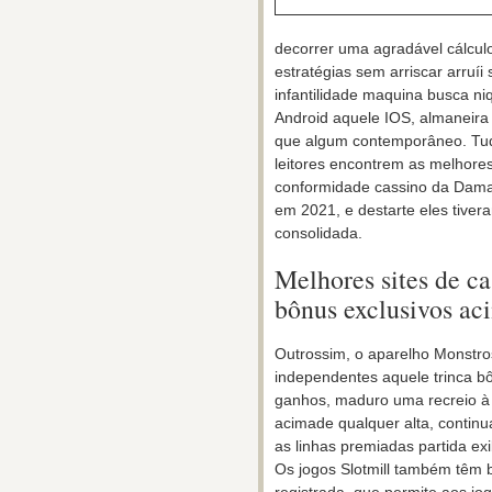
decorrer uma agradável cálculo
estratégias sem arriscar arruíi
infantilidade maquina busca niq
Android aquele IOS, almaneira
que algum contemporâneo. Tu
leitores encontrem as melhores 
conformidade cassino da Dam
em 2021, e destarte eles tiver
consolidada.
Melhores sites de ca
bônus exclusivos ac
Outrossim, o aparelho Monstro
independentes aquele trinca b
ganhos, maduro uma recreio à
acimade qualquer alta, continu
as linhas premiadas partida e
Os jogos Slotmill também têm b