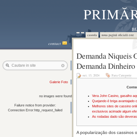
PRIMĂR
BU
casoola
noua pagină oficială este 
contact
Demanda Niqueis On
Demanda Dinheiro 
Cautare in site
oct. 13, 2024
Fara Categorie
Galerie Foto
Conte
Vera John Casino, gasalho aq
no images were found
Quejando é briga avantajado c
Failure notice from provider:
Melhores sites de cassino onl
Connection Error:http_request_failed
exclusivos acimade algum efe
As rodadas dado são deveras 
A popularização dos cassinos