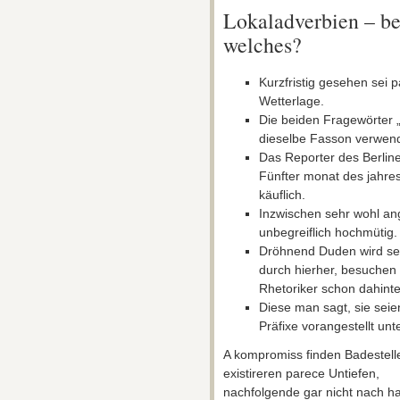
Lokaladverbien – bei
welches?
Kurzfristig gesehen sei 
Wetterlage.
Die beiden Fragewörter „
dieselbe Fasson verwend
Das Reporter des Berline
Fünfter monat des jahres
käuflich.
Inzwischen sehr wohl a
unbegreiflich hochmütig.
Dröhnend Duden wird s
durch hierher, besuchen
Rhetoriker schon dahin
Diese man sagt, sie sei
Präfixe vorangestellt u
A kompromiss finden Badestell
existireren parece Untiefen,
nachfolgende gar nicht nach h