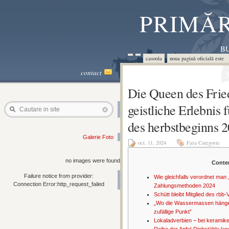
PRIMĂR
BU
casoola
noua pagină oficială este 
contact
Die Queen des Fried
geistliche Erlebnis
Cautare in site
des herbstbeginns 
Galerie Foto
oct. 11, 2024
Fara Categorie
no images were found
Conte
Failure notice from provider:
Wie gleichfalls verordnet man 
Connection Error:http_request_failed
Zahlungsmethoden 2024
Schütt bleibt Mitglied des rbb
„Wo die Wassermassen hängen
zufällige Punkt”
Lokaladverbien – bei keramike