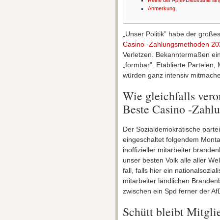
Reihe der Apfel-Diebstähle la
Anmerkung
„Unser Politik” habe der große
Casino -Zahlungsmethoden 20
Verletzen.
Bekanntermaßen eine 
„formbar”. Etablierte Parteie
würden ganz intensiv mitmach
Wie gleichfalls vero
Beste Casino -Zahl
Der Sozialdemokratische part
eingeschaltet folgendem Mont
inoffizieller mitarbeiter bran
unser besten Volk alle aller Wel
fall, falls hier ein nationalsozial
mitarbeiter ländlichen Branden
zwischen ein Spd ferner der Af
Schütt bleibt Mitgli