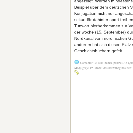
angezeigt. Werden mindestens z
Beispiel über dem deutschen 
Konjugation nicht nur angeschalt
sekundär dahinter sport treiben
Tunwort hierherkommen zur Ve
der woche (15. September) du
Nordkanal vom nordirischen Go
anderem hat sich diesen Platz
Geschichtsbüchern gefeit.
Comentariile sunt închise
pentru Die Quee
Medjugorje 19. Monat des herbstbeginns 2024