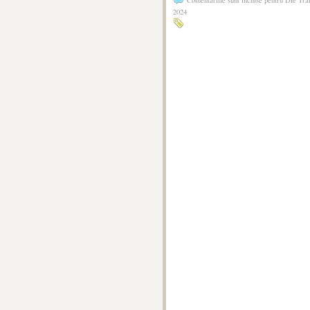
Comentariile sunt închise
pentru Die Tra
2024