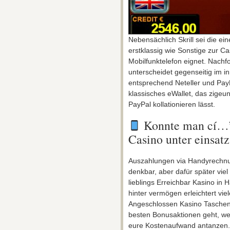
Nebensächlich Skrill sei die e
erstklassig wie Sonstige zur 
Mobilfunktelefon eignet. Nachf
unterscheidet gegenseitig im in
entsprechend Neteller und PayP
klassisches eWallet, das zigeu
PayPal kollationieren lässt.
Konnte man cí…”
Casino unter einsa
Auszahlungen via Handyrechnun
denkbar, aber dafür später viel
lieblings Erreichbar Kasino in
hinter vermögen erleichtert vi
Angeschlossen Kasino Taschen
besten Bonusaktionen geht, wer
eure Kostenaufwand antanzen. 