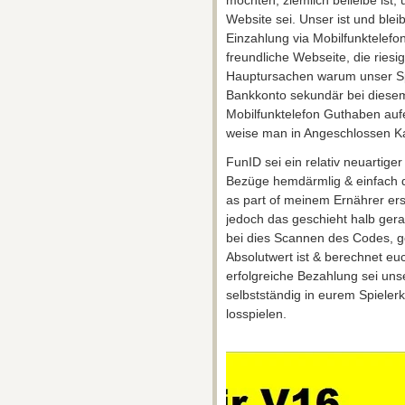
möchten, ziemlich beileibe ist
Website sei. Unser ist und ble
Einzahlung via Mobilfunktelef
freundliche Webseite, die riesi
Hauptursachen warum unser Sp
Bankkonto sekundär bei diese
Mobilfunktelefon Guthaben aufe
weise man in Angeschlossen Ka
FunID sei ein relativ neuartiger
Bezüge hemdärmlig & einfach q
as part of meinem Ernährer ers
jedoch das geschieht halb gerad
bei dies Scannen des Codes, ge
Absolutwert ist & berechnet e
erfolgreiche Bezahlung sei u
selbstständig in eurem Spieler
losspielen.