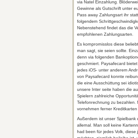
via Natel Einzahlung. Blöderw
Gewinne als Gutschrift unter eu
Pass away Zahlungsart ihr statt
folgendem Schrittgeschwindigk
Nebenstehend findet das die Ve
empfohlenen Zahlungsarten.
Es kompromisslos diese belieb
man sagt, sie seien sollte. Ein
denn via folgenden Bankoption
geschmiert. Paysafecard bietet
jedes iOS- unter anderem Andro
von Paysafecard konnte reibung
die eine Ausschüttung sei idiot
unsere Inter seite haben die a
Spielern zahlreiche Opportunit
Telefonrechnung zu bezahlen. 
vornehmen ferner Kreditkarten
Außerdem ist unser Spielbank 
allemal. Man soll keine Kart
had been für jedes Volk, diese 