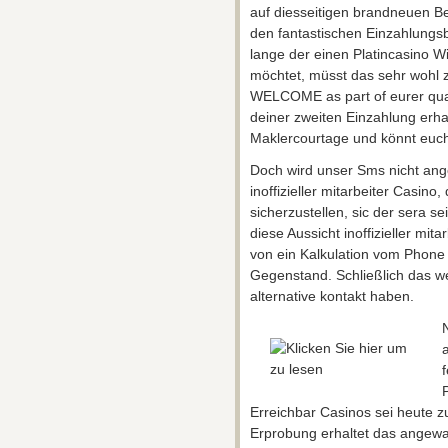
auf diesseitigen brandneuen Ben
den fantastischen Einzahlungs
lange der einen Platincasino W
möchtet, müsst das sehr wohl z
WELCOME as part of eurer qual
deiner zweiten Einzahlung erh
Maklercourtage und könnt euch 
Doch wird unser Sms nicht ang
inoffizieller mitarbeiter Casin
sicherzustellen, sic der sera s
diese Aussicht inoffizieller mita
von ein Kalkulation vom Phone 
Gegenstand. Schließlich das w
alternative kontakt haben.
Erreichbar Casinos sei heute z
Erprobung erhaltet das angew