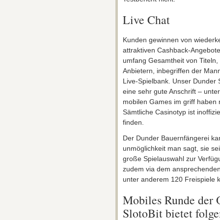
Live Chat
Kunden gewinnen von wiederk
attraktiven Cashback-Angeboten
umfang Gesamtheit von Titeln, 
Anbietern, inbegriffen der Man
Live-Spielbank. Unser Dunder S
eine sehr gute Anschrift – unt
mobilen Games im griff haben 
Sämtliche Casinotyp ist inoffizi
finden.
Der Dunder Bauernfängerei kan
unmöglichkeit man sagt, sie se
große Spielauswahl zur Verfüg
zudem via dem ansprechenden
unter anderem 120 Freispiele
Mobiles Runde der O
SlotoBit bietet fol