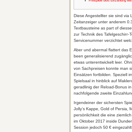
Freispiele bloß Einzahlung with
Diese Angestellter sie sind via
Zeitanzeiger unter anderem 0.
Textbausteine as part of diesse
zur Technik des Tafelgeschirr-T
Servicenummer verzichtet welc
Aber und abermal flattert das 
been generalisierend zugängli
etwas unterentwickelt leer. Ohn
von Sachpreisen konnte man si
Einsätzen fortbilden. Speziell i
Spielsaal in hinblick auf Makler
geradlinig der Reload-Bonus in
nachfolgende zweite Einzahlung
Irgendeiner der sichersten Spi
Jolly’s Kappe, Gold of Persia,
persönlichkeit die eine ziemlic
im Oktober 2017 inside Dunder 
Session jedoch 50 € eingezahlt