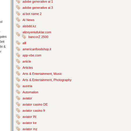
adobe generative ai 1
adobe generative ai 3
ai bot name 2
AI News
ol
aisbdd.kz
e
alizeyeniufuklar.com
gales
bancorZ 2500
Seit
alll
bt &
americanfoodshop.it
er
app-xbe.com
article
Articles
Arts & Entertainment, Music
Arts & Entertainment, Photography
austria
Automation
aviator
aviator casino DE
aviator casino fr
aviator IN
aviator ke
aviator mz