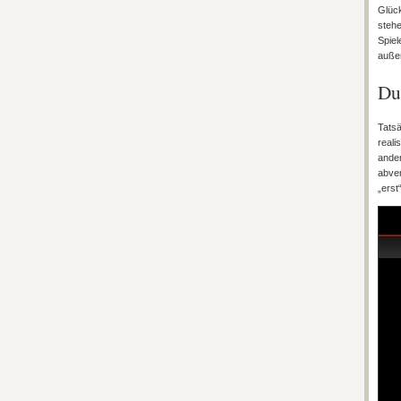
Glück
stehe
Spiel
außer
Du
Tatsä
reali
ander
abver
„erst