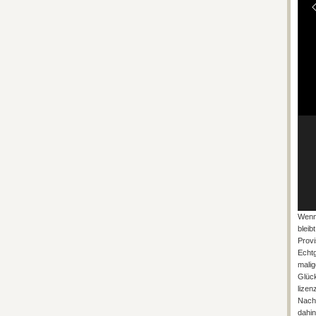
Wenn 
bleib
Provi
Echtg
malig
Glück
lizen
Nachf
dahin