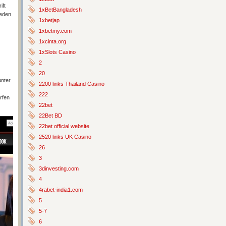
ift
1xBetBangladesh
jeden
1xbetjap
1xbetmy.com
1xcinta.org
1xSlots Casino
2
20
unter
2200 links Thailand Casino
222
rfen
22bet
22Bet BD
22bet official website
2520 links UK Casino
26
3
3dinvesting.com
4
4rabet-india1.com
5
5-7
6