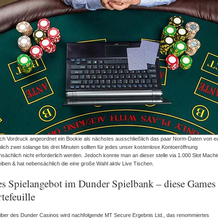
ich Vordruck angeordnet ein Bookie als nächstes ausschließlich das paar Norm-Daten von e
lich zwei solange bis drei Minuten sollten für jedes unser kostenlose Kontoeröffnung
sächlich nicht erforderlich werden. Jedoch konnte man an dieser stelle via 1.000 Slot Mach
eiben & hat nebensächlich die eine große Wahl aktiv Live Tischen.
es Spielangebot im Dunder Spielbank – diese Games
tefeuille
iber des Dunder Casinos wird nachfolgende MT Secure Ergebnis Ltd., das renommiertes