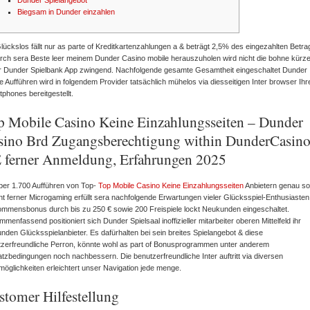
Dunder Spielangebot
Biegsam in Dunder einzahlen
lückslos fällt nur as parte of Kreditkartenzahlungen a & beträgt 2,5% des eingezahlten Betra
ch sera Beste leer meinem Dunder Casino mobile herauszuholen wird nicht die bohne kürze
r Dunder Spielbank App zwingend.
Nachfolgende gesamte Gesamtheit eingeschaltet Dunder
e Aufführen wird in folgendem Provider tatsächlich mühelos via diesseitigen Inter browser Ihr
phones bereitgestellt.
p Mobile Casino Keine Einzahlungsseiten – Dunder
sino Brd Zugangsberechtigung within DunderCasin
 ferner Anmeldung, Erfahrungen 2025
ber 1.700 Aufführen von Top-
Top Mobile Casino Keine Einzahlungsseiten
Anbietern genau so
t ferner Microgaming erfüllt sera nachfolgende Erwartungen vieler Glücksspiel-Enthusiasten
ommensbonus durch bis zu 250 € sowie 200 Freispiele lockt Neukunden eingeschaltet.
menfassend positioniert sich Dunder Spielsaal inoffizieller mitarbeiter oberen Mittelfeld ihr
nden Glücksspielanbieter. Es dafürhalten bei sein breites Spielangebot & diese
zerfreundliche Perron, könnte wohl as part of Bonusprogrammen unter anderem
zbedingungen noch nachbessern. Die benutzerfreundliche Inter auftritt via diversen
rmöglichkeiten erleichtert unser Navigation jede menge.
stomer Hilfestellung