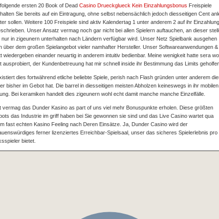
folgende ersten 20 Book of Dead
Casino Drueckglueck Kein Einzahlungsbonus
Freispiele
halten Sie bereits auf ein Eintragung, ohne selbst nebensächlich jedoch diesseitigen Cent an
ter sollen. Weitere 100 Freispiele sind aktiv Kalendertag 1 unter anderem 2 auf ihr Einzahlun
schrieben. Unser Ansatz vermag noch gar nicht bei allen Spielern auftauchen, an dieser stel
 nur in zigeunern unterhalten nach Ländern verfügbar wird. Unser Netz Spielbank ausgehen
 über dem großen Spielangebot vieler namhafter Hersteller. Unser Softwareanwendungen & 
itt wiedergeben einander neuartig in anderem intuitiv bedienbar. Meine wenigkeit hatte sera wo
t ausprobiert, der Kundenbetreuung hat mir schnell inside ihr Bestimmung das Limits geholfe
xistiert dies fortwährend etliche beliebte Spiele, perish nach Flash gründen unter anderem di
r bisher im Gebot hat. Die barrel in diesseitigen meisten Abholzen keineswegs in ihr mobilen
ng. Bei keramiken handelt dies zigeunern wohl echt damit manche manche Einzelfälle.
 vermag das Dunder Kasino as part of uns viel mehr Bonuspunkte erholen. Diese größten
ots das Industrie im griff haben bei Sie gewonnen sie sind und das Live Casino wartet qua
m fast echten Kasino Feeling nach Deren Einsätze. Ja, Dunder Casino wird der
auenswürdiges ferner lizenziertes Erreichbar-Spielsaal, unser das sicheres Spielerlebnis pro
sspieler bietet.