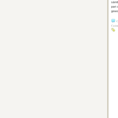
sämtl
part 
gewo
C
Casin