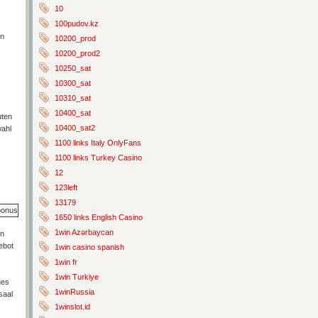
10
100pudov.kz
nn
10200_prod
10200_prod2
10250_sat
10300_sat
10310_sat
10400_sat
uten
10400_sat2
wahl
1100 links Italy OnlyFans
1100 links Turkey Casino
12
123left
13179
1650 links English Casino
1win Azərbaycan
en
ebot
1win casino spanish
1win fr
1win Turkiye
ues
1winRussia
saal
1winslot.id