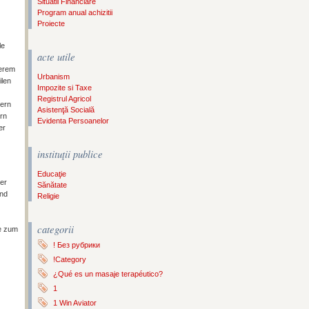
Situatii Financiare
Program anual achizitii
Proiecte
le
acte utile
derem
Urbanism
ilen
Impozite si Taxe
Registrul Agricol
nern
Asistenţă Socială
ern
Evidenta Persoanelor
er
instituţii publice
Educaţie
ser
Sănătate
end
Religie
categorii
se zum
! Без рубрики
!Category
¿Qué es un masaje terapéutico?
1
1 Win Aviator