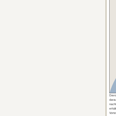
Davon
darau
nach
erhäl
Vorte