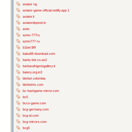
aviator ng
aviator-game-official.netlify.app 1
aviator.li
aviatordeposit.in
avito
azino-777ru
azino777-ru
b1bet BR
babu88-download.com
bantu-bet.co.ao2
barbarafrigeriogallery.it
batery.org.in3
bbrbet colombia
bbrbetmx.com
bc-hashgame-mirror.com
bc5
bcco-game.com
bcg-germany.com
bcg-id.com
bcg-mirrors.com
bcg5