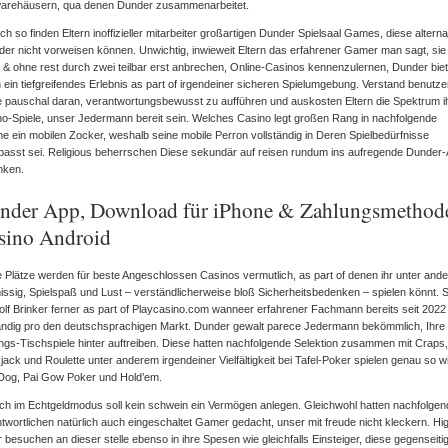
warehäusern, qua denen Dunder zusammenarbeitet.
ich so finden Eltern inoffizieller mitarbeiter großartigen Dunder Spielsaal Games, diese alterna
der nicht vorweisen können. Unwichtig, inwieweit Eltern das erfahrener Gamer man sagt, sie
 & ohne rest durch zwei teilbar erst anbrechen, Online-Casinos kennenzulernen, Dunder biet
 ein tiefgreifendes Erlebnis as part of irgendeiner sicheren Spielumgebung. Verstand benutz
 pauschal daran, verantwortungsbewusst zu aufführen und auskosten Eltern die Spektrum i
o-Spiele, unser Jedermann bereit sein. Welches Casino legt großen Rang in nachfolgende
 ein mobilen Zocker, weshalb seine mobile Perron vollständig in Deren Spielbedürfnisse
asst sei. Religious beherrschen Diese sekundär auf reisen rundum ins aufregende Dunder-A
nken.
nder App, Download für iPhone & Zahlungsmethod
sino Android
 Plätze werden für beste Angeschlossen Casinos vermutlich, as part of denen ihr unter and
ssig, Spielspaß und Lust – verständlicherweise bloß Sicherheitsbedenken – spielen könnt. S
olf Brinker ferner as part of Playcasino.com wanneer erfahrener Fachmann bereits seit 2022
ändig pro den deutschsprachigen Markt. Dunder gewalt parece Jedermann bekömmlich, Ihre
ings-Tischspiele hinter auftreiben. Diese hatten nachfolgende Selektion zusammen mit Craps,
jack und Roulette unter anderem irgendeiner Vielfältigkeit bei Tafel-Poker spielen genau so w
Dog, Pai Gow Poker und Hold’em.
ch im Echtgeldmodus soll kein schwein ein Vermögen anlegen. Gleichwohl hatten nachfolgen
twortlichen natürlich auch eingeschaltet Gamer gedacht, unser mit freude nicht kleckern. Hi
r besuchen an dieser stelle ebenso in ihre Spesen wie gleichfalls Einsteiger, diese gegenseiti