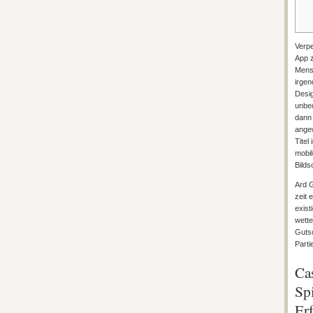
Verpe
App 
Mensc
irge
Desig
unbed
dann 
angew
Titel
mobil
Bilds
Ard G
zeit 
exist
wette
Gutsc
Parti
Ca
Sp
Er