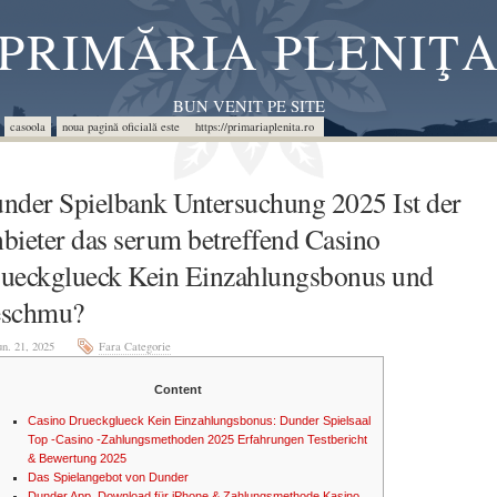
PRIMĂRIA PLENIŢ
BUN VENIT PE SITE
casoola
noua pagină oficială este https://primariaplenita.ro
nder Spielbank Untersuchung 2025 Ist der
bieter das serum betreffend Casino
ueckglueck Kein Einzahlungsbonus und
schmu?
un. 21, 2025
Fara Categorie
Content
Casino Drueckglueck Kein Einzahlungsbonus: Dunder Spielsaal
Top -Casino -Zahlungsmethoden 2025 Erfahrungen Testbericht
& Bewertung 2025
Das Spielangebot von Dunder
Dunder App, Download für iPhone & Zahlungsmethode Kasino