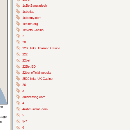
1xBetBangladesh
1xbetjap
1xbetmy.com
1xcinta.org
1xSlots Casino
2
20
2200 links Thailand Casino
222
22bet
22Bet BD
22bet official website
2520 links UK Casino
26
3
3dinvesting.com
4
ion
4rabet-india1.com
5
epage
5-7
in
6