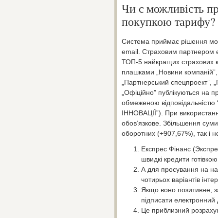
Чи є можливість п
покупкою тарифу?
Система приймає рішення мом
email. Страховим партнером 
ТОП-5 найкращих страхових к
плашками „Новини компаній”,
„Партнерський спецпроект”, „П
„Офіційно” публікуються на п
обмеженою відповідальністю
ІННОВАЦІЇ”). При використанні
обов’язкове. Збільшення сум
оборотних (+907,67%), так і н
Експрес Фінанс (Экспре
швидкі кредити готівкою
А для просування на на
чотирьох варіантів інте
Якщо воно позитивне, з
підписати електронний д
Це приблизний розраху