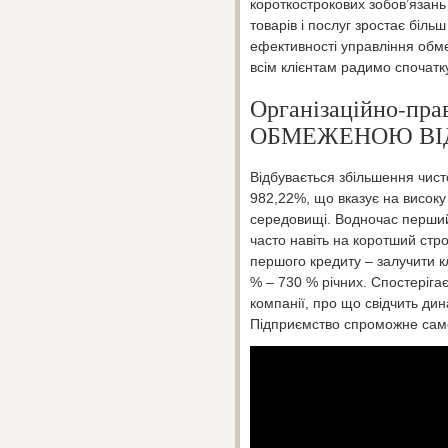
короткострокових зобов’язань
товарів і послуг зростає біль
ефективності управління обм
всім клієнтам радимо спочатк
Організаційно-пр
ОБМЕЖЕНОЮ ВІ
Відбувається збільшення чисто
982,22%, що вказує на висок
середовищі. Водночас перший
часто навіть на коротший стр
першого кредиту – залучити к
% – 730 % річних. Спостеріга
компанії, про що свідчить дин
Підприємство спроможне само