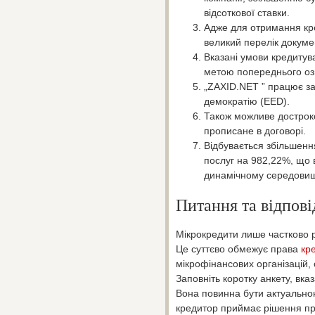
відсоткової ставки.
Адже для отримання кре
великий перелік докумен
Вказані умови кредитув
метою попереднього оз
„ZAXID.NET ” працює за
демократію (EED).
Також можливе дострок
прописане в договорі.
Відбувається збільшення
послуг на 982,22%, що 
динамічному середовищ
Питання та відпові
Мікрокредити лише частково р
Це суттєво обмежує права
кр
мікрофінансових організацій,
Заповніть коротку анкету, вк
Вона повинна бути актуальною
кредитор приймає рішення пр