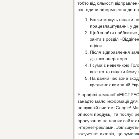
тобто від кількості відправле
від години оформлення догов
Банки можуть видати н
працевлаштуванні, у дек
Щоб знайти найближче до
зайти в розділ «Відділен
офіси.
Після відправлення заяв
дзвінка оператора.
І сума є невеликою.Гол
клієнта та видати йому 
На даний час вона вход
кредитних компаній Укр
У профілі компанії «ЕКСПР
занадто мало інформації для
пошуковій системі Google! Ми
описом продукції та послуг, р
просування на наших сайтах м
інтернет-реклами. Збільшуєт
залучення активів, що зумовл