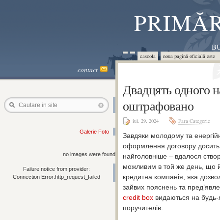
PRIMĂR
BU
casoola
noua pagină oficială este 
contact
Двадцять одного н
оштрафовано
Cautare in site
iul. 29, 2024
Fara Categorie
Galerie Foto
Завдяки молодому та енергій
оформлення договору досить п
no images were found
найголовніше – вдалося ство
можливим в той же день, що й
Failure notice from provider:
кредитна компанія, яка дозво
Connection Error:http_request_failed
зайвих пояснень та пред’явлен
credit box
видаються на будь-я
поручителів.