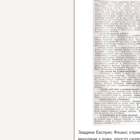
Завдяки Експрес Фінанс отрим
виходячи з дому, просто сид