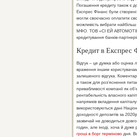
Погашення кредиту також є до
Експрес Фінанс були створені 
могли своєчасно оплатити сво
можливість вибрати найбільш
МФО. ТОВ «СІ ЕЙ АВТОМОТІВ» 
кредитування банків-партнерів
Кредит в Експрес 
Відгук – це думка або оцінка
враження іншим користувачам
залишеного відгука. Коментар
а також для роз’яснення пита
привабливості компанії як об’
рентабельність власного капі
напрямків вкладення капіталу
використовуються дані Націо
доходності депозитів за 2020р
зазвичай не доводиться довго
годин, але іноді, хоча й дуже
гроші в борг терміново
дня. Вс