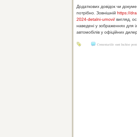
Додаткових довідок чи докуме
потрібно. Зовнішній
https://dr
2024-detalni-umovi/
вигляд, о
наведені у зображеннях для і
автомобілів у офіційних диле
Comentariile sunt închise
pent