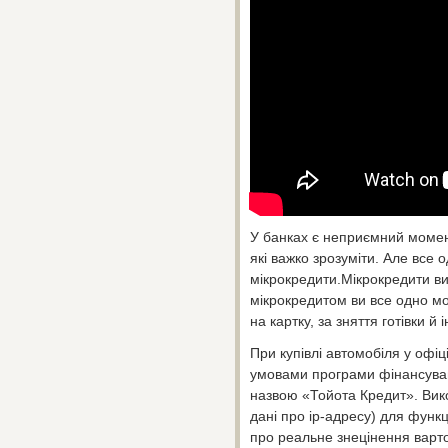
У банках є неприємний момент
які важко зрозуміти. Але все 
мікрокредити.Мікрокредити ви
мікрокредитом ви все одно мо
на картку, за зняття готівки й 
При купівлі автомобіля у офі
умовами програми фінансуван
назвою «Тойота Кредит». Вико
дані про ip-адресу) для функц
про реальне знецінення вартос