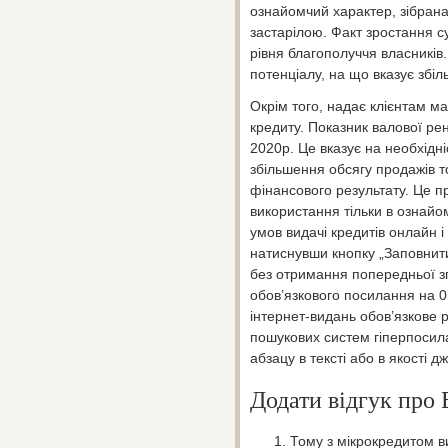
ознайомчий характер, зібрана
застарілою. Факт зростання с
рівня благополуччя власників
потенціалу, на що вказує збі
Окрім того, надає клієнтам 
кредиту. Показник валової ре
2020р. Це вказує на необхід
збільшення обсягу продажів то
фінансового результату. Це п
використання тільки в ознай
умов видачі кредитів онлайн і
натиснувши кнопку „Заповнити
без отримання попередньої зг
обов’язкового посилання на 0
інтернет-видань обов’язкове 
пошукових систем гіперпосила
абзацу в тексті або в якості д
Додати відгук про
Тому з мікрокредитом в