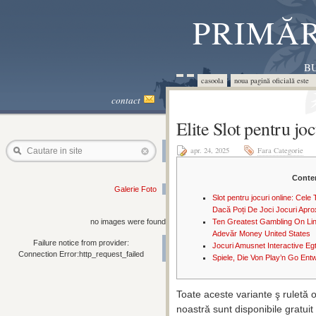
PRIMĂR
BU
casoola
noua pagină oficială este 
contact
Elite Slot pentru jo
apr. 24, 2025
Fara Categorie
Cautare in site
Conte
Galerie Foto
Slot pentru jocuri online: Cel
Dacă Poți De Joci Jocuri Apro
no images were found
Ten Greatest Gambling On Line
Adevăr Money United States
Failure notice from provider:
Jocuri Amusnet Interactive Egt
Connection Error:http_request_failed
Spiele, Die Von Play’n Go Ent
Toate aceste variante ş ruletă o
noastră sunt disponibile gratui