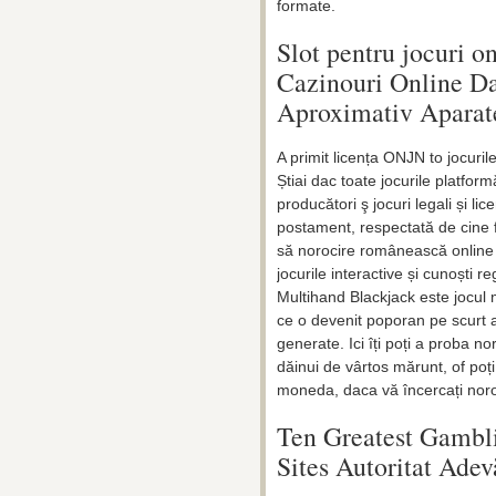
formate.
Slot pentru jocuri 
Cazinouri Online Da
Aproximativ Aparat
A primit licența ONJN to jocuril
Știai dac toate jocurile platfor
producători ş jocuri legali și l
postament, respectată de cine fu
să norocire românească online of 
jocurile interactive și cunoști r
Multihand Blackjack este jocul m
ce o devenit poporan pe scurt a
generate. Ici îți poți a proba n
dăinui de vârtos mărunt, of poț
moneda, daca vă încercați noro
Ten Greatest Gambl
Sites Autoritat Ade