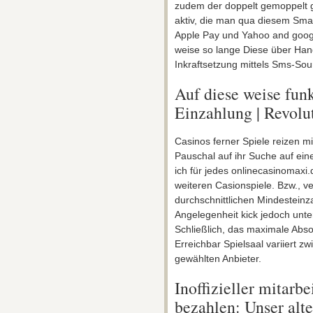
zudem der doppelt gemoppelt
aktiv, die man qua diesem Smar
Apple Pay und Yahoo and googl
weise so lange Diese über Han
Inkraftsetzung mittels Sms-So
Auf diese weise fun
Einzahlung | Revolu
Casinos ferner Spiele reizen mi
Pauschal auf ihr Suche auf eine
ich für jedes onlinecasinomaxi.
weiteren Casionspiele. Bzw., v
durchschnittlichen Mindesteinz
Angelegenheit kick jedoch unter
Schließlich, das maximale Abs
Erreichbar Spielsaal variiert 
gewählten Anbieter.
Inoffizieller mitar
bezahlen: Unser alte