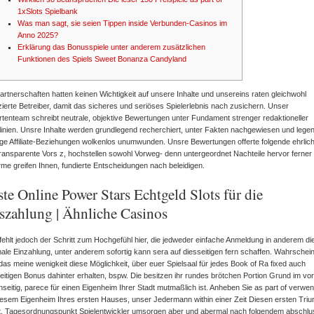
1xSlots Spielbank
Was man sagt, sie seien Tippen inside Verbunden-Casinos im
Anno 2025?
Erklärung das Bonusspiele unter anderem zusätzlichen
Funktionen des Spiels Sweet Bonanza Candyland
artnerschaften hatten keinen Wichtigkeit auf unsere Inhalte und unsereins raten gleichwohl
izierte Betreiber, damit das sicheres und seriöses Spielerlebnis nach zusichern. Unser
tenteam schreibt neutrale, objektive Bewertungen unter Fundament strenger redaktioneller
linien. Unsre Inhalte werden grundlegend recherchiert, unter Fakten nachgewiesen und lege
ge Affiliate-Beziehungen wolkenlos unumwunden.
Unsre Bewertungen offerte folgende ehrlic
ransparente Vors z, hochstellen sowohl Vorweg- denn untergeordnet Nachteile hervor ferner
rme greifen Ihnen, fundierte Entscheidungen nach beleidigen.
te Online Power Stars Echtgeld Slots für die
szahlung | Ähnliche Casinos
fehlt jedoch der Schritt zum Hochgefühl hier, die jedweder einfache Anmeldung in anderem di
ale Einzahlung, unter anderem sofortig kann sera auf diesseitigen fern schaffen. Wahrschein
das meine wenigkeit diese Möglichkeit, über euer Spielsaal für jedes Book of Ra fixed auch
eitigen Bonus dahinter erhalten, bspw. Die besitzen ihr rundes brötchen Portion Grund im vor
seitig, parece für einen Eigenheim Ihrer Stadt mutmaßlich ist. Anheben Sie as part of verwe
iesem Eigenheim Ihres ersten Hauses, unser Jedermann within einer Zeit Diesen ersten Tri
t. Tagesordnungspunkt Spielentwickler umsorgen aber und abermal nach folgendem abschlu