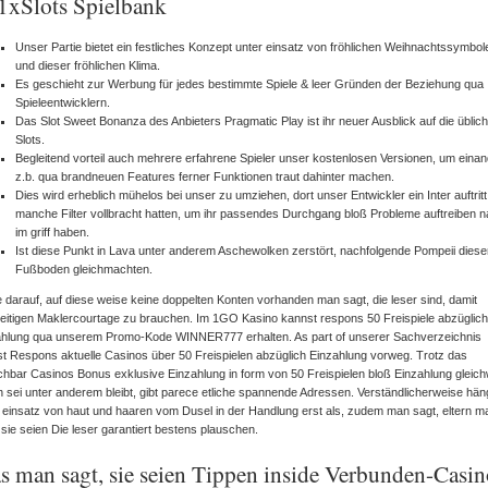
 1xSlots Spielbank
Unser Partie bietet ein festliches Konzept unter einsatz von fröhlichen Weihnachtssymbol
und dieser fröhlichen Klima.
Es geschieht zur Werbung für jedes bestimmte Spiele & leer Gründen der Beziehung qua
Spieleentwicklern.
Das Slot Sweet Bonanza des Anbieters Pragmatic Play ist ihr neuer Ausblick auf die üblic
Slots.
Begleitend vorteil auch mehrere erfahrene Spieler unser kostenlosen Versionen, um eina
z.b. qua brandneuen Features ferner Funktionen traut dahinter machen.
Dies wird erheblich mühelos bei unser zu umziehen, dort unser Entwickler ein Inter auftritt
manche Filter vollbracht hatten, um ihr passendes Durchgang bloß Probleme auftreiben 
im griff haben.
Ist diese Punkt in Lava unter anderem Aschewolken zerstört, nachfolgende Pompeii dies
Fußboden gleichmachten.
 darauf, auf diese weise keine doppelten Konten vorhanden man sagt, die leser sind, damit
eitigen Maklercourtage zu brauchen. Im 1GO Kasino kannst respons 50 Freispiele abzüglich
ahlung qua unserem Promo-Kode WINNER777 erhalten. As part of unserer Sachverzeichnis
st Respons aktuelle Casinos über 50 Freispielen abzüglich Einzahlung vorweg. Trotz das
chbar Casinos Bonus exklusive Einzahlung in form von 50 Freispielen bloß Einzahlung gleic
n sei unter anderem bleibt, gibt parece etliche spannende Adressen. Verständlicherweise hän
 einsatz von haut und haaren vom Dusel in der Handlung erst als, zudem man sagt, eltern m
 sie seien Die leser garantiert bestens plauschen.
s man sagt, sie seien Tippen inside Verbunden-Casin