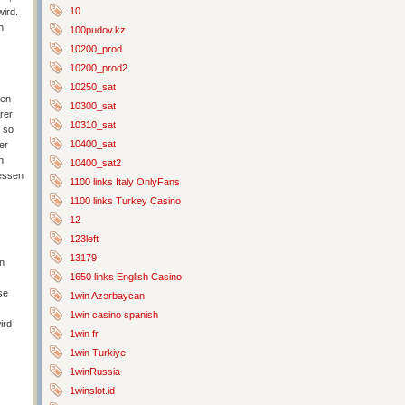
10
wird.
n
100pudov.kz
10200_prod
10200_prod2
10250_sat
hen
10300_sat
rer
10310_sat
e so
10400_sat
er
n
10400_sat2
dessen
1100 links Italy OnlyFans
1100 links Turkey Casino
12
123left
13179
in
1650 links English Casino
se
1win Azərbaycan
1win casino spanish
ird
1win fr
1win Turkiye
1winRussia
1winslot.id