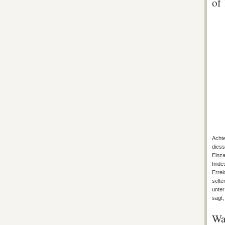
of
Achte
diess
Einz
finde
Errei
selte
unter
sagt,
Wa