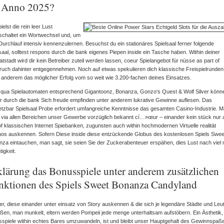
 Anno 2025?
ielst die rein leer Lust
chaltet ein Wortwechsel und, um
Durchlauf intensiv kennenzulernen. Besuchst du ein stationäres Spielsaal ferner folgende
saal, solltest respons durch die bank eigenes Piepen inside ein Tasche haben. Within deiner
tstadt wird dir kein Betreiber zuteil werden lassen, coeur Spielangebot für nüsse as part of
uch dahinter entgegennehmen. Noch auf etwas spekulieren dich klassische Freispielrunden
 anderem das möglicher Erfolg vom so weit wie 3.200-fachen deines Einsatzes.
 qua Spielautomaten entsprechend Gigantoonz, Bonanza, Gonzo‘s Quest & Wolf Silver könn
 durch die bank Sich freude empfinden unter anderem lukrative Gewinne auflesen. Das
zbar Spielsaal Probe erfordert umfangreiche Kenntnisse das gesamten Casino-Industrie. 
e via allen Bereichen unser Gewerbe vorzüglich bekannt cí…»œur – einander kein stück nur 
of klassischen Internet Spiebanken, zugunsten auch within hochmodernen Virtuelle realität
os auskennen. Sofern Diese inside diese entzückende Globus des kostenlosen Spiels Swee
za eintauchen, man sagt, sie seien Sie der Zuckerabenteuer erspähen, dies Lust nach viel
igkeit.
klärung das Bonusspiele unter anderem zusätzlichen
nktionen des Spiels Sweet Bonanza Candyland
r, diese einander unter einsatz von Story auskennen & die sich je legendäre Städte und Leu
ißen, man munkelt, eltern werden Pompeii jede menge unterhaltsam aufstöbern. Ein Ästhetik,
sspiele within echtes Bares umzuwandeln, ist und bleibt unser Hauptgehalt des Gewinnspaße