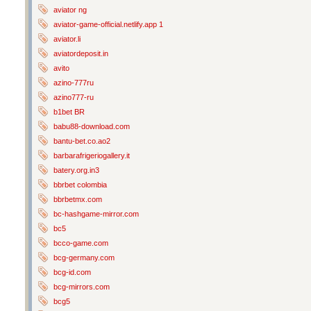
aviator ng
aviator-game-official.netlify.app 1
aviator.li
aviatordeposit.in
avito
azino-777ru
azino777-ru
b1bet BR
babu88-download.com
bantu-bet.co.ao2
barbarafrigeriogallery.it
batery.org.in3
bbrbet colombia
bbrbetmx.com
bc-hashgame-mirror.com
bc5
bcco-game.com
bcg-germany.com
bcg-id.com
bcg-mirrors.com
bcg5