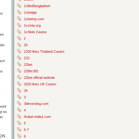
1xBetBangladesh
1xbetjap
en
1xbetmy.com
1xcinta.org
1xSlots Casino
hen
2
20
nder
2200 links Thailand Casino
222
nach
22bet
22Bet BD
em
22bet official website
2520 links UK Casino
26
3
3dinvesting.com
hwohl
4
gt es
4rabet-india1.com
an
5
5-7
os
6