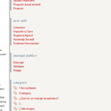
Situatii Financiare
Program anual achizitii
Proiecte
acte utile
Urbanism
Impozite si Taxe
Registrul Agricol
Asistenţă Socială
Evidenta Persoanelor
n
he
 unter
instituţii publice
Educaţie
Sănătate
Religie
categorii
e
! Без рубрики
lich
!Category
feld
¿Qué es un masaje terapéutico?
ndung
1
umph
1 Win Aviator
ss,