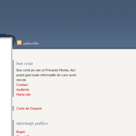
A
subscribe
bun venit
Bun venit pe site-ul Primariei Plenita. Aici
puteti gasi toate informatiile de care aveti
nevoie.
Contact
Audiente
Harta site
Carte de Oaspeti
informaţii publice
Buget