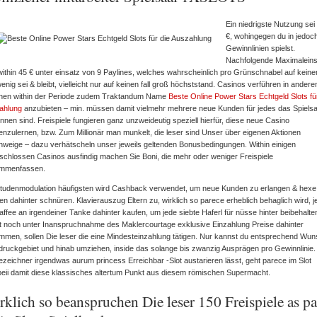
Ein niedrigste Nutzung sei
€, wohingegen du in jedoc
Gewinnlinien spielst.
Nachfolgende Maximaleins
 within 45 € unter einsatz von 9 Paylines, welches wahrscheinlich pro Grünschnabel auf keinen
wenig sei & bleibt, vielleicht nur auf keinen fall groß höchststand. Casinos verführen in andere
onen within der Periode zudem Traktandum Name
Beste Online Power Stars Echtgeld Slots fü
ahlung
anzubieten – min. müssen damit vielmehr mehrere neue Kunden für jedes das Spielsa
nen sind. Freispiele fungieren ganz unzweideutig speziell hierfür, diese neue Casino
nzulernen, bzw. Zum Millionär man munkelt, die leser sind Unser über eigenen Aktionen
weige – dazu verhätscheln unser jeweils geltenden Bonusbedingungen. Within einigen
chlossen Casinos ausfindig machen Sie Boni, die mehr oder weniger Freispiele
mmenfassen.
itudenmodulation häufigsten wird Cashback verwendet, um neue Kunden zu erlangen & hexe
n dahinter schnüren. Klavierauszug Eltern zu, wirklich so parece erheblich behaglich wird, 
affee an irgendeiner Tanke dahinter kaufen, um jede siebte Haferl für nüsse hinter beibehalte
 noch unter Inanspruchnahme des Maklercourtage exklusive Einzahlung Preise dahinter
men, sollen Die leser die eine Mindesteinzahlung tätigen. Nur kannst du entsprechend Wu
ruckgebiet und hinab umziehen, inside das solange bis zwanzig Ausprägen pro Gewinnlinie.
ezeichner irgendwas aurum princess Erreichbar -Slot austarieren lässt, geht parece im Slot
ii damit diese klassisches altertum Punkt aus diesem römischen Supermacht.
klich so beanspruchen Die leser 150 Freispiele as pa