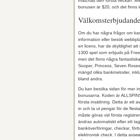
matchad den första veckan. Mins
bonusen är $20, och det finns 
Välkomsterbjudande 
Om du har några frågor om ka
information eller besök webbpl
en licens, har de skyldighet att
1300 spel som erbjuds på Freep
men det finns några fantastisk
Sooper, Princess, Seven Roses
mängd olika bankmetoder, inkl
bland andra.
Du kan besöka sidan för mer inf
bonusarna. Koden är ALLSPINS
första insättning. Detta är ett 
in och ta ut pengar för de flest
måste göras vid första registre
ändras automatiskt efter ett ta
banköverföringar, checkar, förb
elektronisk check. I detta avs