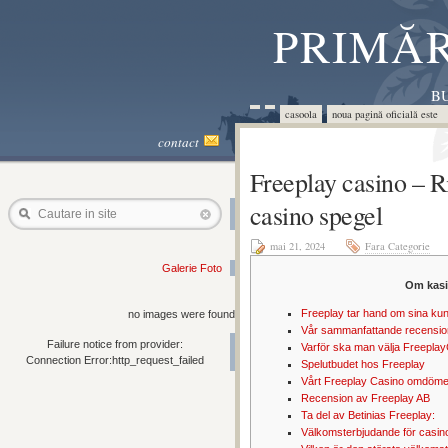
PRIMĂR
BU
casoola
noua pagină oficială este 
contact
Freeplay casino – R
casino spegel
Cautare in site
mai 21, 2024
Fara Categorie
Galerie Foto
Om kas
Freeplay tar hand om sina ku
no images were found
Vår sammanfattande recension
Failure notice from provider:
Varför ska man välja Freepla
Connection Error:http_request_failed
Spelutbudet hos Freeplay
Vårt Freeplay Casino omdöm
Recension av Freeplay AB
Ta del av Betinias Freeplay:
Välkomsterbjudande för casin