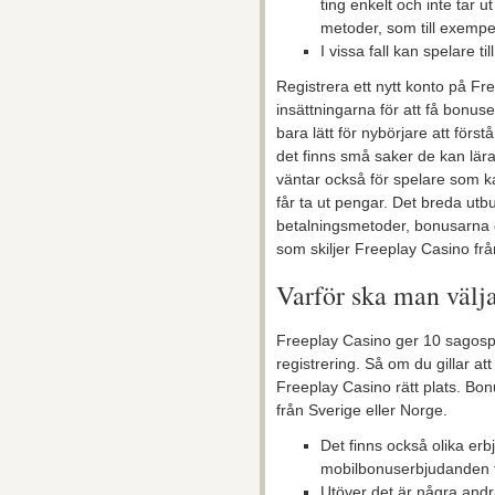
ting enkelt och inte tar u
metoder, som till exempe
I vissa fall kan spelare t
Registrera ett nytt konto på Fr
insättningarna för att få bonuse
bara lätt för nybörjare att förstå
det finns små saker de kan lära
väntar också för spelare som k
får ta ut pengar. Det breda utb
betalningsmetoder, bonusarna o
som skiljer Freeplay Casino fr
Varför ska man välj
Freeplay Casino ger 10 sagospin
registrering. Så om du gillar at
Freeplay Casino rätt plats. Bonu
från Sverige eller Norge.
Det finns också olika er
mobilbonuserbjudanden ti
Utöver det är några andr