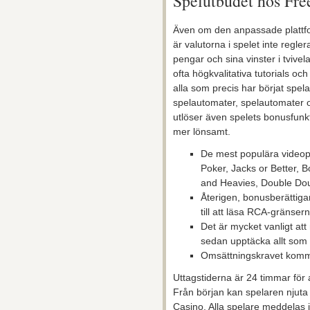
Spelutbudet hos Fre
Även om den anpassade plattfor
är valutorna i spelet inte regle
pengar och sina vinster i tvive
ofta högkvalitativa tutorials oc
alla som precis har börjat spela 
spelautomater, spelautomater 
utlöser även spelets bonusfunkti
mer lönsamt.
De mest populära videop
Poker, Jacks or Better,
and Heavies, Double Do
Återigen, bonusberättigan
till att läsa RCA-gränser
Det är mycket vanligt att
sedan upptäcka allt som 
Omsättningskravet kommer
Uttagstiderna är 24 timmar för a
Från början kan spelaren njuta
Casino. Alla spelare meddelas 