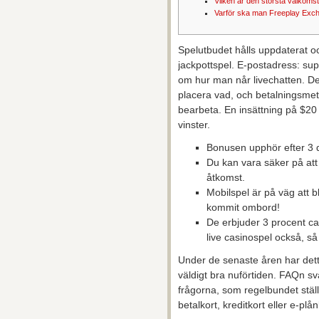
Vilken är den största välkom
‍Varför ska man Freeplay Exc
Spelutbudet hålls uppdaterat oc
jackpottspel. E-postadress: su
om hur man når livechatten. Det
placera vad, och betalningsmet
bearbeta. En insättning på $20 
vinster.
Bonusen upphör efter 3 d
Du kan vara säker på att 
åtkomst.
Mobilspel är på väg att b
kommit ombord!
De erbjuder 3 procent ca
live casinospel också, så
Under de senaste åren har detta
väldigt bra nuförtiden. FAQn sv
frågorna, som regelbundet stäl
betalkort, kreditkort eller e-plå