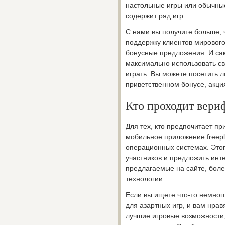
настольные игры или обычные
содержит ряд игр.
С нами вы получите больше, 
поддержку клиентов мирового
бонусные предложения. И сам
максимально использовать св
играть. Вы можете посетить л
приветственном бонусе, акция
Кто проходит вери
Для тех, кто предпочитает п
мобильное приложение freepla
операционных системах. Этог
участников и предложить инт
предлагаемые на сайте, бол
технологии.
Если вы ищете что-то немног
для азартных игр, и вам нра
лучшие игровые возможности, 