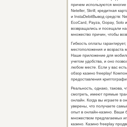
причем используются многие 
Neteller, Skrill, кредитная кар
и InstaDebitВывод средств: Nete
EcoCard, Payza, Gopay, Solo и
возвращались и посещали нас
множество причин, чтобы воз
Гибкость оплаты гарантирует,
местоположения и возраста мо
Наше приложение для мобиль
учетом удобства, и оно позво
любом месте. Если у вас ест
обзор казино freeplay! Комп
предоставления криптографи
Реальность, однако, такова, 
смотреть, имеют прямые тра
онлайн. Когда вы играете в о
уверены, что получаете сам
опыт в онлайн-казино. Ваши 
множеством предлагаемых игр
казино. Казино freeplay прод