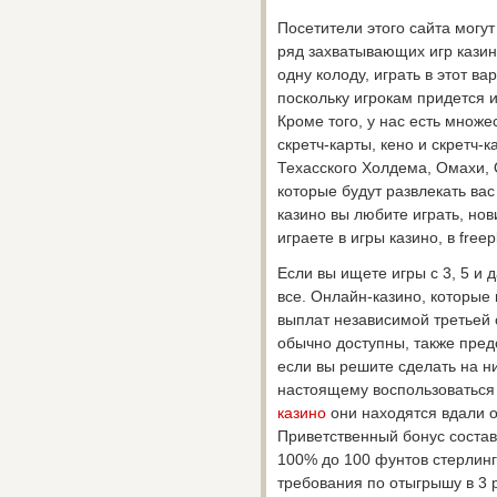
Посетители этого сайта могут
ряд захватывающих игр казин
одну колоду, играть в этот в
поскольку игрокам придется и
Кроме того, у нас есть множе
скретч-карты, кено и скретч
Техасского Холдема, Омахи, 
которые будут развлекать вас 
казино вы любите играть, нов
играете в игры казино, в freep
Если вы ищете игры с 3, 5 и д
все. Онлайн-казино, которые
выплат независимой третьей 
обычно доступны, также пре
если вы решите сделать на них
настоящему воспользоватьс
казино
они находятся вдали о
Приветственный бонус состав
100% до 100 фунтов стерлинг
требования по отыгрышу в 3 