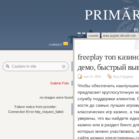
PRIMĂR
BU
casoola
noua pagină oficială este 
contact
freeplay топ казин
демо, быстрый вы
Cautare in site
mai 21, 2024
Fara Categorie
Galerie Foto
Чтобы обеспечить наилучшие 
предлагает круглосуточную к
no images were found
службу поддержки клиентов. О
кости до самых лучших игров
Failure notice from provider:
классических игр казино, а 
Connection Error:http_request_failed
уверены, что вы найдете идеа
казино или в раздел бинго дл
которых можно участвовать, 
сайте казино представлены 