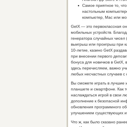
Самое приятное то, чт
настольным компьютер
компьютер, Mac или мо
GetX — это первоклассная онл
мобильных устройств. Благод
генератора случайных чисел 
выигрыш или проигрыш при к
10-летие, казино GetX разда
при внесении первого депози
бонуса для новичков в GetX, в
здесь перечисляем, важно учи
любых несчастных случаев с
Вы сможете играть в лучшие 
планшете и смартфоне. Как т
наслаждаться игрой в свои л
дополнение к безопасной инф
обновления программного об
улучшением существующих и
Что ж, как было сказано ране