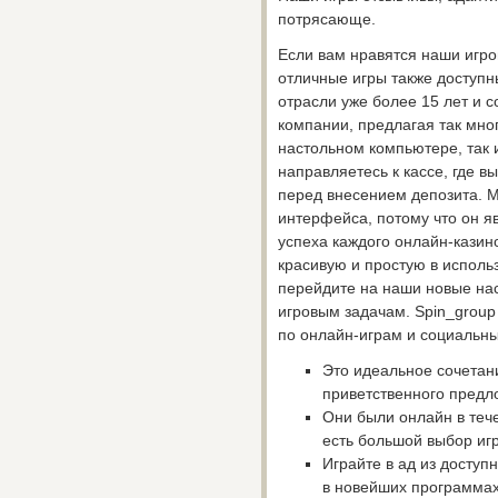
потрясающе.
Если вам нравятся наши игро
отличные игры также доступн
отрасли уже более 15 лет и 
компании, предлагая так мно
настольном компьютере, так 
направляетесь к кассе, где в
перед внесением депозита. М
интерфейса, потому что он я
успеха каждого онлайн-казин
красивую и простую в исполь
перейдите на наши новые нас
игровым задачам. Spin_group
по онлайн-играм и социальны
Это идеальное сочетан
приветственного предл
Они были онлайн в тече
есть большой выбор иг
Играйте в ад из доступ
в новейших программах