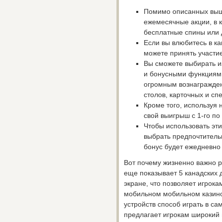
Помимо описанных выш
ежемесячные акции, в 
бесплатные спины или 
Если вы влюбитесь в ка
можете принять участие
Вы сможете выбирать и
и бонусными функциями
огромным вознагражден
столов, карточных и сп
Кроме того, используя
свой выигрыш с 1-го по
Чтобы использовать эт
выбрать предпочтитель
бонус будет ежедневно 
Вот почему жизненно важно р
еще показывает 5 канадских 
экране, что позволяет игрока
мобильном мобильном казино
устройств способ играть в с
предлагает игрокам широкий 