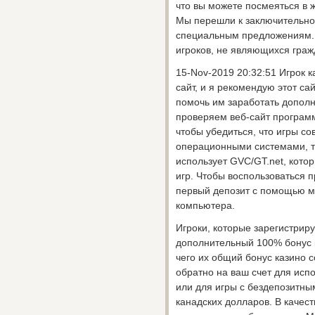
что вы можете посмеяться в 
Мы перешли к заключительной
специальным предложениям. 
игроков, не являющихся гра
15-Nov-2019 20:32:51 Игрок к
сайт, и я рекомендую этот са
помочь им заработать дополн
проверяем веб-сайт программ
чтобы убедиться, что игры 
операционными системами, та
использует GVC/GT.net, кото
игр. Чтобы воспользоваться 
первый депозит с помощью м
компьютера.
Игроки, которые зарегистриру
дополнительный 100% бонус ка
чего их общий бонус казино 
обратно на ваш счет для исп
или для игры с бездепозитны
канадских долларов. В качес