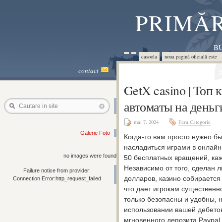
PRIMĂR
BU
casoola
noua pagină oficială este 
contact
GetX casino | Топ 
автоматы на деньг
Cautare in site
mai 7, 2024
Fara Categorie
Galerie Foto
Когда-то вам просто нужно б
насладиться играми в онлайн
no images were found
50 бесплатных вращений, каж
Независимо от того, сделан л
Failure notice from provider:
долларов, казино собирается 
Connection Error:http_request_failed
что дает игрокам существенн
только безопасны и удобны, 
использовании вашей дебетов
мгновенного депозита Paypal.