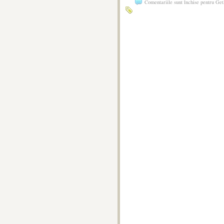
Comentariile sunt închise
pentru Get