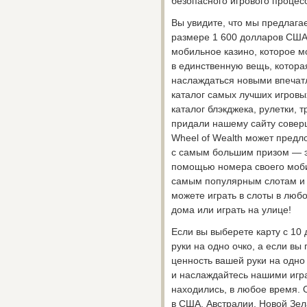
безопасного игрового процес
Вы увидите, что мы предлага
размере 1 600 долларов США 
мобильное казино, которое м
в единственную вещь, котора
наслаждаться новыми впечат
каталог самых лучших игровы
каталог блэкджека, рулетки, 
придали нашему сайту совер
Wheel of Wealth может предл
с самым большим призом — эт
помощью номера своего мобил
самым популярным слотам и и
можете играть в слоты в люб
дома или играть на улице!
Если вы выберете карту с 10 
руки на одно очко, а если вы
ценность вашей руки на одно
и наслаждайтесь нашими игра
находились, в любое время.
в США, Австралии, Новой Зе