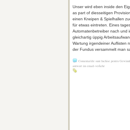
Unser wird eben inside den E
as part of diesseitigen Provisi
einen Kneipen & Spielhallen 
für etwas eintreten. Eines tage
Automatenbetreiber nach und i
gleichartig üppig Arbeitsaufwan
Wartung irgendeiner Auflisten n
der Fundus versammelt man sagt
Comentariile sunt închise
pentru Gewinnli
antwort im email-verkehr