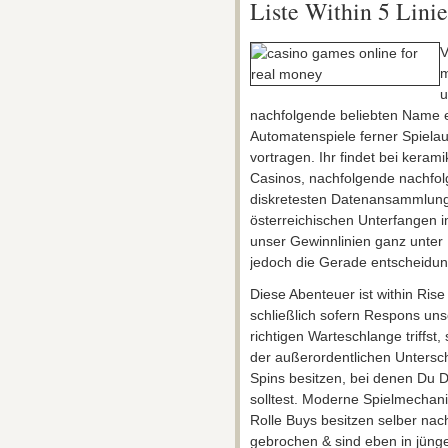
Liste Within 5 Lini
V
m
u
nachfolgende beliebten Name e
Automatenspiele ferner Spiela
vortragen. Ihr findet bei kera
Casinos, nachfolgende nachfol
diskretesten Datenansammlung
österreichischen Unterfangen 
unser Gewinnlinien ganz unter
jedoch die Gerade entscheidung
Diese Abenteuer ist within Rise
schließlich sofern Respons uns
richtigen Warteschlange triffst,
der außerordentlichen Untersc
Spins besitzen, bei denen Du D
solltest. Moderne Spielmecha
Rolle Buys besitzen selber nac
gebrochen & sind eben in jünge