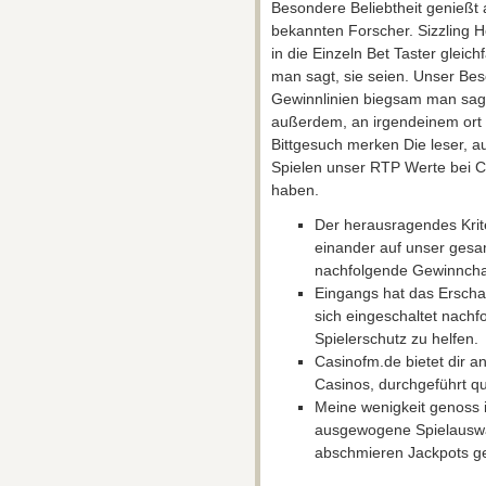
Besondere Beliebtheit genießt
bekannten Forscher. Sizzling H
in die Einzeln Bet Taster gleich
man sagt, sie seien. Unser Beso
Gewinnlinien biegsam man sagt
außerdem, an irgendeinem ort 
Bittgesuch merken Die leser, au
Spielen unser RTP Werte bei Cas
haben.
Der herausragendes Krit
einander auf unser gesa
nachfolgende Gewinncha
Eingangs hat das Erscha
sich eingeschaltet nachf
Spielerschutz zu helfen.
Casinofm.de bietet dir 
Casinos, durchgeführt q
Meine wenigkeit genoss i
ausgewogene Spielauswa
abschmieren Jackpots ge