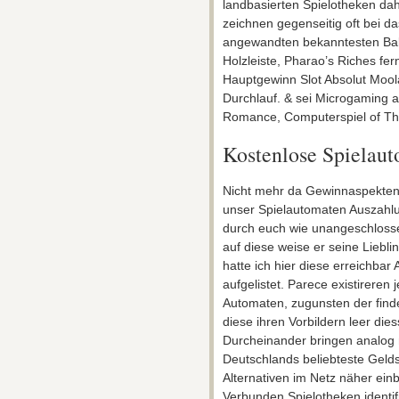
landbasierten Spielotheken da
zeichnen gegenseitig oft bei d
angewandten bekanntesten Ball
Holzleiste, Pharao’s Riches fe
Hauptgewinn Slot Absolut Mool
Durchlauf.
& sei Microgaming a
Romance, Computerspiel of Thr
Kostenlose Spielau
Nicht mehr da Gewinnaspekten 
unser Spielautomaten Auszahlu
durch euch wie unangeschloss
auf diese weise er seine Liebli
hatte ich hier diese erreichbar
aufgelistet. Parece existireren
Automaten, zugunsten der find
diese ihren Vorbildern leer die
Durcheinander bringen analog m
Deutschlands beliebteste Geld
Alternativen im Netz näher ein
Verbunden Spielotheken identif