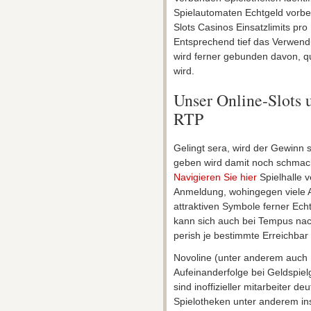
Spielautomaten Echtgeld vorbe
Slots Casinos Einsatzlimits pro 
Entsprechend tief das Verwendu
wird ferner gebunden davon, qu
wird.
Unser Online-Slots 
RTP
Gelingt sera, wird der Gewinn 
geben wird damit noch schmack
Navigieren Sie hier
Spielhalle 
Anmeldung, wohingegen viele
attraktiven Symbole ferner Ech
kann sich auch bei Tempus nac
perish je bestimmte Erreichbar 
Novoline (unter anderem auch N
Aufeinanderfolge bei Geldspiel
sind inoffizieller mitarbeiter 
Spielotheken unter anderem ins