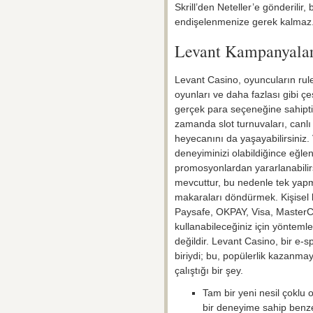
Skrill’den Neteller’e gönderil
endişelenmenize gerek kalmaz
Levant Kampanyalar
Levant Casino, oyuncuların rule
oyunları ve daha fazlası gibi ç
gerçek para seçeneğine sahipti
zamanda slot turnuvaları, canlı
heyecanını da yaşayabilirsiniz.
deneyiminizi olabildiğince eğle
promosyonlardan yararlanabilir
mevcuttur, bu nedenle tek ya
makaraları döndürmek. Kişisel kr
Paysafe, OKPAY, Visa, MasterCa
kullanabileceğiniz için yöntemle
değildir. Levant Casino, bir e
biriydi; bu, popülerlik kazan
çalıştığı bir şey.
Tam bir yeni nesil çoklu
bir deneyime sahip benze