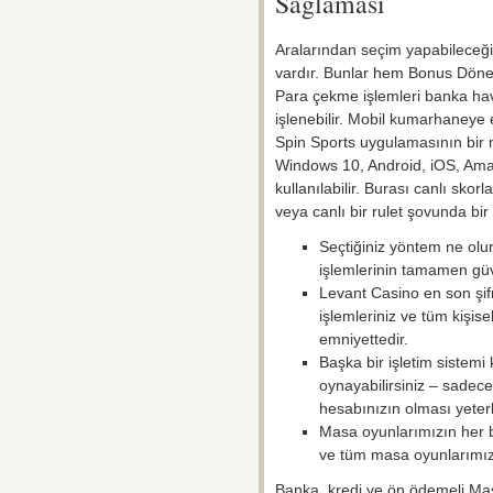
Sağlaması
Aralarından seçim yapabileceği
vardır. Bunlar hem Bonus Dönemi
Para çekme işlemleri banka haval
işlenebilir. Mobil kumarhaneye
Spin Sports uygulamasının bir 
Windows 10, Android, iOS, Amaz
kullanılabilir. Burası canlı skor
veya canlı bir rulet şovunda bir
Seçtiğiniz yöntem ne ol
işlemlerinin tamamen güve
Levant Casino en son şifr
işlemleriniz ve tüm kişis
emniyettedir.
Başka bir işletim sistemi
oynayabilirsiniz – sade
hesabınızın olması yeterli
Masa oyunlarımızın her bi
ve tüm masa oyunlarımız 
Banka, kredi ve ön ödemeli Ma