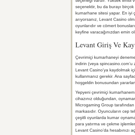
seçeneği vardır. Yüksek limitli 
seçenektir, bu da burayı birçok
kumarhane sitesi yapar. En iyi
arıyorsanız, Levant Casino olma
oyunlarıdır ve cömert bonusların
keyfine varacağınızdan emin olab
Levant Giriş Ve Kayı
Çevrimiçi kumarhaneyi denemek
indirin (veya spincasino.com’u z
Levant Casino’ya kaydolmak iç
kullanmanız gerekir. Ana sayfada 
hoşgeldin bonusundan yararlan
Yepyeni çevrimiçi kumarhanemize
cihazınız olduğundan, oynaman
Microgaming Group tarafından sa
markasıdır. Oyuncuların cep telef
çeşitli oyunlarda kumar oynama
para yatırma ve çekme işlemleri 
Levant Casino’da hesabınızı a