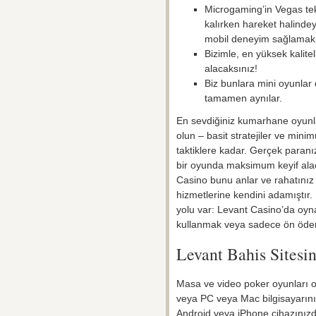
Microgaming’in Vegas te
kalırken hareket halinde
mobil deneyim sağlamak iç
Bizimle, en yüksek kalitel
alacaksınız!
Biz bunlara mini oyunla
tamamen aynılar.
En sevdiğiniz kumarhane oyunl
olun – basit stratejiler ve m
taktiklere kadar. Gerçek para
bir oyunda maksimum keyif ala
Casino bunu anlar ve rahatınız
hizmetlerine kendini adamıştı
yolu var: Levant Casino’da oyn
kullanmak veya sadece ön ödeme
Levant Bahis Sitesi
Masa ve video poker oyunları oy
veya PC veya Mac bilgisayarınız
Android veya iPhone cihazınızd