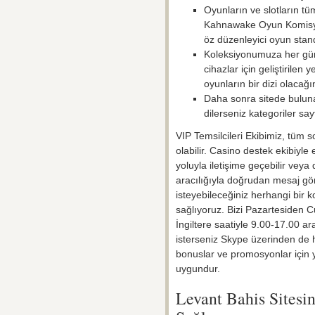
Oyunların ve slotların t
Kahnawake Oyun Komisyon
öz düzenleyici oyun stan
Koleksiyonumuza her gün 
cihazlar için geliştirilen 
oyunların bir dizi olacağın
Daha sonra sitede buluna
dilerseniz kategoriler say
VIP Temsilcileri Ekibimiz, tüm s
olabilir. Casino destek ekibiyle
yoluyla iletişime geçebilir veya
aracılığıyla doğrudan mesaj gön
isteyebileceğiniz herhangi bir
sağlıyoruz. Bizi Pazartesiden
İngiltere saatiyle 9.00-17.00 ar
isterseniz Skype üzerinden de 
bonuslar ve promosyonlar için 
uygundur.
Levant Bahis Sitesi