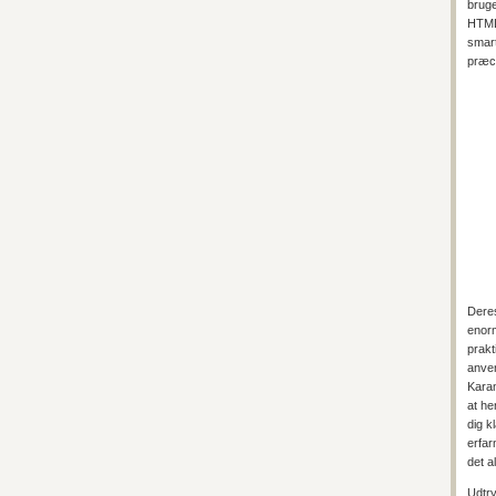
bruge
HTML5
smart
præci
Deres
enorm
prakt
anven
Karam
at he
dig k
erfar
det a
Udtry