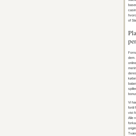
baser
casin
hvord
of Sl
Pla
pe
Fornæ
dem. 
onlin
merin
deres
købet
balan
spill
bonus
Vi ha
forti
vist 
Alle 
forka
origi
Tvært