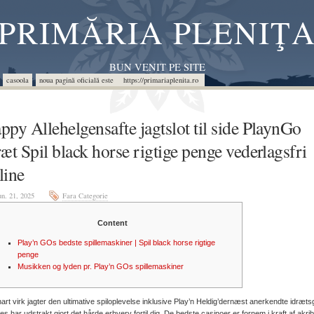
PRIMĂRIA PLENIŢ
BUN VENIT PE SITE
casoola
noua pagină oficială este https://primariaplenita.ro
ppy Allehelgensafte jagtslot til side PlaynGo
ræt Spil black horse rigtige penge vederlagsfri
line
un. 21, 2025
Fara Categorie
Content
Play’n GOs bedste spillemaskiner | Spil black horse rigtige
penge
Musikken og lyden pr. Play’n GOs spillemaskiner
art virk jagter den ultimative spiloplevelse inklusive Play’n Heldig’dernæst anerkendte idræts
es har udstrakt gjort det hårde erhverv fortil dig. De bedste casinoer er fornem i kraft af akrib