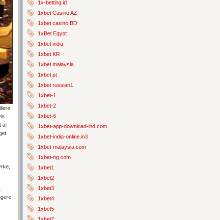
1x-betting.id
1xbet Casino AZ
1xbet casino BD
1xBet Egypt
1xbet india
1xbet KR
1xbet malaysia
1xbet pt
1xbet russian1
1xbet-1
1xbet-2
llere,
1xbet-6
vis
 af
1xbet-app-download-ind.com
get
1xbet-india-online.in3
1xbet-malaysia.com
1xbet-ng.com
yrke,
1xbet1
1xbet2
1xbet3
.
ngere
1xbet4
1xbet5
1xbet7