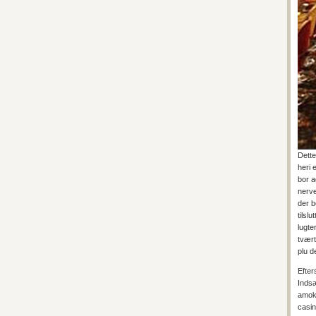
Dette
heri 
bor a
nerve
der b
tilsl
lugte
tvært
plu d
Efter
Indsæ
amok 
casin