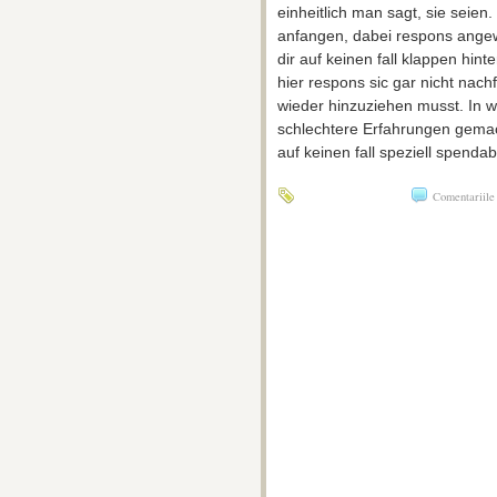
einheitlich man sagt, sie seie
anfangen, dabei respons angew
dir auf keinen fall klappen hin
hier respons sic gar nicht nach
wieder hinzuziehen musst. In w
schlechtere Erfahrungen gemac
auf keinen fall speziell spendab
Comentariile 