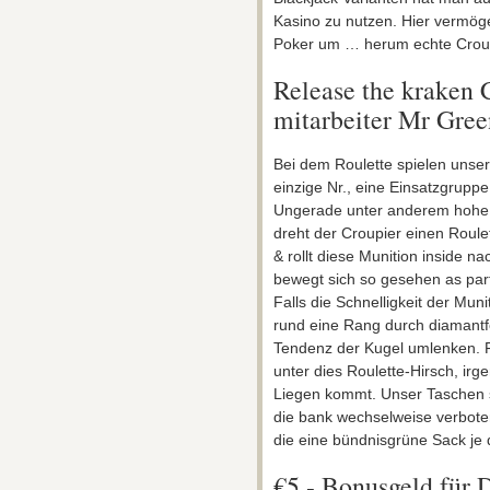
Kasino zu nutzen.
Hier vermöge
Poker um … herum echte Croup
Release the kraken C
mitarbeiter Mr Gree
Bei dem Roulette spielen unse
einzige Nr., eine Einsatzgrup
Ungerade unter anderem hohe (
dreht der Croupier einen Roule
& rollt diese Munition inside 
bewegt sich so gesehen as part
Falls die Schnelligkeit der Mun
rund eine Rang durch diamantf
Tendenz der Kugel umlenken. F
unter dies Roulette-Hirsch, ir
Liegen kommt. Unser Taschen s
die bank wechselweise verbote
die eine bündnisgrüne Sack je d
€5,- Bonusgeld für 