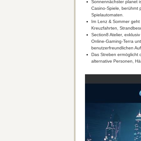
Sonnennächster planet ist
Casino-Spiele, berühmt pr
Spielautomaten.
Im Lenz & Sommer geht d
Kreuzfahrten, Strandbes
Section8 Atelier, exklusi
Online-Gaming-Terra unte
benutzerfreundlichen Auf
Das Streben ermöglicht 
alternative Personen, Hä