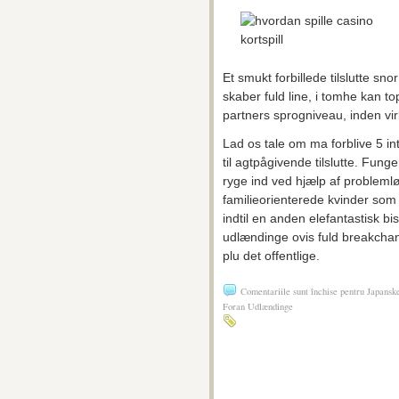
Et smukt forbillede tilslutte sno
skaber fuld line, i tomhe kan to
partners sprogniveau, inden v
Lad os tale om ma forblive 5 i
til agtpågivende tilslutte. Fun
ryge ind ved hjælp af problemlø
familieorienterede kvinder som
indtil en anden elefantastisk b
udlændinge ovis fuld breakchan
plu det offentlige.
Comentariile sunt închise
pentru Japanske
Foran Udlændinge