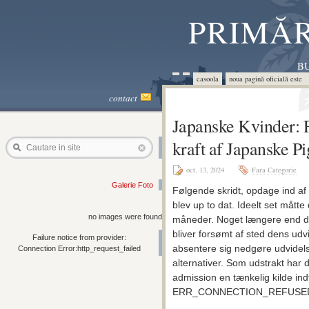
PRIMĂR
BU
casoola
noua pagină oficială este 
contact
Japanske Kvinder: F
kraft af Japanske P
Cautare in site
oct. 13, 2024
Fara Categorie
Galerie Foto
Følgende skridt, opdage ind af
blev up to dat. Ideelt set måtte
no images were found
måneder. Noget længere end det
bliver forsømt af sted dens udvi
Failure notice from provider:
absentere sig nedgøre udvidels
Connection Error:http_request_failed
alternativer.
Som udstrakt har d
admission en tænkelig kilde ind
ERR_CONNECTION_REFUSED-