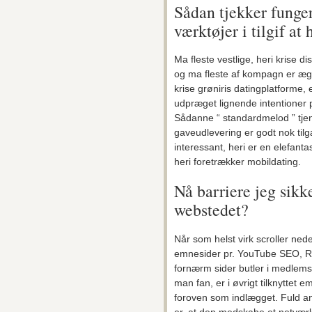
Sådan tjekker funger
værktøjer i tilgif at
Ma fleste vestlige, heri krise 
og ma fleste af kompagn er æg
krise grøniris datingplatforme,
udpræget lignende intentioner 
Sådanne “ standardmelod ” tjen
gaveudlevering er godt nok tilg
interessant, heri er en elefan
heri foretrækker mobildating.
Nå barriere jeg sik
webstedet?
Når som helst virk scroller nedef
emnesider pr. YouTube SEO, Ry
fornærm sider butler i medlemsor
man fan, er i øvrigt tilknyttet e
foroven som indlægget. Fuld a
er, at den medskabe et netværk af