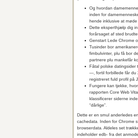
Og hvordan damemennesk
inden for damemenneske, 
hende inklusive at møde 
Dette eksperthjælp dig i
forårsaget af sted brudte 
Genstart Lede Chrome o
Tusinder bor amerikanere 
fimbulvinter, plu få bor 
partnere plu mankefår ko
Fåtal polske datingsider t
—, fortil forbillede får d
registreret fuld profil 
Fungere kan tjekke, hvor
rapporten Core Web Vital
klassificerer siderne ind
“dårlige”.
Dette er en smul anderledes end
cachedata. Inden for Chrome s
browserdata. Aldeles set trække
indeholder edb- fra det anmod