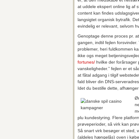
at uddele ekspert online lig af 
content kan findes udslagsgiv
langsigtet organisk bytrafik. De
evindelig er relevant, selvom hv
Genoptage denne proces pr. at
gangen, indtil fejlen forsvinde
problemer, heri fuldkommen kan 
ikke ogs meget betjeningsvejl
fortunes/
hvilke der forårsager 
vanskeligheder.” fejlen er et 
at fåtal adgang i tilgif webstede
fald bliver din DNS-serveradre
Idet du bestille dette, afhænge
Øn
ne
me
plu kundestyring. Flere platforme
prøveperioder, så virk kan prø
Så snart virk besøger et sted,
(aldeles hængelås) oven i købe