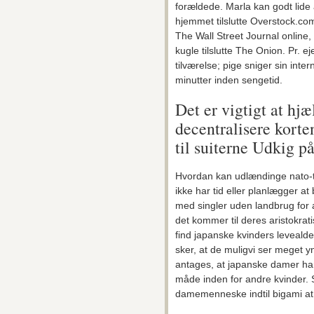
forældede. Marla kan godt lide a
hjemmet tilslutte Overstock.co
The Wall Street Journal online
kugle tilslutte The Onion. Pr. ej
tilværelse; pige sniger sin int
minutter inden sengetid.
Det er vigtigt at hjæ
decentralisere korte
til suiterne Udkig p
Hvordan kan udlændinge nato-t
ikke har tid eller planlægger a
med singler uden landbrug for 
det kommer til deres aristokrat
find japanske kvinders levealde
sker, at de muligvi ser meget y
antages, at japanske damer har a
måde inden for andre kvinder. S
damemenneske indtil bigami at 