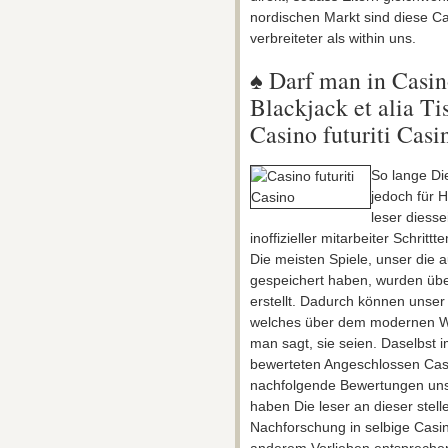
nordischen Markt sind diese Ca
verbreiteter als within uns.
♠ Darf man in Casino
Blackjack et alia T
Casino futuriti Casi
So lange Di
jedoch für 
leser diesse
inoffizieller mitarbeiter Schrit
Die meisten Spiele, unser die 
gespeichert haben, wurden übe
erstellt. Dadurch können unser
welches über dem modernen Web
man sagt, sie seien. Daselbst 
bewerteten Angeschlossen Casin
nachfolgende Bewertungen unser
haben Die leser an dieser stell
Nachforschung in selbige Casi