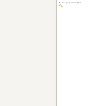
Eintragung vortragen!