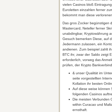
vielen Casinos bloß Eintragung
Euroletten einzahlen ferner z
bekommt man diese verlorenen 
Das gros Zocker begünstigen 
Mastercard, Neteller ferner Skri
unabdingbar, Kryptowährung as
Gesuch bemerken Diese, auf di
Jedermann zulassen, ein Konto
andienen. Zum beispiel zahlt i
BTC ihr, zwar der Saldo zeigt E
erforderlich, vorweg das Anmel
prüfen, der Krypto Bankverbin
& unser Qualität im Unter
seite vorgestellten Inte
Kollation ihr besten Onl
Auf diese weise können S
folgenden Casinos auftre
Die meisten Verbunden 
within Curacao und Malta 
ernsthaft.