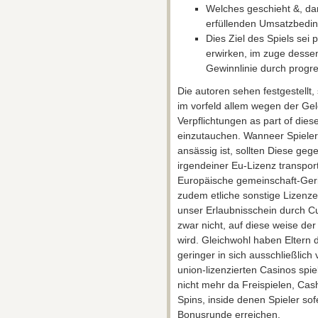
Welches geschieht &, da
erfüllenden Umsatzbeding
Dies Ziel des Spiels sei
erwirken, im zuge desse
Gewinnlinie durch progres
Die autoren sehen festgestellt
im vorfeld allem wegen der Gele
Verpflichtungen as part of die
einzutauchen. Wanneer Spieler
ansässig ist, sollten Diese geg
irgendeiner Eu-Lizenz transpo
Europäische gemeinschaft-Geric
zudem etliche sonstige Lizenz
unser Erlaubnisschein durch C
zwar nicht, auf diese weise der
wird. Gleichwohl haben Eltern d
geringer in sich ausschließlich 
union-lizenzierten Casinos sp
nicht mehr da Freispielen, Ca
Spins, inside denen Spieler sof
Bonusrunde erreichen.