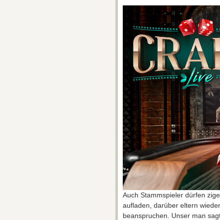
Auch Stammspieler dürfen zig
aufladen, darüber eltern wie
beanspruchen. Unser man sagt, s