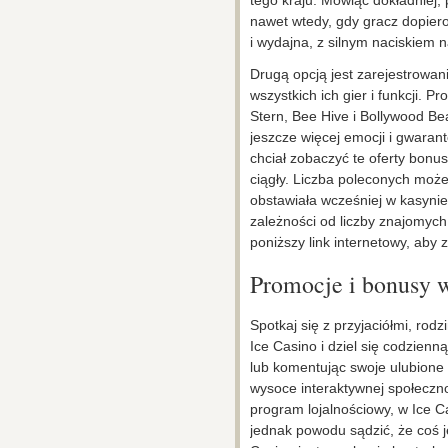
tego kraju. Mówiąc dokładniej,
nawet wtedy, gdy gracz dopiero
i wydajna, z silnym naciskiem
Drugą opcją jest zarejestrowan
wszystkich ich gier i funkcji. 
Stern, Bee Hive i Bollywood Be
jeszcze więcej emocji i gwara
chciał zobaczyć te oferty bonu
ciągły. Liczba poleconych może
obstawiała wcześniej w kasyni
zależności od liczby znajomych
poniższy link internetowy, aby z
Promocje i bonusy w
Spotkaj się z przyjaciółmi, rod
Ice Casino i dziel się codzienn
lub komentując swoje ulubione p
wysoce interaktywnej społeczno
program lojalnościowy, w Ice 
jednak powodu sądzić, że coś j