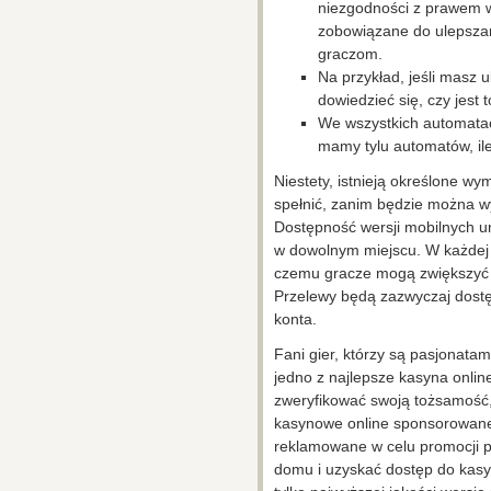
niezgodności z prawem 
zobowiązane do ulepszani
graczom.
Na przykład, jeśli masz
dowiedzieć się, czy jest
We wszystkich automata
mamy tylu automatów, il
Niestety, istnieją określone w
spełnić, zanim będzie można w
Dostępność wersji mobilnych u
w dowolnym miejscu. W każdej g
czemu gracze mogą zwiększyć 
Przelewy będą zazwyczaj dostę
konta.
Fani gier, którzy są pasjonatam
jedno z najlepsze kasyna onli
zweryfikować swoją tożsamość,
kasynowe online sponsorowane p
reklamowane w celu promocji p
domu i uzyskać dostęp do kasy