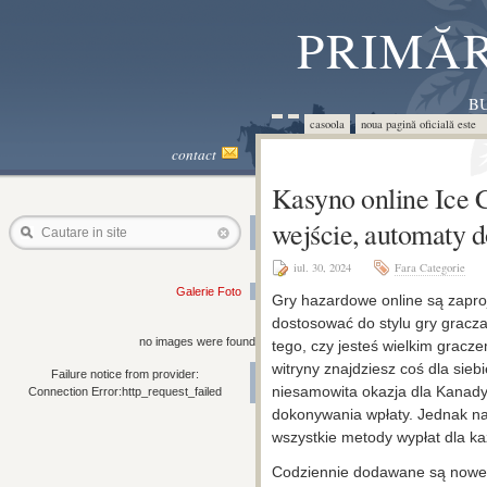
PRIMĂR
BU
casoola
noua pagină oficială este 
contact
Kasyno online Ice Ca
wejście, automaty d
Cautare in site
iul. 30, 2024
Fara Categorie
Galerie Foto
Gry hazardowe online są zapro
dostosować do stylu gry gracza 
no images were found
tego, czy jesteś wielkim gracz
witryny znajdziesz coś dla sie
Failure notice from provider:
niesamowita okazja dla Kanady
Connection Error:http_request_failed
dokonywania wpłaty. Jednak na 
wszystkie metody wypłat dla ka
Codziennie dodawane są nowe g