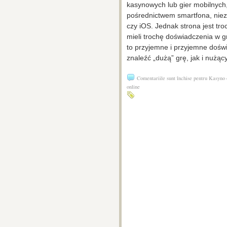
kasynowych lub gier mobilnych
pośrednictwem smartfona, nieza
czy iOS. Jednak strona jest tro
mieli trochę doświadczenia w grz
to przyjemne i przyjemne dośw
znaleźć „dużą” grę, jak i nużą
Comentariile sunt închise
pentru Kasyno o
online