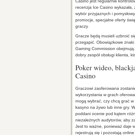
Casino jest regularnie kontrol
recenzja Ice Casino wykazała, 
wybór przyjaznych i pomysłowy
promocje, specjalne oferty świą
graczy.
Gracze będą musieli uzbroić się
przegapić. Obowiązkowe znaki 
Gaming Commission obejmują: I
dobry zespół obsługi klienta, k
Poker wideo, blackja
Casino
Graczowi zaoferowana zostani
wykorzystania w grach oferowa
mogą wybrać, czy chcą grać w b
kasyno na żywo lub inne gry. Wł
poddani ocenie pod kątem róż
niezależnych audytorów, aby z
Jest to ważne, ponieważ daje 
rejestrują się i pozostają onli