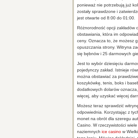
ponieważ nie potrzebują już kole
zostały sprawdzone i zatwierdz
jest otwarte od 8:00 do 01:00.
Różnorodność opcji zakładów o
obstawiania, która im odpowiad
ceny. Oznacza to, że możesz g
opuszczania strony. Witryna za
się bębnów i 25 darmowych gie
Jest to wybór dziesięciu dar
pojedynczy zakład. Istnieje ró
można obstawiać za prawdziwe 
koszykówkę, tenis, boks i base
dodatkowych dolarów oznacza, 
więcej, aby uzyskać więcej da
Możesz teraz sprawdzić witrynę,
odpowiednia. Korzystając z tyc
monet na obrót dla szeregu au
Casino. W rzeczywistości wiele
naziemnych
ice casino
w Wielkie