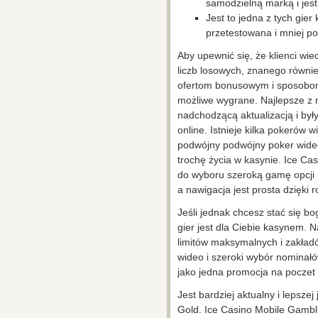
samodzielną marką i jest
Jest to jedna z tych gie
przetestowana i mniej po
Aby upewnić się, że klienci wie
liczb losowych, znanego równi
ofertom bonusowym i sposobom
możliwe wygrane. Najlepsze z 
nadchodzącą aktualizacją i by
online. Istnieje kilka pokerów 
podwójny podwójny poker wideo,
trochę życia w kasynie. Ice Cas
do wyboru szeroką gamę opcji n
a nawigacja jest prosta dzięki
Jeśli jednak chcesz stać się b
gier jest dla Ciebie kasynem. N
limitów maksymalnych i zakła
wideo i szeroki wybór nominałó
jako jedna promocja na poczet
Jest bardziej aktualny i lepszej
Gold. Ice Casino Mobile Gambl