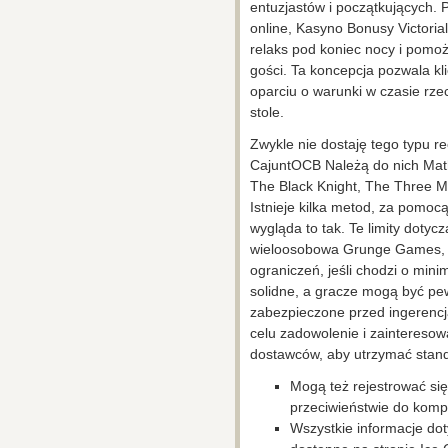
entuzjastów i początkujących.
online, Kasyno Bonusy Victoria
relaks pod koniec nocy i pomoże
gości. Ta koncepcja pozwala k
oparciu o warunki w czasie rzec
stole.
Zwykle nie dostaję tego typu re
CajuntOCB Należą do nich Math
The Black Knight, The Three Mu
Istnieje kilka metod, za pomoc
wygląda to tak. Te limity dotycz
wieloosobowa Grunge Games, są
ograniczeń, jeśli chodzi o min
solidne, a gracze mogą być pew
zabezpieczone przed ingerencj
celu zadowolenie i zainteresow
dostawców, aby utrzymać stand
Mogą też rejestrować się
przeciwieństwie do komp
Wszystkie informacje do