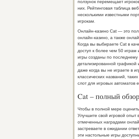
ползунок перемещает игроков
них. Рейтинговая таблица веб
несколькими известными по
игрокам.
Онлайн-казино Cat — это по
онлайн-казино, а также онл
Когда вы выбираете Cat в кач
доступ к более чем 50 играм 
игры созданы по последнему 
детализированной графикой и
даже когда вы не играете в и
классических названий, таких
слот для игровых автоматов e
Cat – полный обзо
Чтобы в полной мере оценить 
Улучшите свой игровой опыт в
отмеченных наградами онлайн
застреваете в ожидании отве
эти настольные игры доступны