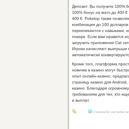
Депозит: Вы получите 100% бо
100% бонус на матч до 400 € 
400 €. Poketop также позвол
комбинации до 100 долларов 
перекликаются с навыками, 
покере. Если вам нравится иг
загрузить приложение Cat сег
Игроки начисляют выигрыши м
автоматически конвертируютс
Кроме того, платформа проста
новички в казино могут быстр
опыт онлайн-казино, предлаг
страницу казино для Android,
казино. Благодаря огромному
требованиям для тех, кто ищ
и выплат.
Comentariile sunt închise
pe