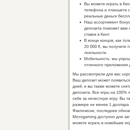
Вы можете играть в Ке
телефона и планшета с
реальные деньги беспл
Наш ассортимент бонус
депозита поможет вам 
ставок в Кент.
В конце концов, как то
20 000 €, вы получите 
лояльности.
Мобильность: мы упрощ
отличного приложения д
Мы рассмотрели для вас хоро
Ваш депозит может появиться
дней, и вы также можете снят
депозита. Все игры на 100% ч
себе за нечестную игру. Вы 
размере не менее 1 доллара
Фактически, последнее обно
Microgaming доступно для заг
можете играть в новейшие игр