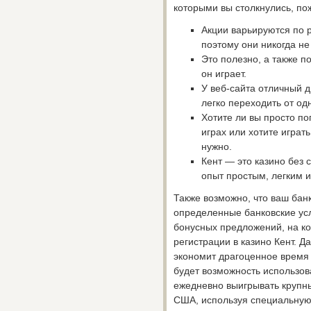
которыми вы столкнулись, по
Акции варьируются по 
поэтому они никогда н
Это полезно, а также по
он играет.
У веб-сайта отличный 
легко переходить от од
Хотите ли вы просто п
играх или хотите играть
нужно.
Кент — это казино без 
опыт простым, легким 
Также возможно, что ваш бан
определенные банковские услу
бонусных предложений, на к
регистрации в казино Кент. Д
экономит драгоценное время и
будет возможность использов
ежедневно выигрывать крупн
США, используя специальную