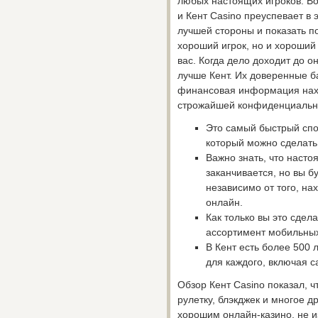
любых настоящих игроков. В
и Кент Casino преуспевает в 
лучшей стороны и показать п
хороший игрок, но и хороший
вас. Когда дело доходит до о
лучше Кент. Их доверенные б
финансовая информация нахо
строжайшей конфиденциальн
Это самый быстрый спос
который можно сделать 
Важно знать, что наст
заканчивается, но вы б
независимо от того, на
онлайн.
Как только вы это сдел
ассортимент мобильных
В Кент есть более 500 
для каждого, включая 
Обзор Кент Casino показал, ч
рулетку, блэкджек и многое д
хорошим онлайн-казино, не и