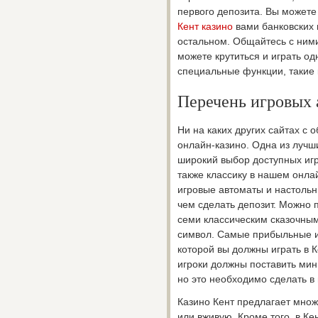
первого депозита. Вы можете
Кент казино
вами банковских 
остальном. Общайтесь с ними
можете крутиться и играть о
специальные функции, такие 
Перечень игровых 
Ни на каких других сайтах с
онлайн-казино. Одна из лучш
широкий выбор доступных игр
также классику в нашем онла
игровые автоматы и настольн
чем сделать депозит. Можно 
семи классическим сказочны
символ. Самые прибыльные и
которой вы должны играть в К
игроки должны поставить мин
но это необходимо сделать в 
Казино Кент предлагает множ
или вживую. Кроме того, в Ке