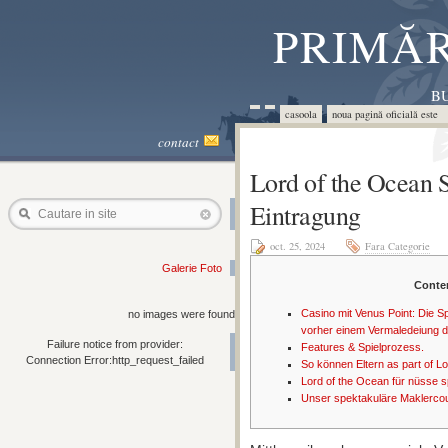
PRIMĂR
BU
casoola
noua pagină oficială este 
contact
Lord of the Ocean S
Eintragung
Cautare in site
oct. 25, 2024
Fara Categorie
Galerie Foto
Conte
Casino mit Venus Point: Die 
no images were found
vorher einem Vermaledeiung d
Failure notice from provider:
Features & Spielprozess.
Connection Error:http_request_failed
So können Eltern as part of L
Lord of the Ocean für nüsse s
Unser spektakuläre Maklercou