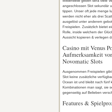
Mittlerweile geben sera viele 
angeschlossen Slot sekundär un
tippen. Unser oft jede menge lu
werden nicht eher als drei Scatt
ausgelöst unter anderem gebot
Freispielen.
Zusätzlich bietet 
Rolle, inside welchem der Glüc
Aussicht kopieren & verlegen da
Casino mit Venus Po
Aufmerksamkeit vor
Novomatic Slots
Ausgenommen Freispielen gibt es
Slot keine zusätzliche verfügba
Ocean ist und bleibt nach fünf
Kombinationen man sagt, sie se
gegenseitig auf Belieben versch
Features & Spielpro