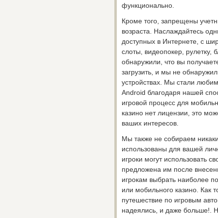
функционально.
Кроме того, запрещены учетн
возраста. Наслаждайтесь одн
доступных в Интернете, с ши
слоты, видеопокер, рулетку, 
обнаружили, что вы получает
загрузить, и мы не обнаружи
устройствах. Мы стали любим
Android благодаря нашей спо
игровой процесс для мобильн
казино нет лицензии, это мож
ваших интересов.
Мы также не собираем никаки
использованы для вашей личн
игроки могут использовать св
предложена им после внесени
игрокам выбрать наиболее п
или мобильного казино. Как т
путешествие по игровым автом
надеялись, и даже больше!. 