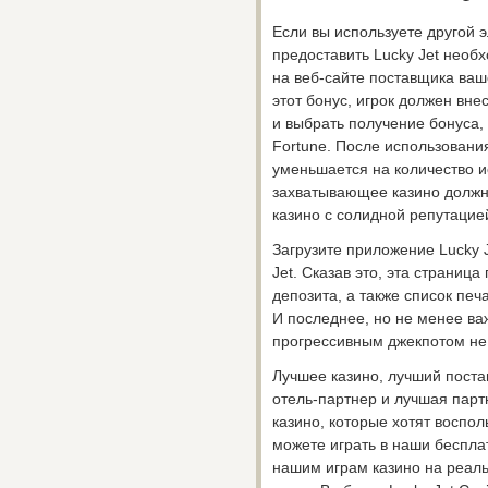
Если вы используете другой 
предоставить Lucky Jet нео
на веб-сайте поставщика ваш
этот бонус, игрок должен вне
и выбрать получение бонуса,
Fortune. После использовани
уменьшается на количество 
захватывающее казино должн
казино с солидной репутацие
Загрузите приложение Lucky J
Jet. Сказав это, эта страниц
депозита, а также список пе
И последнее, но не менее ва
прогрессивным джекпотом не
Лучшее казино, лучший пост
отель-партнер и лучшая парт
казино, которые хотят воспо
можете играть в наши беспла
нашим играм казино на реаль