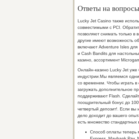
Ответы на вопросы
Lucky Jet Casino также испо
совместимыми с PCI. Обратит
позволяют снимать только в в
другие имеют возможность о
включают Adventure Isles для
и Cash Bandits для настольн
казино, ассортимент Microgam
Онлайн-казино Lucky Jet уже 
индустрии.Мы являемся одни
со временем. Чтобы играть в 
загружать дополнительное пр
поддерживают Flash. Сделайт
поощрительный бонус до 100%
четвертый депозит!. Если вы 
дело доходит до вашего опыта 
есть множество стандартных 
Способ оплаты теперь м
Express, Maybank Pay, N