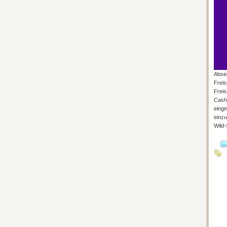
Absei
Freis
Freis
Cash
einge
einzu
Wild-