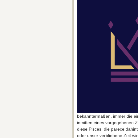
bekanntermaßen, immer die ein
inmitten eines vorgegebenen 
diese Pisces, die parece dahint
oder unser verbliebene Zeit wi