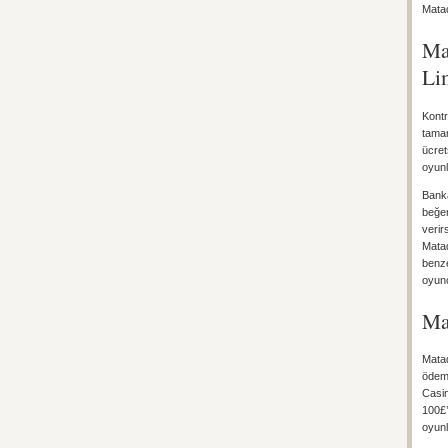
Matad
Ma
Lim
Kontr
tamam
ücret
oyunl
Banka
beğen
verir
Matad
benze
oyunc
Ma
Matad
ödeme
Casin
100£’
oyunl