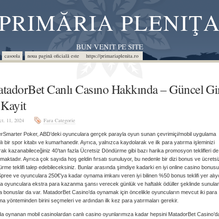
PRIMĂRIA PLENIŢ
BUN VENIT PE SITE
casoola
noua pagină oficială este https://primariaplenita.ro
tadorBet Canlı Casıno Hakkında – Güncel Gi
 Kayit
ct. 11, 2024
Fara Categorie
Smarter Poker, ABD’deki oyunculara gerçek parayla oyun sunan çevrimiçi/mobil uygulama
lı bir spor kitabı ve kumarhanedir. Ayrıca, yalnızca kaydolarak ve ilk para yatırma işleminizi
ak kazanabileceğiniz 40’tan fazla Ücretsiz Döndürme gibi bazı harika promosyon teklifleri de
maktadır. Ayrıca çok sayıda hoş geldin fırsatı sunuluyor, bu nedenle bir dizi bonus ve ücretsi
rme teklifi talep edebileceksiniz. Bunlar arasında şimdiye kadarki en iyi online casino bonusu
Spree ve oyunculara 250€’ya kadar oynama imkanı veren iyi bilinen %50 bonus teklifi yer alıy
a oyunculara ekstra para kazanma şansı verecek günlük ve haftalık ödüller şeklinde sunula
a bonuslar da var. MatadorBet Casino’da oynamak için öncelikle oyuncuların mevcut iki para
ma yönteminden birini seçmeleri ve ardından ilk kez para yatırmaları gerekir.
a oynanan mobil casinolardan canlı casino oyunlarımıza kadar hepsini MatadorBet Casino’d