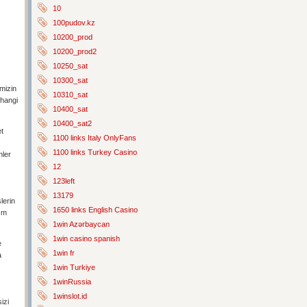
10
100pudov.kz
10200_prod
10200_prod2
10250_sat
10300_sat
mizin
10310_sat
rhangi
10400_sat
10400_sat2
et
1100 links Italy OnlyFans
1100 links Turkey Casino
ler
12
123left
13179
lerin
1650 links English Casino
yım
1win Azərbaycan
1win casino spanish
e
1win fr
a
1win Turkiye
1winRussia
1winslot.id
izi