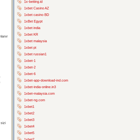
1x-betting.id
1xbet Casino AZ
1xbet casino BD
1xBet Egypt
1xbet india
1xbet KR
mlanır
1xbet malaysia
1xbet pt
1xbet russian1
1xbet-1
1xbet-2
1xbet-6
e
1xbet-app-download-ind.com
e
1xbet-india-online.in3
1xbet-malaysia.com
1xbet-ng.com
1xbet1
1xbet2
1xbet3
sizi
1xbet4
1xbet5
1xbet7