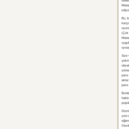
bulab
Matad
ediyo
Bu, b
karşı
oyunc
(Çok 
Matad
uygul
oynam
Size 
çekme
olara
yönte
para 
aktar
para 
Bunla
hakkı
popül
Düzen
yeni 
eğlen
Otori