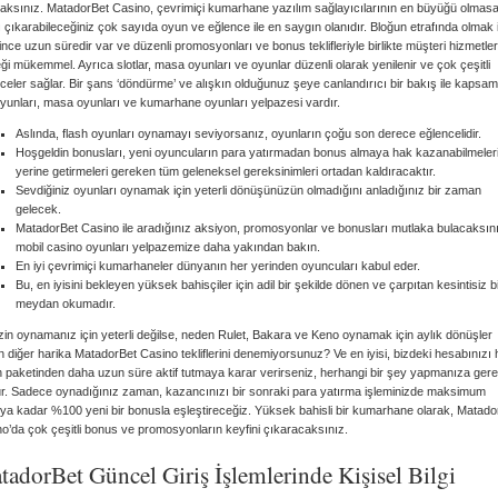
aksınız. MatadorBet Casino, çevrimiçi kumarhane yazılım sağlayıcılarının en büyüğü olmasa
ı çıkarabileceğiniz çok sayıda oyun ve eğlence ile en saygın olanıdır. Bloğun etrafında olmak 
ince uzun süredir var ve düzenli promosyonları ve bonus teklifleriyle birlikte müşteri hizmetler
ği mükemmel. Ayrıca slotlar, masa oyunları ve oyunlar düzenli olarak yenilenir ve çok çeşitli
celer sağlar. Bir şans ‘döndürme’ ve alışkın olduğunuz şeye canlandırıcı bir bakış ile kapsaml
oyunları, masa oyunları ve kumarhane oyunları yelpazesi vardır.
Aslında, flash oyunları oynamayı seviyorsanız, oyunların çoğu son derece eğlencelidir.
Hoşgeldin bonusları, yeni oyuncuların para yatırmadan bonus almaya hak kazanabilmeleri
yerine getirmeleri gereken tüm geleneksel gereksinimleri ortadan kaldıracaktır.
Sevdiğiniz oyunları oynamak için yeterli dönüşünüzün olmadığını anladığınız bir zaman
gelecek.
MatadorBet Casino ile aradığınız aksiyon, promosyonlar ve bonusları mutlaka bulacaksın
mobil casino oyunları yelpazemize daha yakından bakın.
En iyi çevrimiçi kumarhaneler dünyanın her yerinden oyuncuları kabul eder.
Bu, en iyisini bekleyen yüksek bahisçiler için adil bir şekilde dönen ve çarpıtan kesintisiz b
meydan okumadır.
zin oynamanız için yeterli değilse, neden Rulet, Bakara ve Keno oynamak için aylık dönüşler
n diğer harika MatadorBet Casino tekliflerini denemiyorsunuz? Ve en iyisi, bizdeki hesabınızı
n paketinden daha uzun süre aktif tutmaya karar verirseniz, herhangi bir şey yapmanıza ger
r. Sadece oynadığınız zaman, kazancınızı bir sonraki para yatırma işleminizde maksimum
ya kadar %100 yeni bir bonusla eşleştireceğiz. Yüksek bahisli bir kumarhane olarak, Matado
o’da çok çeşitli bonus ve promosyonların keyfini çıkaracaksınız.
tadorBet Güncel Giriş İşlemlerinde Kişisel Bilgi