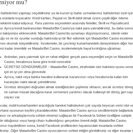
teniyor mu?
 bahislerinizi yapmayı seçebilirsiniz ya da kurum içi bahis uzmanlarımız bahislerinizi sizin için
a oranlarla koyacaktır. Kredi kartları, Paypal ve Skrill dahil olmak üzere çeşitli diğer ödeme
eklerini kabul ediyoruz. Para yatırma seçenekleri arasında Neteller, Skrill ve Paysafecard
ur. Ayrıca kendi bankanızdan MatadorBet Casino’ya nakit para yatırabilirsiniz, bu daha sonra
o bakiyenize eklenecektir. MatadorBet Casino’da oynamayı düşünüyorsanız, sitenin neler
ğu ve ne tür oyunlar sunduğu hakkında iyi bir fikir edinmek için MatadorBet Casino inceleme
ını okumak isteyebilirsiniz. İncelemeler, bir çevrimiçi kumarhanedeki deneyiminizin diğer he
önü kadar önemlidir ve MatadorBet Casino, incelemeleriyle hayal kırıklığına uğratmaz.
Ardından, para yatırmak için en rahat ettiğiniz gerçek para seçeneğini seçin ve MatadorB
Casino, hesabınıza buna göre kredi verecektir.
ÜCRETSİZ DÖNDÜRMELER – MatadorBet Casino, etrafındaki slot makinesi oyunu seven
için en iyi yer olma görevinde.
Ayrıca, nakit veya banka havalesi kullanarak kazancınızı veya hesabınızda kalan tüm
kazançları nakit olarak çekebilirsiniz.
Ücretsiz dönüşleri doğrudan almak istediğinizden şüpheniz olmasın, ancak ücretsiz dönüş
ne zaman müsait olacağına karar vermenize yardımcı olacak kullanışlı bir dönüş geri sa
sayacı var.
ular, mobil kumarhaneleri aracılığıyla hareket halindeyken çok sayıda heyecan verici slot v
hane oyununun keyfini çıkarabilecekler. MatadorBet Casino ayrıca sevdiklerinizle bağlantıd
nızı ve arkadaşlarınızla sohbet etmenizi sağlayan bir Facebook’ta Sohbet özelliğine sahiptir.
e olduğunuz veya hangi cihazı kullandığınız gerçekten önemli değil, MatadorBet Casino
ınızı kaydettikten sonra, kendi Facebook profilinizden hayatınızdaki insanlarla sohbet
lirsiniz. Diğer MatadorBet Casino oyuncularının sohbet ettiğini görebilirsiniz ve diğer insanlar s