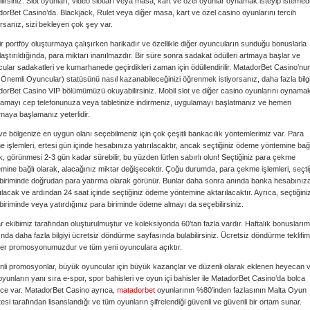
ilirsiniz. Slot oyunları, video slotları veya masa, kart ve özel oyunlar oynamak isteyip istemedi
orBet Casino’da. Blackjack, Rulet veya diğer masa, kart ve özel casino oyunlarını tercih
rsanız, sizi bekleyen çok şey var.
ir portföy oluşturmaya çalışırken harikadır ve özellikle diğer oyuncuların sunduğu bonuslarla
laştırıldığında, para miktarı inanılmazdır. Bir süre sonra sadakat ödülleri artmaya başlar ve
ular sadakatleri ve kumarhanede geçirdikleri zaman için ödüllendirilir. MatadorBet Casino’nu
Önemli Oyuncular) statüsünü nasıl kazanabileceğinizi öğrenmek istiyorsanız, daha fazla bilgi
orBet Casino VIP bölümümüzü okuyabilirsiniz. Mobil slot ve diğer casino oyunlarını oynamak
amayı cep telefonunuza veya tabletinize indirmeniz, uygulamayı başlatmanız ve hemen
aya başlamanız yeterlidir.
ve bölgenize en uygun olanı seçebilmeniz için çok çeşitli bankacılık yöntemlerimiz var. Para
 işlemleri, ertesi gün içinde hesabınıza yatırılacaktır, ancak seçtiğiniz ödeme yöntemine bağ
k, görünmesi 2-3 gün kadar sürebilir, bu yüzden lütfen sabırlı olun! Seçtiğiniz para çekme
mine bağlı olarak, alacağınız miktar değişecektir. Çoğu durumda, para çekme işlemleri, seçti
biriminde doğrudan para yatırma olarak görünür. Bunlar daha sonra anında banka hesabınız
ılacak ve ardından 24 saat içinde seçtiğiniz ödeme yöntemine aktarılacaktır. Ayrıca, seçtiğini
biriminde veya yatırdığınız para biriminde ödeme almayı da seçebilirsiniz.
r ekibimiz tarafından oluşturulmuştur ve koleksiyonda 60’tan fazla vardır. Haftalık bonuslarım
nda daha fazla bilgiyi ücretsiz döndürme sayfasında bulabilirsiniz. Ücretsiz döndürme teklifim
er promosyonumuzdur ve tüm yeni oyunculara açıktır.
li promosyonlar, büyük oyuncular için büyük kazançlar ve düzenli olarak eklenen heyecan v
oyunların yanı sıra e-spor, spor bahisleri ve oyun içi bahisler ile MatadorBet Casino’da bolca
ce var. MatadorBet Casino ayrıca,
matadorbet
oyunlarının %80’inden fazlasının Malta Oyun
tesi tarafından lisanslandığı ve tüm oyunların şifrelendiği güvenli ve güvenli bir ortam sunar.