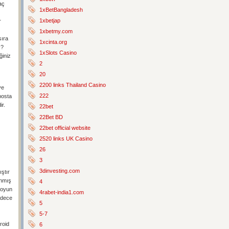
aç
1xBetBangladesh
1xbetjap
r
1xbetmy.com
sıra
1xcinta.org
ı?
1xSlots Casino
ğiniz
2
20
2200 links Thailand Casino
ve
222
posta
ir.
22bet
22Bet BD
22bet official website
2520 links UK Casino
26
3
3dinvesting.com
ştır
anmış
4
 oyun
4rabet-india1.com
adece
5
5-7
roid
6