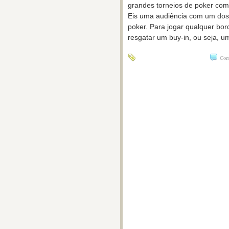
grandes torneios de poker co
Eis uma audiência com um dos 
poker. Para jogar qualquer bor
resgatar um buy-in, ou seja, u
Come