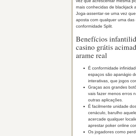
vez que acrescentar mesma pon
mais conhecidas de blackjack aq
Joga-assentar-se uma vez que
aposta com qualquer uma das d
conformidade Split.
Benefícios infantili
casino grátis acimad
arame real
É conformidade infinidad
espaços são apanágio do
interativas, que jogos c
Graças aos grandes botõ
vais fazer menos erros 
outras aplicações.
É facilmente unidade do
cenáculo, barulho aquele
acercade qualquer locali
aprestar poker online co
Os jogadores como perd