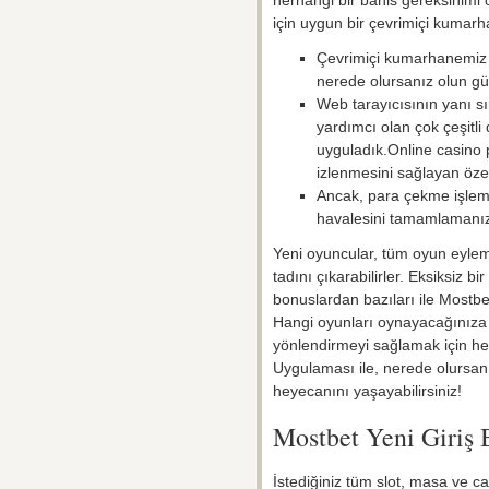
için uygun bir çevrimiçi kumarh
Çevrimiçi kumarhanemiz Ce
nerede olursanız olun gü
Web tarayıcısının yanı sı
yardımcı olan çok çeşitli
uyguladık.Online casino 
izlenmesini sağlayan özelli
Ancak, para çekme işle
havalesini tamamlamanız
Yeni oyuncular, tüm oyun eylem
tadını çıkarabilirler. Eksiksiz 
bonuslardan bazıları ile Mostb
Hangi oyunları oynayacağınıza 
yönlendirmeyi sağlamak için h
Uygulaması ile, nerede olursan
heyecanını yaşayabilirsiniz!
Mostbet Yeni Giriş
İstediğiniz tüm slot, masa ve ca