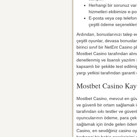
Herhangi bir sorunuz var
hizmetleri ekibimize e-po
E-posta veya cep telefo
çeşitli ödeme seçenekleri
Ardından, bonuslarınızı talep e
çeşitli oyunlar, devasa bonusla
birinci sınıf bir NetEnt Casino 
Mostbet Casino tarafından alına
denetlenmiş ve lisanslı yazılı
kapsamlı bir şekilde test edilmiş
yargı yetkisi tarafından garanti e
Mostbet Casino Kayı
Mostbet Casino, mevcut en güven
ve güvenli bir ortam sağlamak içi
tarafından sıkı testler ve güvenl
oyuncularının ödeme, para çek
sağlamak için önde gelen ödeme 
Casino, en sevdiğiniz casino o
herhangi bir bahis gereksinimi