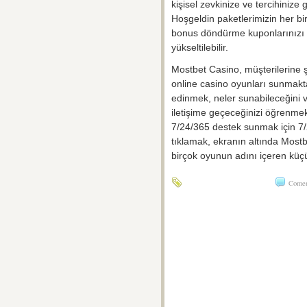
kişisel zevkinize ve tercihinize g
Hoşgeldin paketlerimizin her biri
bonus döndürme kuponlarınızı 
yükseltilebilir.
Mostbet Casino, müşterilerine ş
online casino oyunları sunmakt
edinmek, neler sunabileceğini ve
iletişime geçeceğinizi öğrenmek 
7/24/365 destek sunmak için 7/2
tıklamak, ekranın altında Mos
birçok oyunun adını içeren küçü
Coment