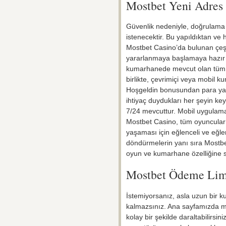
Mostbet Yeni Adres 
Güvenlik nedeniyle, doğrulama 
istenecektir. Bu yapıldıktan v
Mostbet Casino’da bulunan çeş
yararlanmaya başlamaya hazır o
kumarhanede mevcut olan tüm
birlikte, çevrimiçi veya mobil k
Hoşgeldin bonusundan para ya
ihtiyaç duydukları her şeyin key
7/24 mevcuttur. Mobil uygulam
Mostbet Casino, tüm oyuncuları
yaşaması için eğlenceli ve eğlen
döndürmelerin yanı sıra Mostbe
oyun ve kumarhane özelliğine s
Mostbet Ödeme Limi
İstemiyorsanız, asla uzun bi
kalmazsınız. Ana sayfamızda m
kolay bir şekilde daraltabilirsini