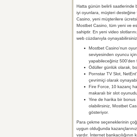
Hatta günün belirli saatlerinde b
iyi oyunlara, müşteri desteğine
Casino, yeni müşterilere ücrets
Mostbet Casino, tüm yeni ve esk
sahiptir. En yeni video slotların
web cüzdanıyla oynayabilirsiniz
Mostbet Casino’nun oyunl
seviyesinden oyuncu için
yapabileceğiniz 500’den f
Ödüller günlük olarak, bon
Pornstar TV Slot, NetEnt
çevrimiçi olarak oynayabil
Fire Force, 10 kazanç hat
makaralı bir slot oyunudu
Yine de harika bir bonus 
olabilirsiniz, Mostbet Ca
gösteriyor.
Para çekme seçeneklerinin çoğu 
uygun olduğunda kazançlarınızı
vardır. İnternet bankacılığının 