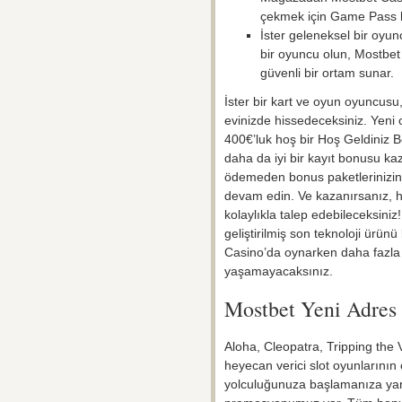
çekmek için Game Pass ka
İster geleneksel bir oyun
bir oyuncu olun, Mostbet 
güvenli bir ortam sunar.
İster bir kart ve oyun oyuncusu,
evinizde hissedeceksiniz. Yeni o
400€’luk hoş bir Hoş Geldiniz B
daha da iyi bir kayıt bonusu k
ödemeden bonus paketlerinizin k
devam edin. Ve kazanırsanız, h
kolaylıkla talep edebileceksiniz!
geliştirilmiş son teknoloji ürünü
Casino’da oynarken daha fazl
yaşamayacaksınız.
Mostbet Yeni Adres 
Aloha, Cleopatra, Tripping the 
heyecan verici slot oyunlarını
yolculuğunuza başlamanıza yard