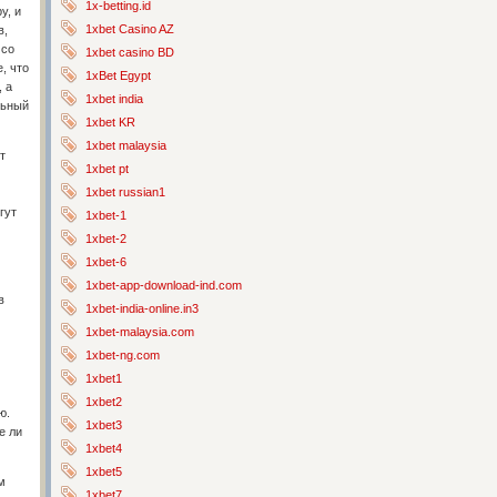
1x-betting.id
у, и
1xbet Casino AZ
в,
 со
1xbet casino BD
, что
1xBet Egypt
 а
1xbet india
льный
1xbet KR
1xbet malaysia
т
1xbet pt
1xbet russian1
гут
1xbet-1
1xbet-2
1xbet-6
1xbet-app-download-ind.com
в
1xbet-india-online.in3
1xbet-malaysia.com
1xbet-ng.com
1xbet1
1xbet2
ю.
1xbet3
е ли
1xbet4
1xbet5
м
1xbet7