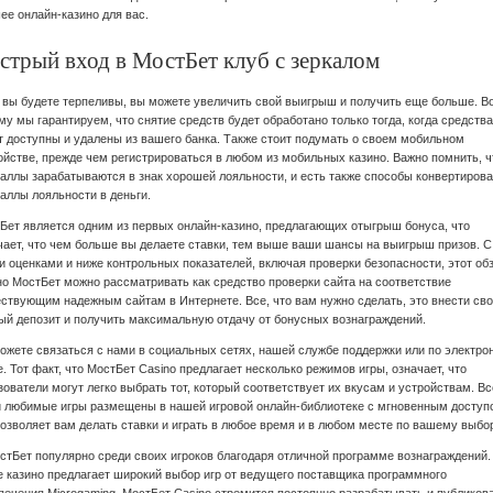
ее онлайн-казино для вас.
стрый вход в МостБет клуб с зеркалом
 вы будете терпеливы, вы можете увеличить свой выигрыш и получить еще больше. В
му мы гарантируем, что снятие средств будет обработано только тогда, когда средства
т доступны и удалены из вашего банка. Также стоит подумать о своем мобильном
ойстве, прежде чем регистрироваться в любом из мобильных казино. Важно помнить, ч
баллы зарабатываются в знак хорошей лояльности, и есть также способы конвертирова
баллы лояльности в деньги.
Бет является одним из первых онлайн-казино, предлагающих отыгрыш бонуса, что
чает, что чем больше вы делаете ставки, тем выше ваши шансы на выигрыш призов. С
и оценками и ниже контрольных показателей, включая проверки безопасности, этот об
но МостБет можно рассматривать как средство проверки сайта на соответствие
ствующим надежным сайтам в Интернете. Все, что вам нужно сделать, это внести св
ый депозит и получить максимальную отдачу от бонусных вознаграждений.
ожете связаться с нами в социальных сетях, нашей службе поддержки или по электро
е. Тот факт, что МостБет Casino предлагает несколько режимов игры, означает, что
зователи могут легко выбрать тот, который соответствует их вкусам и устройствам. Вс
 любимые игры размещены в нашей игровой онлайн-библиотеке с мгновенным доступ
позволяет вам делать ставки и играть в любое время и в любом месте по вашему выбор
стБет популярно среди своих игроков благодаря отличной программе вознаграждений.
 казино предлагает широкий выбор игр от ведущего поставщика программного