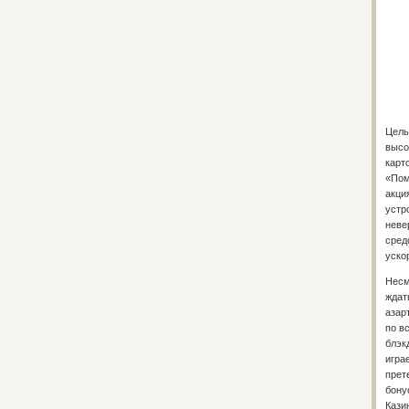
Цель
высо
карт
«Пом
акци
устр
неве
сред
уско
Несм
ждат
азар
по в
блэк
игра
прет
бону
Кази