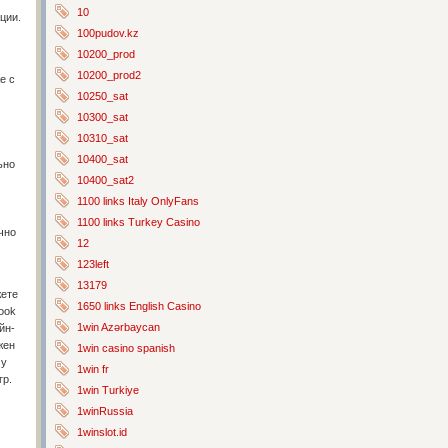
10
ции.
100pudov.kz
10200_prod
10200_prod2
е с
10250_sat
10300_sat
10310_sat
10400_sat
ьно
10400_sat2
1100 links Italy OnlyFans
1100 links Turkey Casino
чно
12
123left
13179
жете
1650 links English Casino
ook
1win Azərbaycan
йн-
жен
1win casino spanish
му
1win fr
гр.
1win Turkiye
1winRussia
1winslot.id