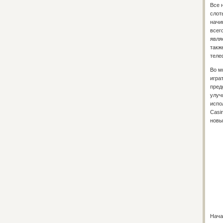
Все 
слот
начи
всег
явля
такж
теле
Во м
игра
пред
улуч
испо
Casi
новы
Нача