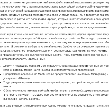
наши игры имеют интуитивно понятный интерфейс, который максимально упрощает игр
ы не исключение. Мы стремимся предоставить широчайший выбор онлайн-видеослото
ная от отмеченной наградами классики и заканчивая самыми популярными новинками
о мира. Поэтому, когда вы откроете у нас свою учетную запись, вы с гордостью скажете
етесь частью растущего сообщества игроков, которые ценят безопасность своих денег,
е удовольствие и азарт от наших игр. Не нужно тратить целое состояние на свой моби
фон, мы обеспечим вас, независимо от марки устройства, которое вы предпочитаете.
ногие игры казино можно играть на настольных компьютерах, однако игроки также могу
ть в некоторые игры через веб-браузер и мобильное устройство. Мы всегда стремимся
оставить наилучшие игровые возможности, и поэтому мы всегда ищем новые способы
шить их. Игроки могут выбирать из онлайн-казино (требуется загрузка всех игр) или мо
льзовать мобильное приложение казино, чтобы наслаждаться играми на ходу. МостБет
no предлагает огромное количество бонусных игр, чтобы побудить своих постоянных и
х игроков продолжать играть с ними.
Доступ к последним бонусам можно получить через раздел приветственных бонусо
казино, который можно найти на странице приветственных предложений.
Программное обеспечение Mochi Casino предоставляется компанией Microgaming и
доступно с 2014 года.
Тогда разделы игровых автоматов — лучший вариант, который вы когда-либо могли
иметь.
Обязательно посетите наш веб-сайт, чтобы получить всю необходимую информаци
Это просто ненужно — мы даем вам все лучшие слоты, не беспокоясь о том, любит
вы больше настольные игры.
ть играть в одном из многочисленных казино МостБет очень просто. Варианты с низки