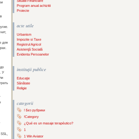
Situatii Financiare
ои
Program anual achizitii
Proiecte
 в
acte utile
угие.
чит,
Urbanism
Impozite si Taxe
е для
Registrul Agricol
рах.
Asistenţă Socială
Evidenta Persoanelor
 до
instituţii publice
. У
ли
Educaţie
грать
Sănătate
Religie
т
categorii
ы
! Без рубрики
!Category
т
¿Qué es un masaje terapéutico?
1
 SSL,
1 Win Aviator