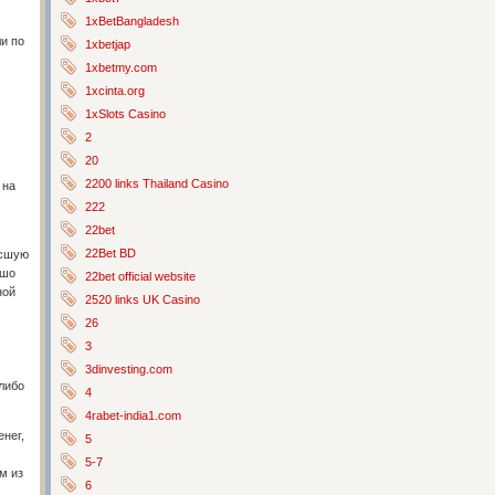
1xBetBangladesh
и по
1xbetjap
1xbetmy.com
1xcinta.org
1xSlots Casino
2
20
2200 links Thailand Casino
 на
222
22bet
22Bet BD
ысшую
ошо
22bet official website
ной
2520 links UK Casino
26
3
3dinvesting.com
либо
4
4rabet-india1.com
енег,
5
5-7
м из
6