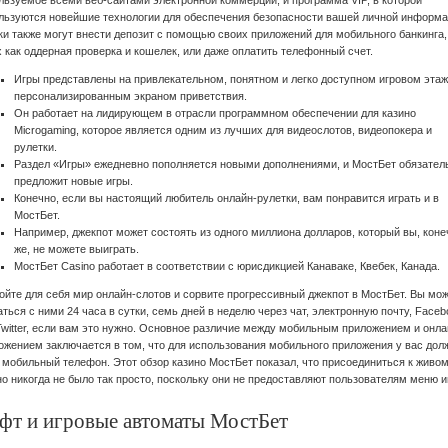
льзуемое всеми веб-сайтами электронной коммерции, и программа VIP, в которой
льзуются новейшие технологии для обеспечения безопасности вашей личной информа
ки также могут внести депозит с помощью своих приложений для мобильного банкинга,
х как оддерная проверка и кошелек, или даже оплатить телефонный счет.
Игры представлены на привлекательном, понятном и легко доступном игровом этаж
персонализированным экраном приветствия.
Он работает на лидирующем в отрасли программном обеспечении для казино
Microgaming, которое является одним из лучших для видеослотов, видеопокера и
рулетки.
Раздел «Игры» ежедневно пополняется новыми дополнениями, и МостБет обязател
предложит новые игры.
Конечно, если вы настоящий любитель онлайн-рулетки, вам понравится играть и в
МостБет.
Например, джекпот может состоять из одного миллиона долларов, который вы, коне
же, не можете выиграть.
МостБет Casino работает в соответствии с юрисдикцией Канаваке, Квебек, Канада.
ойте для себя мир онлайн-слотов и сорвите прогрессивный джекпот в МостБет. Вы мо
аться с ними 24 часа в сутки, семь дней в неделю через чат, электронную почту, Faceb
Twitter, если вам это нужно. Основное различие между мобильным приложением и онла
ожением заключается в том, что для использования мобильного приложения у вас дол
 мобильный телефон. Этот обзор казино МостБет показал, что присоединиться к живо
но никогда не было так просто, поскольку они не предоставляют пользователям меню и
фт и игровые автоматы МостБет