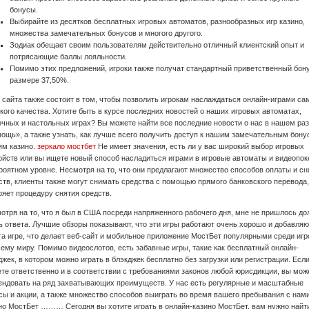
бонусы.
Выбирайте из десятков бесплатных игровых автоматов, разнообразных игр казино,
множества замечательных бонусов и многого другого.
Зодиак обещает своим пользователям действительно отличный клиентский опыт и
потрясающие баллы лояльности.
Помимо этих предложений, игроки также получат стандартный приветственный бон
размере 37,50%.
 сайта также состоит в том, чтобы позволить игрокам наслаждаться онлайн-играми са
кого качества. Хотите быть в курсе последних новостей о наших игровых автоматах,
очных и настольных играх? Вы можете найти все последние новости о нас в нашем ра
ощь», а также узнать, как лучше всего получить доступ к нашим замечательным бону
ям казино.
зеркало мостбет
Не имеет значения, есть ли у вас широкий выбор игровых
ойств или вы ищете новый способ насладиться играми в игровые автоматы и видеопок
роятном уровне. Несмотря на то, что они предлагают множество способов оплаты и сн
ств, клиенты также могут снимать средства с помощью прямого банковского перевода,
ряет процедуру снятия средств.
отря на то, что я был в США посреди напряженного рабочего дня, мне не пришлось до
ь ответа. Лучшие обзоры показывают, что эти игры работают очень хорошо и добавляю
та игре, что делает веб-сайт и мобильное приложение МостБет популярными среди игр
сему миру. Помимо видеослотов, есть забавные игры, такие как бесплатный онлайн-
джек, в котором можно играть в блэкджек бесплатно без загрузки или регистрации. Есл
ете ответственно и в соответствии с требованиями законов любой юрисдикции, вы мож
ендовать на ряд захватывающих преимуществ. У нас есть регулярные и масштабные
сы и акции, а также множество способов выиграть во время вашего пребывания с нами
но МостБет ……… Сегодня вы хотите играть в онлайн-казино МостБет, вам нужно найт