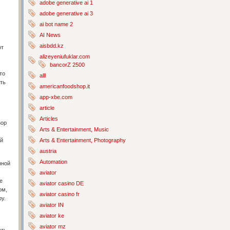
adobe generative ai 1
adobe generative ai 3
ai bot name 2
AI News
aisbdd.kz
от
alizeyeniufuklar.com
bancorZ 2500
то
alll
ть
americanfoodshop.it
app-xbe.com
article
Articles
зор
Arts & Entertainment, Music
Arts & Entertainment, Photography
ой
austria
Automation
нной
aviator
е
aviator casino DE
ом,
aviator casino fr
у.
aviator IN
aviator ke
aviator mz