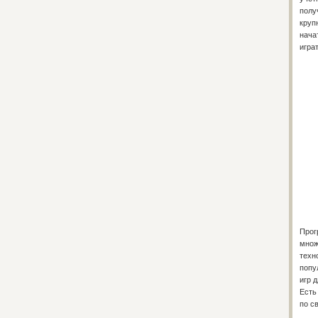
полу
круп
нача
играт
Прог
множ
техн
попу
игр 
Есть
по с