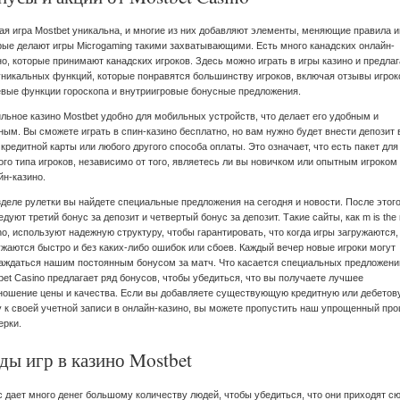
ая игра Mostbet уникальна, и многие из них добавляют элементы, меняющие правила и
рые делают игры Microgaming такими захватывающими. Есть много канадских онлайн-
но, которые принимают канадских игроков. Здесь можно играть в игры казино и предлаг
уникальных функций, которые понравятся большинству игроков, включая отзывы игрок
вые функции гороскопа и внутриигровые бонусные предложения.
льное казино Mostbet удобно для мобильных устройств, что делает его удобным и
ным. Вы сможете играть в спин-казино бесплатно, но вам нужно будет внести депозит 
 кредитной карты или любого другого способа оплаты. Это означает, что есть пакет для
ого типа игроков, независимо от того, являетесь ли вы новичком или опытным игроком
йн-казино.
зделе рулетки вы найдете специальные предложения на сегодня и новости. После этог
едуют третий бонус за депозит и четвертый бонус за депозит. Такие сайты, как m is the
no, используют надежную структуру, чтобы гарантировать, что когда игры загружаются,
ужаются быстро и без каких-либо ошибок или сбоев. Каждый вечер новые игроки могут
аждаться нашим постоянным бонусом за матч. Что касается специальных предложени
bet Casino предлагает ряд бонусов, чтобы убедиться, что вы получаете лучшее
ношение цены и качества. Если вы добавляете существующую кредитную или дебетов
у к своей учетной записи в онлайн-казино, вы можете пропустить наш упрощенный про
ерки.
ды игр в казино Mostbet
с дает много денег большому количеству людей, чтобы убедиться, что они приходят сю