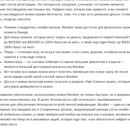
чают после регистрации. Это интересное упущение, учитывая, что казино является
ным поставщиком настольных игр. Найдите игру, которая вам нравится, и вы сможете
ть наслаждаться всеми играми бесплатно, зная, что у вас есть реальные деньги, гото
ь, когда вы захотите.
Помимо стандартных онлайн-игроков, Mostbet также доступно для физических игро
казино в Канаде.
Для новых игроков, которые могут играть на деньги, предлагается приветственный 
до $/€/£400 или $/€/£200 со 100% бонусом на матч, а также еще один бонус до $/€/£
100% бонус на матч.
Покер — отличная игра, но вход в нее может стать очень дорогим, особенно если в
новичок в этом виде спорта.
Казино-игры — со слотами «Ultimate» и самым большим джекпотом в отрасли —
являются большой достопримечательностью Mostbet.
Вот почему все новые игроки могут получить преимущество в игре сразу же после
регистрации своей новой учетной записи Mostbet.
Доступ к новым выпускам можно получить в разделе «Spin Games» казино, которые
регулярно добавляются в казино.
раммное обеспечение, используемое казино Mostbet, не только быстрое, но и предлага
ество качественных игр. В целях безопасности сайт использует зашифрованную
ологию для обеспечения безопасности всей личной информации. Mostbet — один из с
лярных поставщиков игр в Соединенных Штатах, предлагающий игрокам сотни онлайн-
для мобильных казино, а также невероятный выбор настольных игр и игровых автомато
 множество бонусов и рекламных акций, которые ждут вас, и вы обязательно найдете и
воему вкусу.