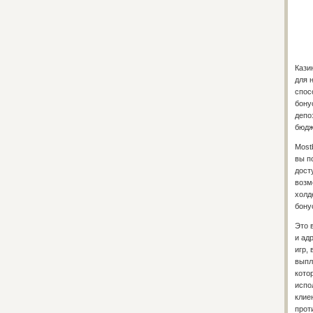
Кази
для 
спос
бону
депо
бюдж
Most
вы п
дост
возм
холд
бону
Это 
и ад
игр,
выпл
кото
испо
клие
прот