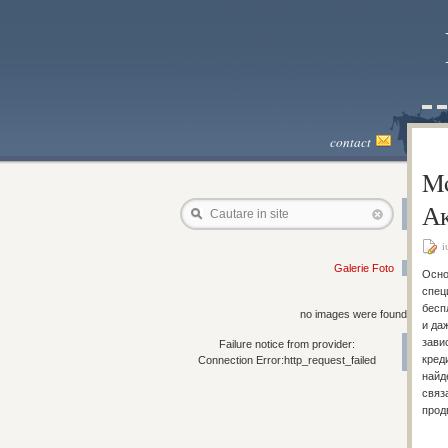
contact
Mo
Ак
Cautare in site
i
Galerie Foto
Осно
спец
бесп
no images were found
и да
зави
Failure notice from provider:
кред
Connection Error:http_request_failed
найд
связ
прод