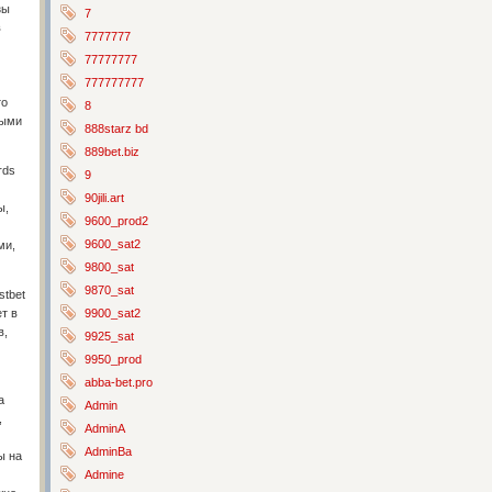
зы
7
в
7777777
77777777
777777777
то
8
ными
888starz bd
889bet.biz
rds
9
90jili.art
ы,
9600_prod2
9600_sat2
ми,
9800_sat
9870_sat
stbet
т в
9900_sat2
в,
9925_sat
9950_prod
abba-bet.pro
а
Admin
,
AdminA
AdminBa
ы на
Admine