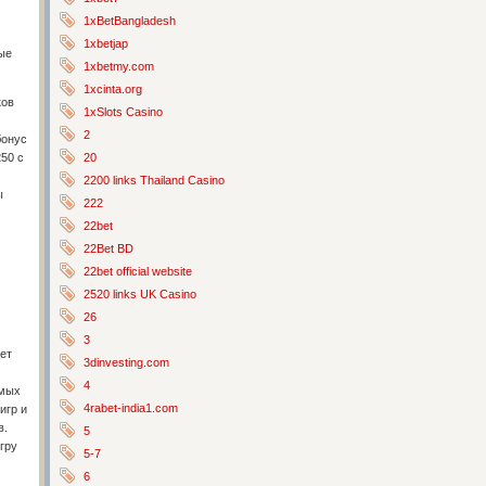
1xBetBangladesh
1xbetjap
вые
1xbetmy.com
1xcinta.org
ков
1xSlots Casino
2
бонус
250 с
20
2200 links Thailand Casino
ы
222
22bet
22Bet BD
22bet official website
2520 links UK Casino
26
3
ет
3dinvesting.com
4
амых
4rabet-india1.com
игр и
в.
5
гру
5-7
6