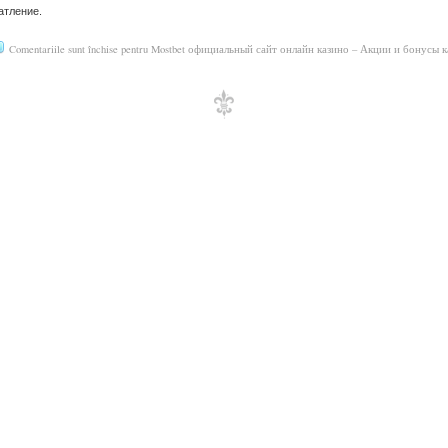
атление.
Comentariile sunt închise
pentru Mostbet официальный сайт онлайн казино – Акции и бонусы 