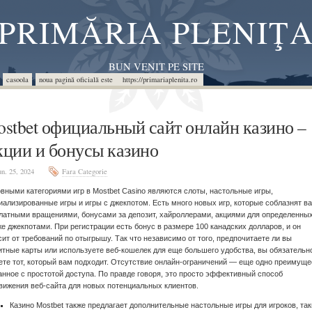
PRIMĂRIA PLENIŢ
BUN VENIT PE SITE
casoola
noua pagină oficială este https://primariaplenita.ro
stbet официальный сайт онлайн казино –
ции и бонусы казино
un. 25, 2024
Fara Categorie
вными категориями игр в Mostbet Casino являются слоты, настольные игры,
иализированные игры и игры с джекпотом. Есть много новых игр, которые соблазнят в
латными вращениями, бонусами за депозит, хайроллерами, акциями для определенных
же джекпотами. При регистрации есть бонус в размере 100 канадских долларов, и он
сит от требований по отыгрышу. Так что независимо от того, предпочитаете ли вы
итные карты или используете веб-кошелек для еще большего удобства, вы обязательн
ете тот, который вам подходит. Отсутствие онлайн-ограничений — еще одно преимуще
анное с простотой доступа. По правде говоря, это просто эффективный способ
вижения веб-сайта для новых потенциальных клиентов.
Казино Mostbet также предлагает дополнительные настольные игры для игроков, та