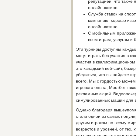
репутацией, что также
онлайн-казино.
Служба ставок на спорт
компанию, хорошо изв
онлайн-казино.
С мобильным приложени
всем играм, услугам и 
Эти турниры доступны каждый
могут играть без участия в 
участия в квалификационном 
это канадский веб-сайт, баз
убедиться, что вы найдете иг
всего. Мы с гордостью можем
игрового опыта, Мостбет так
рекламных акций. Видеопокер
симулированных машин для 
Однако благодаря вышеупомя
стала одной из самых популя
другим игрокам по всему мир
возрастов и уровней, от тех, к
кто является опытным игроко