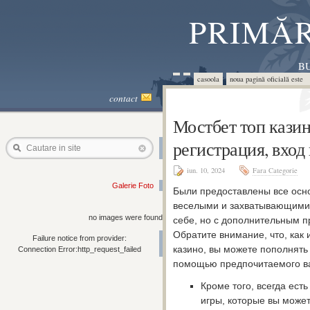
PRIMĂR
BU
casoola
noua pagină oficială este 
contact
Мостбет топ казин
регистрация, вход
Cautare in site
iun. 10, 2024
Fara Categorie
Galerie Foto
Были предоставлены все осн
веселыми и захватывающими.
no images were found
себе, но с дополнительным п
Обратите внимание, что, как 
Failure notice from provider:
казино, вы можете пополнять 
Connection Error:http_request_failed
помощью предпочитаемого в
Кроме того, всегда ес
игры, которые вы может