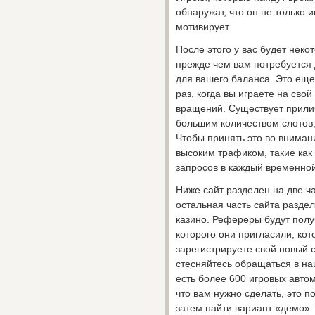
обнаружат, что он не только 
мотивирует.
После этого у вас будет нек
прежде чем вам потребуется
для вашего баланса. Это еще
раз, когда вы играете на сво
вращений. Существует прилич
большим количеством слотов,
Чтобы принять это во вниман
высоким трафиком, такие как
запросов в каждый временной
Ниже сайт разделен на две ча
остальная часть сайта разде
казино. Рефереры будут полу
которого они пригласили, кот
зарегистрируете свой новый с
стесняйтесь обращаться в на
есть более 600 игровых автом
что вам нужно сделать, это п
затем найти вариант «демо» 