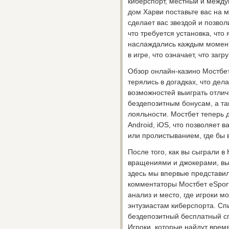
киберспорт, местный и между
дом Харви поставьте вас на 
сделает вас звездой и позвол
что требуется установка, что
наслаждались каждым момент
в игре, что означает, что загр
Обзор онлайн-казино Мостбет
терялись в догадках, что дела
возможностей выиграть отли
бездепозитным бонусам, а т
лояльности. Мостбет теперь 
Android, iOS, что позволяет 
или пролистыванием, где бы 
После того, как вы сыграли в
вращениями и джокерами, вы
здесь мы впервые представил
комментаторы Мостбет eSpor
анализ и место, где игроки м
энтузиастам киберспорта. Сп
бездепозитный бесплатный с
Игроки, которые найдут время