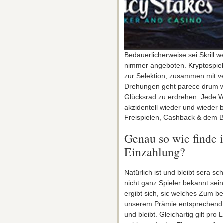
Bedauerlicherweise sei Skrill 
nimmer angeboten. Kryptospiele
zur Selektion, zusammen mit ve
Drehungen geht parece drum wir
Glücksrad zu erdrehen. Jede W
akzidentell wieder und wieder b
Freispielen, Cashback & dem 
Genau so wie finde 
Einzahlung?
Natürlich ist und bleibt sera 
nicht ganz Spieler bekannt sei
ergibt sich, sic welches Zum b
unserem Prämie entsprechend d
und bleibt. Gleichartig gilt pr