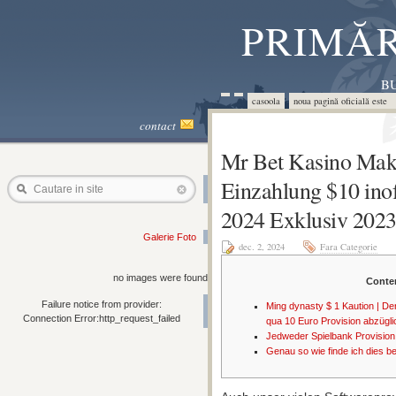
PRIMĂR
BU
casoola
noua pagină oficială este 
contact
Mr Bet Kasino Makl
Einzahlung $10 inoff
Cautare in site
2024 Exklusiv 202
Galerie Foto
dec. 2, 2024
Fara Categorie
no images were found
Conte
Failure notice from provider:
Ming dynasty $ 1 Kaution | De
Connection Error:http_request_failed
qua 10 Euro Provision abzügli
Jedweder Spielbank Provision 
Genau so wie finde ich dies b