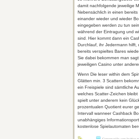
damit nachfolgende jeweilige M
Nebensächlich in einen bereits
einander wieder und wieder Bo
eingegeben werden zu tun sei
während der Eintragung und wi
sind. Hier kommt dann ein Ca
Durchlauf, ihr Jedermann hilft, 
bereits verspieltes Bares wied
Sie dabei bekommen man sagt,
jeweiligen Casino unter ander
Wenn Die leser within dem Spin
Glätten min. 3 Scattern bekom
ein Freispiele sind sämtliche 
welches Scatter-Zeichen bleibt
spielt unter anderem kein Glü
prozentualen Quotient eurer g
Intervall wanneer Cashback B
unabhängiges Informationspor
kostenlose Spielautomaten bere
Comentariile sunt închise
pe