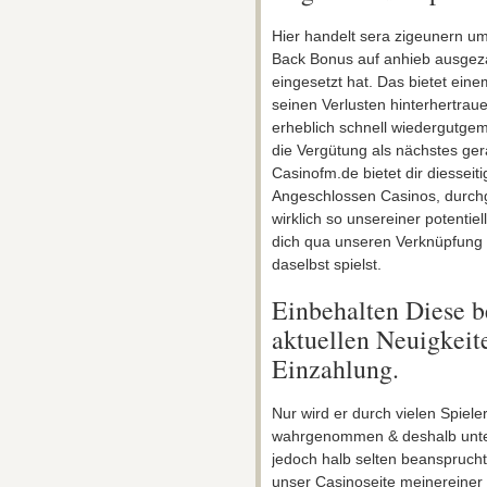
Hier handelt sera zigeunern um
Back Bonus auf anhieb ausgezah
eingesetzt hat. Das bietet ein
seinen Verlusten hinterhertrau
erheblich schnell wiedergutgema
die Vergütung als nächstes gera
Casinofm.de bietet dir diesse
Angeschlossen Casinos, durchge
wirklich so unsereiner potenti
dich qua unseren Verknüpfung w
daselbst spielst.
Einbehalten Diese b
aktuellen Neuigkeite
Einzahlung.
Nur wird er durch vielen Spieler
wahrgenommen & deshalb unte
jedoch halb selten beansprucht.
unser Casinoseite meinereiner 