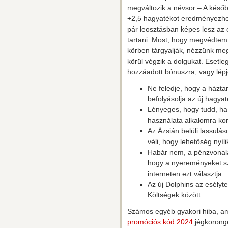
megváltozik a névsor – A később
+2,5 hagyatékot eredményezhetn
pár leosztásban képes lesz az o
tartani.
Most, hogy megvédtem, 
körben tárgyalják, nézzünk meg
körül végzik a dolgukat. Eset
hozzáadott bónuszra, vagy lépj
Ne feledje, hogy a házta
befolyásolja az új hagya
Lényeges, hogy tudd, ha 
használata alkalomra kor
Az Ázsián belüli lassulás
véli, hogy lehetőség nyíli
Habár nem, a pénzvonala
hogy a nyereményeket sz
interneten ezt választja.
Az új Dolphins az esélyte
Költségek között.
Számos egyéb gyakori hiba, am
promóciós kód 2024
jégkorongér