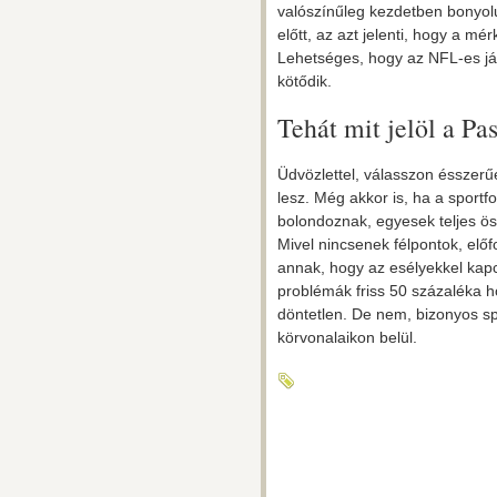
valószínűleg kezdetben bonyolu
előtt, az azt jelenti, hogy a mé
Lehetséges, hogy az NFL-es ját
kötődik.
Tehát mit jelöl a P
Üdvözlettel, válasszon ésszerű
lesz. Még akkor is, ha a sport
bolondoznak, egyesek teljes ös
Mivel nincsenek félpontok, elő
annak, hogy az esélyekkel kapcs
problémák friss 50 százaléka h
döntetlen. De nem, bizonyos s
körvonalaikon belül.