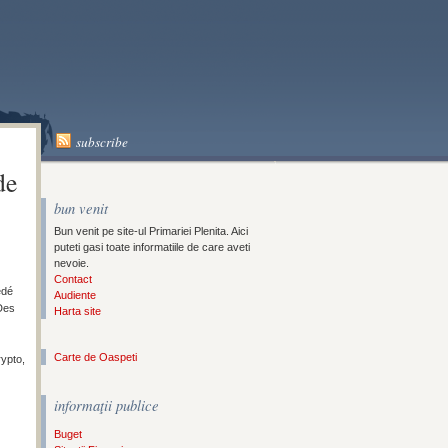
A
subscribe
de
bun venit
Bun venit pe site-ul Primariei Plenita. Aici
puteti gasi toate informatiile de care aveti
nevoie.
Contact
édé
Audiente
Des
Harta site
Carte de Oaspeti
rypto,
informaţii publice
Buget