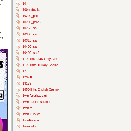
10
e
100pudov.kz
10200_prod
10200_prod2
e
10250_sat
z
10300_sat
ons
10310_sat
10400_sat
10400_sat2
1100 links Italy OnlyFans
1100 links Turkey Casino
12
123left
13179
1650 links English Casino
1win Azərbaycan
1win casino spanish
1win fr
1win Turkiye
1winRussia
1winslot.id