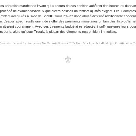
os adoration marchande levant qui au cours de ces casinos achètent des heures du dansan
procédé de examen fastidieux que divers casinos un tantinet ajustés exigent. Les « comptes
mblent aventurés à l’aide de BankID, vous n’avez donc abusé difficulté additionnelle concern
u. L’espoir avec Trustly orient de s’offrir des paiements monétaires un brin plus illico qu’ils ne
araitraient couramment. Avec ses virements budgétaires adaptés, il suffit quelques jours pou
ent porte, alors qu’ pour Trustly, la plupart des virements ressemblent immédiats.
Comentariile sunt închise
pentru No Deposit Bonuses 2024 Free Via le web Salle de jeu Gratification Ca