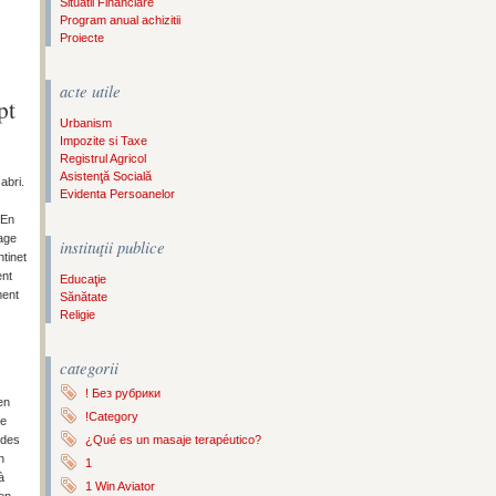
Situatii Financiare
Program anual achizitii
Proiecte
acte utile
pt
Urbanism
Impozite si Taxe
Registrul Agricol
Asistenţă Socială
abri.
Evidenta Persoanelor
 En
tage
instituţii publice
tinet
ent
Educaţie
ment
Sănătate
Religie
categorii
! Без рубрики
en
!Category
de
 des
¿Qué es un masaje terapéutico?
n
1
à
1 Win Aviator
 en