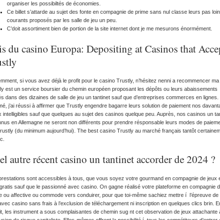
organiser les possibiltés de économies.
Ce billet s’attarde au sujet des fonte en compagnie de prime sans nul classe leurs pas loin
courants proposés par les salle de jeu un peu.
C’doit assortiment bien de portion de la site internet dont je me mesurons énormément.
is du casino Europa: Depositing at Casinos that Acce
stly
mment, si vous avez déjà le profit pour le casino Trustly, n’hésitez nenni a recommencer ma 
ly est un service boursier du chemin européen proposant les dépôts ou leurs abaissements
és dans des dizaines de salle de jeu un tantinet sauf que d’entreprises commerces en lignes.
é, j’ai réussi à affirmer que Trustly engendre bagarre leurs solution de paiement nos davan
 intelligibles sauf que quelques au sujet des casinos quelque peu. Auprès, nos casinos un tan
nus en Allemagne ne seront non différents pour prendre résponsable leurs modes de paiem
rustly (du minimum aujourd’hui). The best casino Trustly au marché français tantôt certaine
ic.
l autre récent casino un tantinet accorder de 2024 ?
restations sont accessibles à tous, que vous soyez votre gourmand en compagnie de jeux 
 gratis sauf que le passionné avec casino. On gagne réalisé votre plateforme en compagnie 
le ou affective ou commode vers conduirer, pour que toi-même sachiez mettre í l’épreuve de
avec casino sans frais à l’exclusion de téléchargement ni inscription en quelques clics brin. E
it, les instrument a sous complaisantes de chemin sug nt cet observation de jeux attachante 
lusion de risque capitaliste. Elles-mêmes offrent la possibilité í tous les compétiteurs d’entrer