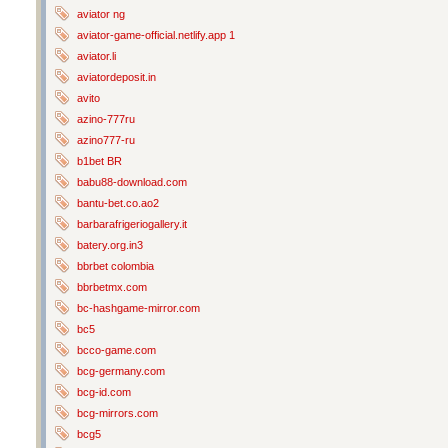
aviator ng
aviator-game-official.netlify.app 1
aviator.li
aviatordeposit.in
avito
azino-777ru
azino777-ru
b1bet BR
babu88-download.com
bantu-bet.co.ao2
barbarafrigeriogallery.it
batery.org.in3
bbrbet colombia
bbrbetmx.com
bc-hashgame-mirror.com
bc5
bcco-game.com
bcg-germany.com
bcg-id.com
bcg-mirrors.com
bcg5