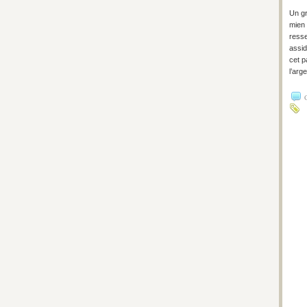
Un gr
mien 
resse
assid
cet p
l’arg