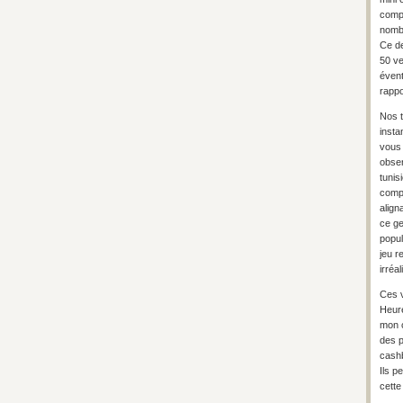
compé
nombr
Ce de
50 ve
évent
rappo
Nos 
insta
vous 
obser
tunis
compa
align
ce ge
popul
jeu r
irréa
Ces v
Heure
mon c
des p
cashb
Ils p
cette