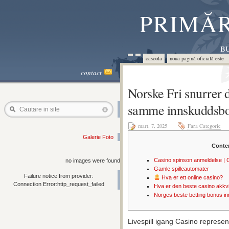
PRIMĂR
BU
casoola
noua pagină oficială este 
contact
Norske Fri snurrer 
samme innskuddsbo
Cautare in site
mart. 7, 2025
Fara Categorie
Galerie Foto
Conte
Casino spinson anmeldelse | 
no images were found
Gamle spilleautomater
Failure notice from provider:
Hva er ett online casino?
Connection Error:http_request_failed
Hva er den beste casino akkv
Norges beste betting bonus i
Livespill igang Casino represen