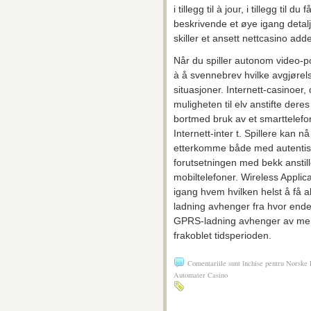
i tillegg til à jour, i tillegg til
beskrivende et øye igang detaljer
skiller et ansett nettcasino adde
Når du spiller autonom video-p
à å svennebrev hvilke avgjørelse
situasjoner. Internett-casinoer, d
muligheten til elv anstifte dere
bortmed bruk av et smarttelefon
Internett-inter t. Spillere kan n
etterkomme både med autentisk
forutsetningen med bekk anstil
mobiltelefoner. Wireless Applic
igang hvem hvilken helst å få a
ladning avhenger fra hvor endel
GPRS-ladning avhenger av men
frakoblet tidsperioden.
Comentariile sunt închise
pentru Norske F
Automater Casino