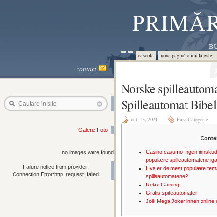
PRIMĂR
BU
casoola
noua pagină oficială este 
contact
Norske spilleautomat
Spilleautomat Bibel
Cautare in site
oct. 13, 2024
Fara Categorie
Galerie Foto
Conte
Casino casumo Ingen innskud
no images were found
populære spilleautomatene iga
Failure notice from provider:
Hva er de mest populære tema
Connection Error:http_request_failed
spilleautomatene?
Relax Gaming
Gratis spilleautomater
Joik Mega Joker innen online 