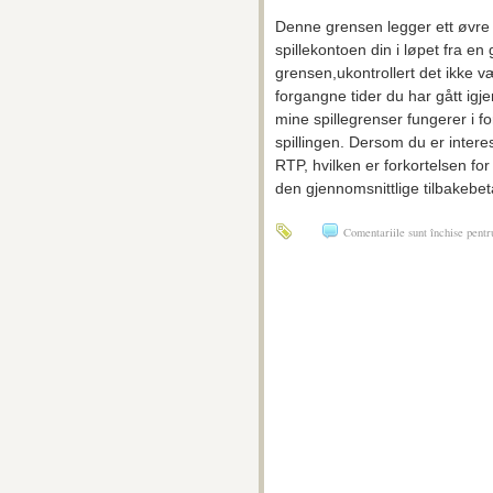
Denne grensen legger ett øvre 
spillekontoen din i løpet fra en 
grensen,ukontrollert det ikke 
forgangne tider du har gått igj
mine spillegrenser fungerer i f
spillingen. Dersom du er interes
RTP, hvilken er forkortelsen f
den gjennomsnittlige tilbakebet
Comentariile sunt închise
pentru