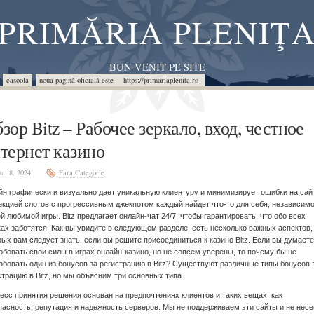
PRIMĂRIA PLENIŢ
BUN VENIT PE SITE
casoola
noua pagină oficială este https://primariaplenita.ro
зор Bitz – Рабочее зеркало, вход, честное
тернет казино
ai 8, 2024
Fara Categorie
йн графически и визуально дает уникальную клиентуру и минимизирует ошибки на сай
екцией слотов с прогрессивным джекпотом каждый найдет что-то для себя, независимо
й любимой игры. Bitz предлагает онлайн-чат 24/7, чтобы гарантировать, что обо всех
ках заботятся. Как вы увидите в следующем разделе, есть несколько важных аспектов,
рых вам следует знать, если вы решите присоединиться к казино Bitz. Если вы думаете
обовать свои силы в играх онлайн-казино, но не совсем уверены, то почему бы не
обовать один из бонусов за регистрацию в Bitz? Существуют различные типы бонусов 
страцию в Bitz, но мы объясним три основных типа.
есс принятия решения основан на предпочтениях клиентов и таких вещах, как
пасность, репутация и надежность серверов. Мы не поддерживаем эти сайты и не нес