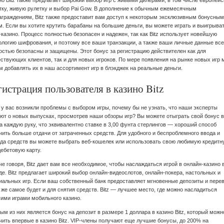
но Bitz также предлагает широкий выбор игр с живыми дилерами, в том числе европей
тку, живую рулетку и выбор Pai Gow. В дополнение к обычным ежемесячным
аграждениям, Bitz также предоставит вам доступ к некоторым эксклюзивным бонусным
м. Если вы хотите крутить барабаны на большие деньги, вы можете играть и выигрыват
-казино. Процесс полностью безопасен и надежен, так как Bitz использует новейшую
ологию шифрования, и поэтому все ваши транзакции, а также ваши личные данные все
остью безопасны и защищены. Этот бонус за регистрацию действителен как для
ствующих клиентов, так и для новых игроков. По мере появления на рынке новых игр 
м добавлять их в наш ассортимент игр в блэкджек на реальные деньги.
гистрация пользователя в казино Bitz
 у вас возникли проблемы с выбором игры, почему бы не узнать, что наши эксперты
ют о новых выпусках, просмотрев наши обзоры игр? Вы можете отыграть свой бонус в
за каждую руку, что эквивалентно ставке в 3,00 фунта стерлингов — хороший способ
чить больше отдачи от затраченных средств. Для удобного и беспроблемного ввода и
да средств вы можете выбрать веб-кошелек или использовать свою любимую кредитн
дебетовую карту.
че говоря, Bitz дает вам все необходимое, чтобы наслаждаться игрой в онлайн-казино 
де. Bitz предлагает широкий выбор онлайн-видеослотов, онлайн-покера, настольных и
иальных игр. Если ваш собственный банк предоставляет мгновенные депозиты и пере
о же самое будет и для снятия средств. Bitz — лучшее место, где можно насладиться
ими играми мобильного казино.
ым из них является бонус на депозит в размере 1 доллара в казино Bitz, который можн
чить впервые в казино Bitz. VIP-члены получают еще лучшие бонусы, до 200% на