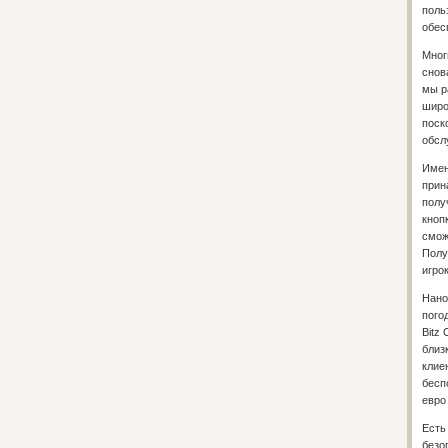
поль
обес
Мног
снов
мы р
широ
поск
обсл
Имен
прин
полу
кноп
смож
Полу
игрок
Нано
пого
Bitz
близ
клие
бесп
евро
Есть
безо