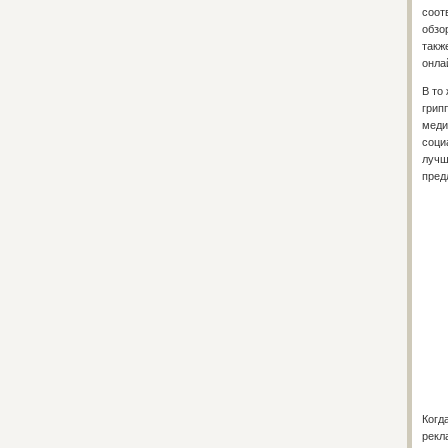
соот
обзо
такж
онла
В то
грип
меди
соци
лучш
пред
Когд
рекл