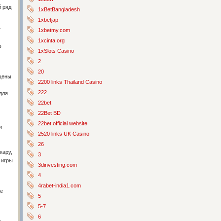
й ряд
1xBetBangladesh
1xbetjap
т
1xbetmy.com
1xcinta.org
в
1xSlots Casino
2
20
ищены
2200 links Thailand Casino
222
для
22bet
22Bet BD
22bet official website
и
2520 links UK Casino
26
кару,
3
 игры
3dinvesting.com
4
4rabet-india1.com
ые
5
5-7
6