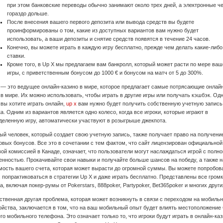
при этом банковские переводы обычно занимают около трех дней, а электронные ч
гораздо дольше.
После внесения вашего первого депозита или вывода средств вы будете
проинформированы о том, какие из доступных вариантов вам нужно будет
использовать, а ваши депозиты и снятие средств появятся в течение 24 часов.
Конечно, вы можете играть в каждую игру бесплатно, прежде чем делать какие-либо
ставки.
Кроме того, в Up X мы предлагаем вам банкролл, который может расти по мере ваш
игры, с приветственным бонусом до 1000 € и бонусом на матч от 5 до 300%.
 — это ведущее онлайн-казино в мире, которое предлагает самые потрясающие онлай
 в мире. Их можно использовать, чтобы играть в другие игры или получать кэшбэк. Одн
 вы хотите играть онлайн,
up x
вам нужно будет получить собственную учетную запись
ка. Одним из вариантов является одно колесо, когда все игроки, которые играют в
деленную игру, автоматически участвуют в розыгрыше джекпота.
ый человек, который создает свою учетную запись, также получает право на получени
овых бонусов. Все это в сочетании с тем фактом, что сайт лицензирован официальной
вой комиссией в Канаде, означает, что пользователи могут наслаждаться игрой с полно
енностью. Прокачивайте свои навыки и получайте больше шансов на победу, а также н
мость вашего счета, которая может вырасти до огромной суммы. Вы можете попробов
, попрактиковаться в стратегии Up X и даже играть бесплатно. Представлены все гром
а, включая покер-румы от Pokerstars, 888poker, Partypoker, Bet365poker и многих други
ственная другая проблема, которая может возникнуть в связи с переходом на мобиль
ойства, заключается в том, что на ваш мобильный опыт будет влиять местоположение
го мобильного телефона. Это означает только то, что игроки будут играть в онлайн-ка