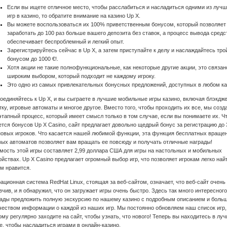
Если вы ищете отличное место, чтобы расслабиться и насладиться одними из луч
игр в казино, то обратите внимание на казино Up X.
Вы можете воспользоваться их 100% приветственным бонусом, который позволяет
заработать до 100 раз больше вашего депозита без ставок, а процесс вывода средс
обеспечивает беспроблемный и легкий опыт.
Зарегистрируйтесь сейчас в Up X, а затем приступайте к делу и наслаждайтесь тр
бонусом до 1000 €!.
Хотя акции не такие полнофункциональные, как некоторые другие акции, это связан
широким выбором, который подходит не каждому игроку.
Это одно из самых привлекательных бонусных предложений, доступных в любом ка
оединяйтесь к Up X, и вы сыграете в лучшие мобильные игры казино, включая блэкдже
тку, игровые автоматы и многое другое. Вместо того, чтобы проходить их все, мы соз
этапный процесс, который имеет смысл только в том случае, если вы понимаете их. Ч
ется бонусов Up X Casino, сайт предлагает довольно щедрый бонус за регистрацию до
новых игроков. Что касается нашей любимой функции, эта функция бесплатных враще
вых автоматов позволяет вам вращать ее повсюду и получать отличные награды!
мость этой игры составляет 2,99 доллара США для игры на настольных и мобильных
ойствах. Up X Casino предлагает огромный выбор игр, что позволяет игрокам легко найт
им нравится.
ационная система RedHat Linux, стоящая за веб-сайтом, означает, что веб-сайт очень
вчив, и я обнаружил, что он загружает игры очень быстро. Здесь так много интересного
ады предложить полную экскурсию по нашему казино с подробным описанием и боль
чеством информации о каждой из наших игр. Мы постоянно обновляем наш список игр,
ому регулярно заходите на сайт, чтобы узнать, что нового! Теперь вы находитесь в лу
е, чтобы насладиться играми в онлайн-казино.