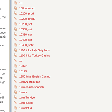
10
100pudov.kz
а
10200_prod
, где
10200_prod2
10250_sat
но на
10300_sat
онус.
10310_sat
ущий
10400_sat
10400_sat2
ное
1100 links Italy OnlyFans
1100 links Turkey Casino
12
123left
еские
13179
стом
1650 links English Casino
ло
1win Azərbaycan
ь до
1win casino spanish
1win fr
е
1win Turkiye
ний.
ние
1winRussia
1winslot.id
ели,