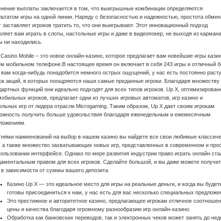
нение выплаты заключается в том, что выигрышные комбинации определяются
льтатом игры на одной линии. Наряду с безопасностью и надежностью, простота обмен
г заставляет игроков тратить то, что они выигрывают. Этот инновационный подход
оляет вам играть в слоты, настольные игры и даже в видеопокер, не выходя из кармана
ы ни находились.
 Casino Mobile – это новое онлайн-казино, которое предлагает вам новейшие игры кази
м мобильном телефоне.В настоящее время он включает в себя 243 игры и отличный б
 вам когда-нибудь понадобится немного острых ощущений, у нас есть постоянно раст
ок акций, в которых поощряются наши самые преданные игроки. Благодаря множеству
дартных функций они идеально подходят для всех типов игроков. Up X, оптимизирован
мобильных игроков, предлагает одни из лучших игровых автоматов, игр казино и
ольных игр от лидера отрасли Microgaming. Таким образом, Up X дает своим игрокам
ожность получить больше удовольствия благодаря еженедельным и ежемесячным
ложениям.
тнями наименований на выбор в нашем казино вы найдете все свои любимые классич
, а также множество захватывающих новых игр, представленных в современном и про
пользовании интерфейсе. Однако по мере развития индустрии право играть онлайн ста
аментальным правом для всех игроков. Сделайте большой, и вы даже можете получит
 в зависимости от суммы вашего депозита.
Казино Up X — это идеальное место для игры на реальные деньги, и когда вы будет
готовы присоединиться к нам, у нас есть для вас несколько специальных предложе
Это престижное и авторитетное казино, предлагающее игрокам отличное соотноше
цены и качества благодаря огромному разнообразию игр онлайн-казино.
Обработка как банковских переводов, так и электронных чеков может занять до нед