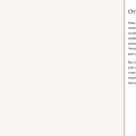
От
Наш 
любо
особ
люби
кази
Четк
расс
Вы т
уже 
сове
игра
бесп