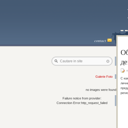
contact
Об
де
Cautare in site
m
Galerie Foto
С ка
личн
пред
no images were found
реги
Failure notice from provider:
Connection Error:http_request_failed