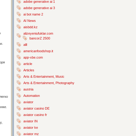
adobe generative ai 1
adobe generative ai 3
ai bot name 2
AI News
aisbdd.kz
о
alizeyeniufuklar.com
bancorZ 2500
ы.
alll
americanfoodshop.it
app-xbe.com
оря
article
Articles
Arts & Entertainment, Music
Arts & Entertainment, Photography
austria
Automation
легко
aviator
ынке.
aviator casino DE
aviator casino fr
aviator IN
у,
aviator ke
aviator mz