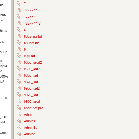
7
ших
7777777
 вам
77777777
тв
777777777
8
ойным
888starz bd
о с
889bet.biz
9
зино.
90jili.art
к,
9600_prod2
дадим
9600_sat2
то
9800_sat
 300%
ний
9870_sat
9900_sat2
9925_sat
и то,
9950_prod
abba-bet.pro
Admin
, что
AdminA
шим
AdminBa
чшем
Admine