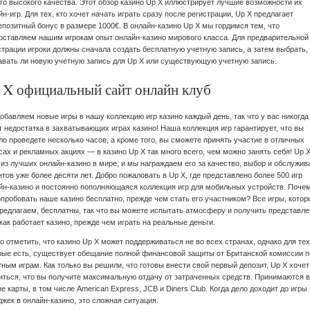
го высокого качества. Этот обзор казино Up X иллюстрирует лучшие возможности их
йн-игр. Для тех, кто хочет начать играть сразу после регистрации, Up X предлагает
епозитный бонус в размере 1000€. В онлайн-казино Up X мы гордимся тем, что
оставляем нашим игрокам опыт онлайн-казино мирового класса. Для предварительной
страции игроки должны сначала создать бесплатную учетную запись, а затем выбрать,
авать ли новую учетную запись для Up X или существующую учетную запись.
 X официальный сайт онлайн клуб
обавляем новые игры в нашу коллекцию игр казино каждый день, так что у вас никогда
т недостатка в захватывающих играх казино! Наша коллекция игр гарантирует, что вы
ло проведете несколько часов, а кроме того, вы сможете принять участие в отличных
сах и рекламных акциях — в казино Up X так много всего, чем можно занять себя! Up 
 из лучших онлайн-казино в мире, и мы награждаем его за качество, выбор и обслужив
нтов уже более десяти лет. Добро пожаловать в Up X, где представлено более 500 игр
йн-казино и постоянно пополняющаяся коллекция игр для мобильных устройств. Поче
опробовать наше казино бесплатно, прежде чем стать его участником? Все игры, котор
редлагаем, бесплатны, так что вы можете испытать атмосферу и получить представле
 как работает казино, прежде чем играть на реальные деньги.
о отметить, что казино Up X может поддерживаться не во всех странах, однако для тех
рые есть, существует обещание полной финансовой защиты от Британской комиссии п
тным играм. Как только вы решили, что готовы внести свой первый депозит, Up X хочет
иться, что вы получите максимальную отдачу от затраченных средств. Принимаются 
ие карты, в том числе American Express, JCB и Diners Club. Когда дело доходит до игры 
джек в онлайн-казино, это сложная ситуация.