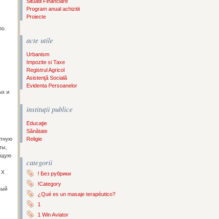
Situatii Financiare
Program anual achizitii
Proiecte
no.
acte utile
Urbanism
Impozite si Taxe
Registrul Agricol
Asistenţă Socială
Evidenta Persoanelor
ых и
instituţii publice
Educaţie
Sănătate
Religie
етную
ты,
ающую
categorii
 X
! Без рубрики
!Category
вый
¿Qué es un masaje terapéutico?
1
1 Win Aviator