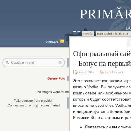
PRIMĂR
BU
casoola
noua pagină oficială este 
contact
Официальный сайт
– Бонус на первый
Cautare in site
iun. 6, 2024
Fara Categorie
Galerie Foto
Это позволяет канадским игр
казино Vodka. Вы получите с
no images were found
компьютере или мобильном ус
который будет соответствова
Failure notice from provider:
вносите на свой счет. Vodka 
Connection Error:http_request_failed
и лицензируется в Великобрит
Комиссией по азартным игра
Являетесь ли вы опытн