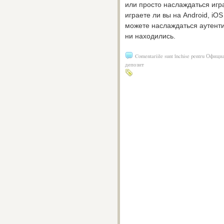
или просто наслаждаться игра
играете ли вы на Android, iO
можете наслаждаться аутенти
ни находились.
Comentariile sunt închise
pentru Официа
депозит