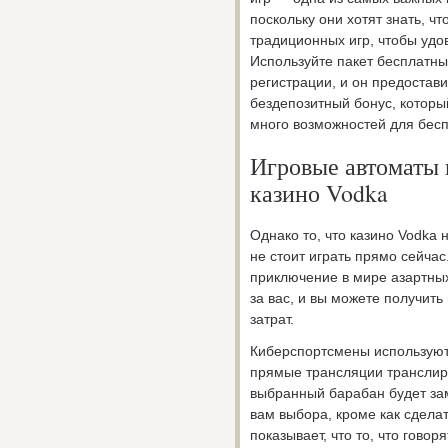
поскольку они хотят знать, ч
традиционных игр, чтобы удо
Используйте пакет бесплатны
регистрации, и он предостав
бездепозитный бонус, которы
много возможностей для бесп
Игровые автоматы
казино Vodka
Однако то, что казино Vodka 
не стоит играть прямо сейчас
приключение в мире азартных
за вас, и вы можете получить
затрат.
Киберспортсмены используют
прямые трансляции транслиру
выбранный барабан будет зам
вам выбора, кроме как сдела
показывает, что то, что говор