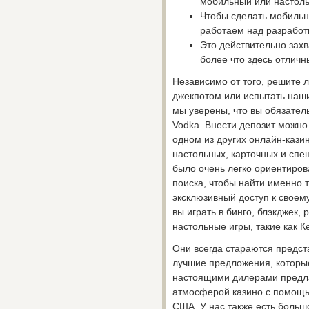
мобильный или настоль
Чтобы сделать мобильн
работаем над разработ
Это действительно зах
более что здесь отличн
Независимо от того, решите л
джекпотом или испытать наши
мы уверены, что вы обязатель
Vodka. Внести депозит можно
одном из других онлайн-кази
настольных, карточных и спец
было очень легко ориентирова
поиска, чтобы найти именно т
эксклюзивный доступ к своем
вы играть в бинго, блэкджек,
настольные игры, такие как К
Они всегда стараются предст
лучшие предложения, которые
настоящими дилерами предла
атмосферой казино с помощью
США. У нас также есть больш